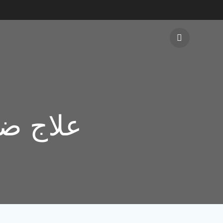
علاج ض