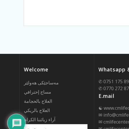
Welcome
Whatsapp &
✆ 0751 175 8
مەساجێکی هەولێر
✆ 0770 272 8
مساج إحترافي
E.mail
العلاج بالحجامة
☯ www.cmlife
العلاج بالريكي
✉ info@cmlife
آراء زبائننا الكرام
✉ cmlifecent
Search
✉ cmlifecent