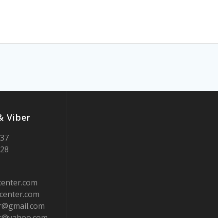
 Viber
937
728
center.com
center.com
er@gmail.com
er@yahoo.com