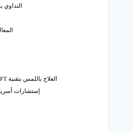
التداوي ب
المعال
العلاج باللمس بتقنية TFT & EFT عبر الحقل الفكري وإزالة المشاعر السلبية والعلاج من خلال طاقة اليد
إستشارات أسرية 