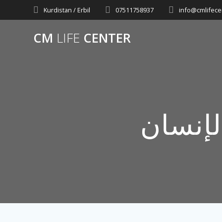
Skip
Kurdistan / Erbil
07511758937
info@cmlifece
to
content
CM
LIFE
CENTER
إنسان