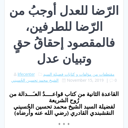
الرّضا للعدل أوجبُ من
الرّضا للطرفين،
فالمقصود إحقاقُ حقٍ
وتبيان عدل
مقتطفات من مؤلفات و كتابات فضيلة السيد
lifecenter
0
|
November 15, 2019
الشيخ محمد تحسين الحُسيني
القاعدة الثانية من كتاب قواعــــدُ العـَـــدالة من
رُوح الشريعة
لفضيلة السيد الشيخ محمد تحسين الحُسيني
النقشبندي القادري (رضي الله عنه وأرضاه)
✦ ✦ ✦