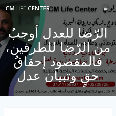
Skip
CM
LIFE
CENTER
to
content
الرّضا للعدل أوجبُ
من الرّضا للطرفين،
فالمقصود إحقاقُ
حقٍ وتبيان عدل