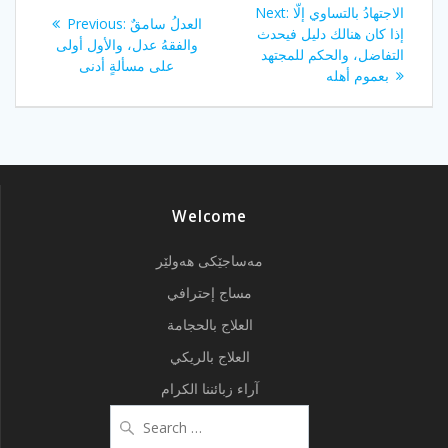
Post
Next
الاجتهادُ بالتساوي إلّا
Next:
Previous
العدلُ سامقٌ
Previous:
navigation
post:
إذا كان هنالك دليل فيحدث
post:
والفقهُ عدل، والأول أولى
التفاضل، والحكم للمجتهد
على مسألةٍ أدنى
بعموم أهله
Welcome
مەساجێکی هەولێر
مساج إحترافي
العلاج بالحجامة
العلاج بالريكي
آراء زبائننا الكرام
Search
for: