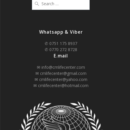
for:
Whatsapp & Viber
✆ 0751 175 8937
✆ 0770 272 8728
E.mail
✉ info@cmlifecenter.com
✉ cmlifecenter@gmail.com
✉ cmlifecenter@yahoo.com
✉ cmlifecenter@hotmail.com