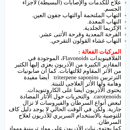
علاج للكدمات والإصابات (البسيطة) لأجزاء
الجسم.
التهاب الملتحمة أوالتهاب جفون العين.
التهاب المعدة.
الإكزيما الجلدية.
القرحة المعدية وقرحة الأثنى عشر.
التهاب غشاء القولون التقرحي.
المركبات الفعالة :
الفلافينويدات Flavonoids، الموجودة في
المقادير الكبيرة من الآذريون يعزى إليها الكثير
من الأثر المقاوم للالتهابات. كما أن صابونيات
الترتربين triterpene saponins أيضا مفيدة
وهامة ولها الأثر العلاجى للنبتة.
يحتوى الآذريون أيضا على الكاروتنويدات.
carotenoids. والتحريات حول الآثار المضادة
لبعض أنواع السرطان والفيروسات لا تزال
جارية. ولكن في الوقت الحالي لا يوجد دليل كاف
للتوصية بالاستخدام السريري للآذريون لعلاج
السرطان.
كما يحتوي نبات الأذريون على مواد تربينية ومواد