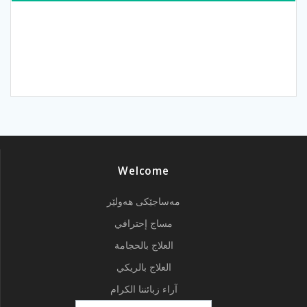
Welcome
مەساجێکی هەولێر
مساج إحترافي
العلاج بالحجامة
العلاج بالريكي
آراء زبائننا الكرام
Search