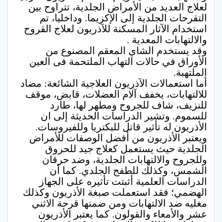
لعلاج العديد من الأمراض الجلدية، تتراوح بين
التقرحات الجلدية إلى الإكزيما. وداخليا، تم
استخدام الآثار المسكنة للآذريون لعلاج القروح
والالتهابات المعدية .
وقد يستخدم الشاي المعقم المصنوع من
الأوراق في حالات التهاب الملتحمة فى العين
الملتهبة.
أما استعمالات الآذريون العلاجية الشائعة: مضاد
للالتهابات، يخفف آلام العضلات، قابض، موقف
للنزيف، شاف للجروح ومطهر لها، طارد
للسموم. وتشير الدراسات الحديثة إلى ان
الأذريون له تأثير قاتل للبكتريا وللفيروسات.
ويعتبر الأذريون من أفضل الوصفات للأمراض
الجلدية حيث يستعمل كعلاج جيد للحروق
وللجروح والالتهابات الجلدية، وضد حرقان
الشمس، وكذلك للطفح الجلدي. كما أن
الدراسات العلمية أثبتت تأثيره على الجهاز
الهضمي؛ فقد استعملت صبغة الأذريون وكذلك
مغليه ضد الالتهابات ومن ضمنها قرحة الاثني
عشر والأمعاء والقولون. كما يعتبر الأذريون