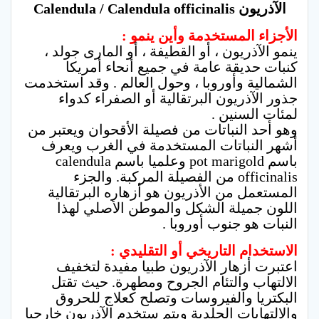
الآذريون Calendula / Calendula officinalis
الأجزاء المستخدمة وأين ينمو :
ينمو الآذريون ، أو القطيفة ، أو المارى جولد ،
كنبات حديقة عامة في جميع أنحاء أمريكا
الشمالية وأوروبا ، وحول العالم . وقد استخدمت
جذور الآذريون البرتقالية أو الصفراء كدواء
لمئات السنين .
وهو أحد النباتات من فصيلة الأقحوان ويعتبر من
أشهر النباتات المستخدمة في الغرب ويعرف
باسم pot marigold وعلميا باسم calendula
officinalis من الفصيلة المركبة. والجزء
المستعمل من الأذريون هو أزهاره البرتقالية
اللون جميلة الشكل والموطن الأصلي لهذا
النبات هو جنوب أوروبا .
الاستخدام التاريخي أو التقليدي :
اعتبرت أزهار الآذريون طبيا مفيدة لتخفيف
الالتهاب والتئام الجروح ومطهرة. حيث تقتل
البكتريا والفيروسات وتصلح كعلاج للحروق
والالتهابات الجلدية ويتم ستخدم الآذريون خارجيا