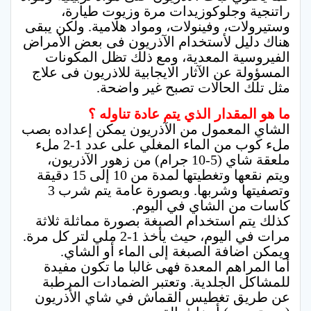
راتنجية وجلوكوزيدات مرة وزيوت طيارة،
وستيرولات، وفينولات، ومواد هلامية. ولكن يبقى
هناك دليل لأستخدام الآذريون فى بعض الأمراض
الفيروسية المعدية، ومع ذلك تظل المكونات
المسؤولة عن الآثار الايجابية للاذريون فى علاج
مثل تلك الحالات تصبح غير واضحة.
ما هو المقدار الذي يتم عادة تناوله ؟
الشاي المعمول من الآذريون يمكن إعداده بصب
ملء كوب من الماء المغلي على عدد 1-2 ملء
ملعقة شاي (5-10 جرام) من زهور الآذريون،
ويتم نقعها وتغطيتها لمدة من 10 إلى 15 دقيقة
وتصفيتها وشربها. وبصورة عامة يتم شرب 3
كاسات من الشاي في اليوم.
كذلك يتم استخدام الصبغة بصورة مماثلة ثلاثة
مرات في اليوم، حيث يأخذ 1-2 ملي لتر كل مرة.
ويمكن اضافة الصبغة إلى الماء أو الشاي.
أما المراهم المعدة فهى غالبا ما تكون مفيدة
للمشاكل الجلدية. وتعتبر الضمادات المرطبة
عن طريق تغطيس القماش في شاي الأذريون