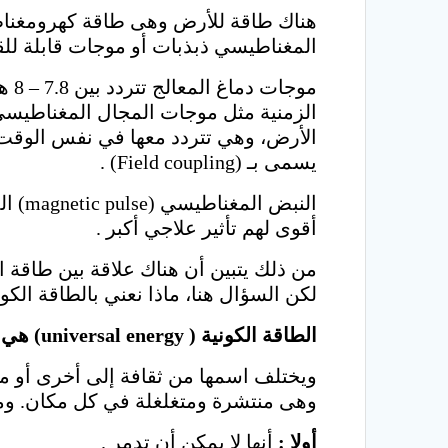
هناك طاقة للأرض وهى طاقة كهرومغناطي
المغناطيسي ذبذبات أو موجات قابلة للقياس تسمى موجات شومان (  waves
موج
الأرض، وهي تتردد معها في نفس الوقت.
يسمى بـ (Field coupling) .
أقوى لهم تأثير علاجي أكبر .
من ذلك يتبين أن هناك علاقة بين طاقة 
لكن السؤال هنا، ماذا نعني بالطاقة الك
الطاقة الكونية (
universal energy
) هي 
وهى منتشرة ومتغلغلة في كل مكان. ومن
أولا :
أنها لا يمكن أن تدمر .