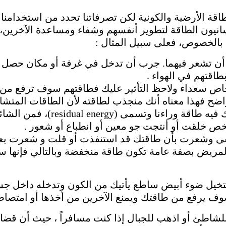
اقة الأرضية والكونية لكن تصرفاتنا تحدد من استخدامنا 
انيون الطاقة لتطوير أنفسهم وشفاء ومساعدة الآخرين، 
ها بالخصوص، فعلى سبيل المثال :
ن أن تشعر فيهما. جرب أن تدخل في غرفة أو مكان حصل 
قتهم في الهواء .
اص سعداء ولاحظ التأثير عليك فطاقتهم سوف ترفع من 
ناه أنك منجذب لطاقته لأن الطاقات المتشابهة تتجاذب (cts Like
كل شيء نلمسه أو كل مكان ندخله 
خص خلقت أو أنتجت جو معين أو انطباع أو شعور .
وشعرت بأن طاقتك قد استنفذت أو قلت و شعرت بعدها 
مريض بصفة عامة تكون طاقة منخفضة وبالتالي فإنها 
تتخيل ضوء أبيض ساطع يأتيك من الكون وتدخله داخل 
ف يرفع من طاقتك ويمنع الآخرين من أخذها أو امتصاصه
للشاطئ أو اذهب للجبال إذا كنت مسافراً ، حيث أن قض