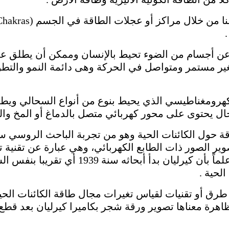
عن طاقة في تغير مستمر ومتواصل في الحركة وهى دائمة النمو و
جال يحتوى على محور كهربائي متصل بالدماغ أو المخ وا
قة حول الكائنات الحية وهو من تجربة الباحث الروسي س
Kirlia) التي تقوم بتصوير الصور ذات الطابع الكهربائي، وهي عبارة عن
التردد العالي والجهد الكهربائي العالي، علماً ب
لحية .
ا طرق أو تقنيات لقياس تغيرات مجال طاقة الكائنات الحي
Phantom leaf effect) هذه الظاهرة معناها تصوير ورقة شجر بكاميرا كيرلي