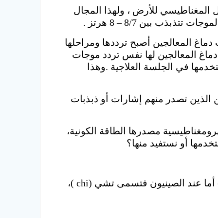
 المغناطيسي للأرض ، ولهذا المجال
المتبعة، موجات دماغ المعالجين أصبح ترددها ومراحلها
ناطيسي للأرض أو موجات شومان Schuman waves) ) ، موجات دماغ المعالجين لها نفس تردد موجات
دمها في الجلسة العلاجية .وهذا
 يصدر من يد المعالج (healer) كان 8 هرتز، والمعالجين الذين تصدر منهم إشارات أو ذبذبات
هرومغناطيسية مصدرها الطاقة الكونية،
خدمها أو نستفيد منها؟
ويختلف اسمها من ثقافة إلى أخرى أو من بلد إلى آخر ففي الهند يطلق عليها اسم برانا ( prana ) أما عند الصينيون فتسمى تشي (chi )،