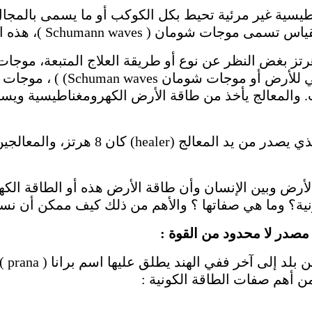
سية غير مرئية تحيط بكل الكوكب أو ما يسمى بالمجال
Schumann )، هذه الموجات تتذبذب بين 8/7 – 8 هرتز .
ات دماغ المعالج تتردد بين 7.8 – 8 هرتز بغض النظر عن نوع أو طريقة العلاج 
الزمنية مثل موجات المجال المغ
 والمعالج يأخذ من طاقة الأرض الكهرومغناطيسية ويستخ
النبض المغناطيسي (magnetic pulse) الذي
الأرض وبين الإنسان وأن طاقة الأرض هذه أو الطاقة الك
ونية؟ وما هي صفاتها ؟ والأهم من ذلك كيف ممكن أن نست
مصدر لا محدود من القوة :
 أهم صفات الطاقة الكونية :