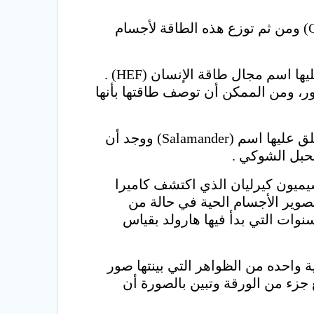
وهاتان الطاقتان يتم امتصاصهما بأجسامنا من خلال مراكز أو عجلات الطاقة في الجسم (Chakras) ومن ثم توزع هذه الطاقة لأجسام
فهالة الإنسان (human Aura) هي عبارة عن أجسام من الضوء تحيط بالإنسان وممكن أن يطلق عليها اسم مجال طاقة الإنسان (HEF) .
التطور، ومن الممكن أن توصف طاقتها بأنها
بعض من التجارب كانت على المجال الكهرومغناطيسي الذي يحيط بنوع من أنواع السحالي ويطلق عليها اسم (Salamander) ووجد أن
لحبل الشوكي .
يميون كيرليان الذي اكتشف كاميرا
 تقنية تصوير الأجسام الحية في حالة من
أن كيرليان بدأ أبحاثه سنة 1939 أي تقريبا بنفس السنوات التي بدأ فيها هارولد بقياس
ة واحده من الظواهر التي بينتها صور
ان بعد قطع جزء من الورقة وتبين بالصورة أن