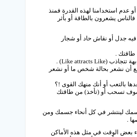
أو عدم استخدامنا لهذه القدرة فمنذ
فالناس يشعرون بالطاقة أو بأثر
فيه جدل أو نقاش حاد أو شجار
طاقتك .
Like attra) .
نترك فيه طاقة وراءنا وتسمى (residual energy)، فمن الشائع أن نشعر بحالة شخص ما أو نشعر
بالتعب أو أنك منهك القوى !؟
سوف تسحب أو (تأخذ) من طاقتك
جسمك لينتشر في كل أنحاء جسمك ومن
ا .
اء بعض الوقت في مثل هذه الأماكن