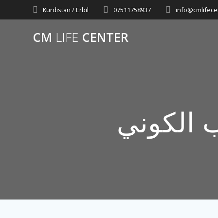
Skip
Kurdistan / Erbil
07511758937
info@cmlifece
to
content
CM
LIFE
CENTER
ب الكوني