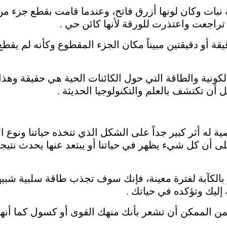
ة نبات وكان لونها أزرق فاتح، وعندما قامت بقطع جزء من 
 تراجعت واعتذرت للورقة لأنها كائن حي .
يقة أو دقيقتين مبيناً مكان الجزء المقطوع وكأنه لم يق
الكونية والطاقة التي حول الكائنات الحية هي حقيقة وهذا
 أن تكتشف بالعلم والتكنولوجيا الحديثة .
ية له أثر كبير جداً على الشكل الذي تتخذه حياتنا ونوع
أن كل شيء يظهر في حياتنا أو يبتعد عنها يحدث نتيجة 
الكآبة لفترة معينة، فإنك سوف تجذب طاقة سلبية شبيه
إليك وتؤكده في حياتك .
فمن الممكن أن تشعر بأنك منهك القوى أو كسول كما أنه