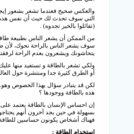
والعكس صحيح فعندما تشعر بشعور إيجا
التي سوف تحدث لك حيث أن نفس هذه ال
(تفائلوا بالخير تجدوه) .
من الممكن أن يشعر الناس بطبيعة طاقتك
سوف يشعر الناس بالراحة نحوك، لأن طا
يتحاشونك ويشعرون بعدم الراحة لرفقتك
ولكي تشعر بالطاقة و تستفيد منها عليك ا
أو الطرق كثيرة جدا ومنتشرة حول العالم
لكن قد يتبادر سؤال بهذا الخصوص وهو..
هذه بالطاقة ووجودها ؟
إن احساس الإنسان بالطاقة يعتمد عل
بسهولة في حين يجد آخرون أنهم يحتاجو
فهناك أشخاص يكونون حساسين للطاقة (energy sensitive)، حيث أنهم يشعرون بالطاقة، و قد يتمكنون من رؤية الهالة ف
استخدام الطاقة
: