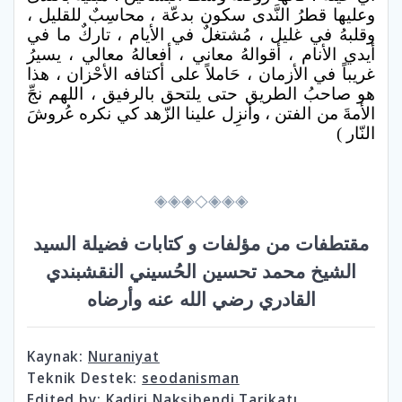
وعليها قطرُ النَّدى سكون بدعّة ، محاسِبٌ للقليل ،
وقلبهُ في غليل ، مُشتغلٌ في الأيام ، تاركٌ ما في
أيدي الأنام ، أقوالهُ معاني ، أفعالهُ معالي ، يسيرُ
غريباً في الأزمان ، حَاملاً على أكتافه الأحْزان ، هذا
هو صاحبُ الطريق حتى يلتحق بالرفيق ، اللهم نجِّ
الأمةَ من الفتن ، وأنزِل علينا الزّهد كي نكره عُروشَ
النّار )
◈◈◈◇◈◈◈
مقتطفات من مؤلفات و كتابات فضيلة السيد
الشيخ محمد تحسين الحُسيني النقشبندي
القادري رضي الله عنه وأرضاه
Kaynak:
Nuraniyat
Teknik Destek:
seodanisman
Edited by:
Kadiri Nakşibendi Tarikatı