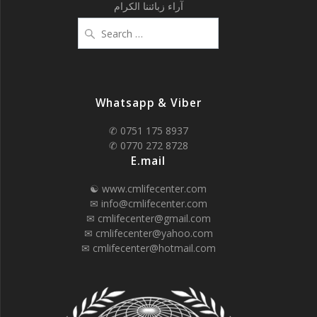
آراء زبائننا الكرام
Search
for:
Whatsapp & Viber
✆ 0751 175 8937
✆ 0770 272 8728
E.mail
☯ www.cmlifecenter.com
✉ info@cmlifecenter.com
✉ cmlifecenter@gmail.com
✉ cmlifecenter@yahoo.com
✉ cmlifecenter@hotmail.com