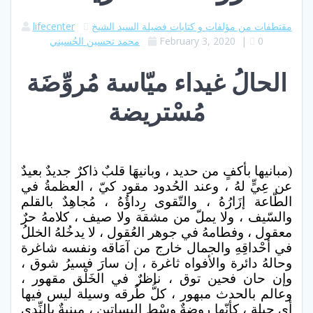
مقتطفات من مؤلفات و كتابات فضيلة السيد الشيخ
lifecenter
0
|
February 3, 2020
محمد تحسين الحُسيني
الحالُ غيداء ميّاسة مُروِّضَة
مُسْتريضة
(مبانيها بأكفٍ من حديد ، وبانيهَا قلبٌ ذاكرٌ جديدٌ بعيدٌ
عن عِيٍّ لهُ ، وعند الحُدود مقود كيّ ، العظمةُ في
الطّاعة إزَارُهُ ، والتّقوى رِداؤُهُ ، مُجاهِدٌ بالقلم
والسّيف ، ولا يملّ من مشقة ولا صيف ، كلامهُ حرٌ
معقول ، وفطامهُ في جوهر العُقول ، لا يدخُلهُ الخللُ
في أحْداقِهِ والجمال خارج من آمَاقه ونفسه شاغرة
وحالهُ دائرة والأفواه ثاغرة ، إن سارَ فسيرُ شوق ،
وإن حان فحين توق ، ناظرٌ في الخَلْق مقهور ،
وعالم بالحدث مبهور ، كلُّ طُرقه وسيلة ليس فيها
أي حيلة ، كأنّها روضةٌ وسْط البساتين ، مبنيةٌ بالنِّدى