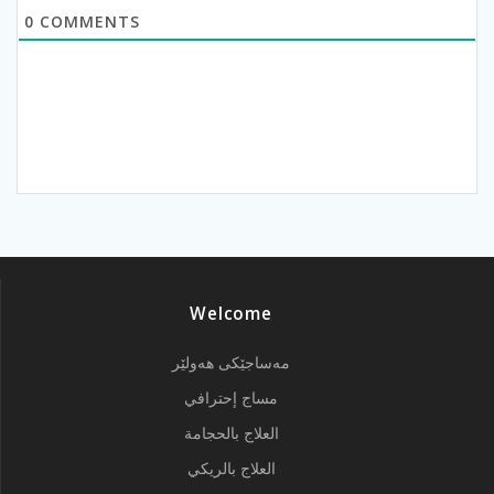
0
COMMENTS
Welcome
مەساجێکی هەولێر
مساج إحترافي
العلاج بالحجامة
العلاج بالريكي