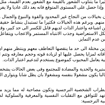
ما يتناوب الشعور بالقيمة مع الشعور بعدم القيمة، مثل
إذا حصل على المستوى المتوقع فانه يعد ذلك عاديا ولا يفر
بخيالات من النجاح غير المحدود والقوة والنبوغ والجمال 
ا منهم. وبرغم هذه الخيالات فكثيرا ما تستبدل بنشاط حقي
ن اشباعه واعتبار الذات لديهم قابل للكسر الى حد كبير، 
شكل الاستعراضية وجذب الانتباه المستمر والاعجاب ويتفاعل
 عدم التمايز.
 مختلة الى حد ما ينقصها التعاطف معهم وينتظر منهم ان 
اته لمزايا يحصل عليها او لزيادة قوته وحجم معارفه وتت
ية يعامل المحبوب كموضوع يستخدم لتدعيم اعتبار الذات.
يرية والحدية والمضادة للمجتمع وفى بعض الحالات يشخص
لبا يكون مشغولا بنفسه ومشغولا بان يظل شابا ويتوارى
طراب الشخصية النرجسية وتكون مصاحبة له مما يزيد من
جهد للتوافق مع التقلبات النفسية والمعرفية والسلوكية 
ة النرجسية: