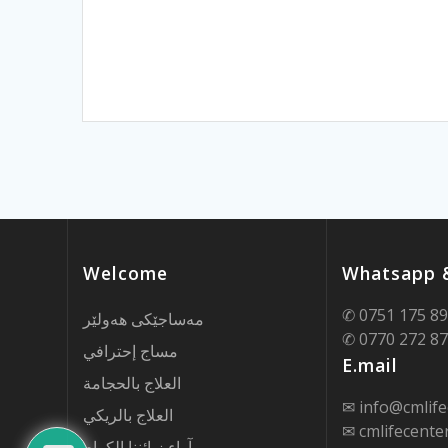
Welcome
Whatsapp &
✆ 0751 175 8
مەساجێکی هەولێر
✆ 0770 272 8
مساج إحترافي
E.mail
العلاج بالحجامة
✉ info@cmlife
العلاج بالريكي
✉ cmlifecent
آراء زبائننا الكرام