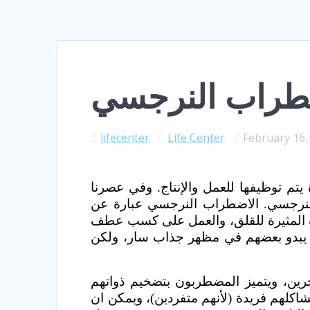
ضطراب النرجسي
lifecenter
Life Center
February 16,
يتم توظيفها للعمل والإنتاج. وفي عصرنا
ك النرجسي. الاضطراب النرجسي عبارة عن
ف المثيرة للقلق، والعمل على كسب عطف
د يبدو بعضهم في مظهر جذاب سار، ولكن
رين، ويتميز المضطربون بتضخيم ذواتهم
كلهم فريدة (لأنهم متفردين)، ويمكن ان