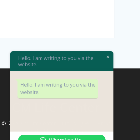
Hello. I am writing to you via the
website.
Hello. I am writing to you via the
website.
CM Life Center
© 2026 CM Life Center. Built using WordPress
and the
Mesmerize Theme