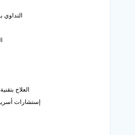
التداوي ب
ال
العلاج بتقنية EFT عبر الحقل الفكري وإزالة المشاعر السلبية من خلال طاقة ا
إستشارات أسرية 