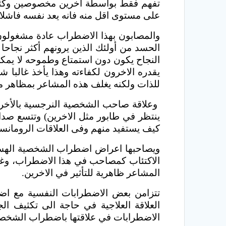
تفهم فقط بواسطة اخرين مخصوصين وكثيرا 
على مستوى اقل منه فانه يعد نفسه فاشلا و
والمصابون بهذا الاضطراب عادة مشغولون 
الحسد من أولئك الذين يرونهم أكثر نجاح
النجاح يكون دون استمتاع وطموحه لا يمك
يقدره الاخرون لكفاءته وهذا يأخذ غالبا 
للذات ولكنه يغلف هذه المشاعر بمظاهر من
وعلاقة صاحب الشخصية النرجسية بالأخرين
ينتظر في طابور مثل الاخرين) وتتسع صداق
كيف يستفيد منهم وفى العلاقات الرومانس
ويصاحبها اعراض اضطراب الشخصية الهست
الاكتئاب كمصاحب في هذا الاضطراب، وغا
المشاعر ظاهرية للتأثير في الاخرين.
تتزامن بعض الاضطرابات النفسية مع اض
العلاقة العلاجية في حاجة الى تكثيف ال
الاضطرابات في علاقتها باضطراب الشخصي