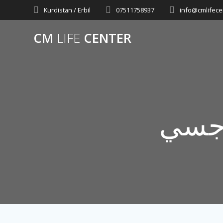
Skip
Kurdistan / Erbil
07511758937
info@cmlifece
to
content
CM
LIFE
CENTER
رجسي