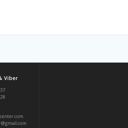
 Viber
937
728
center.com
er@gmail.com