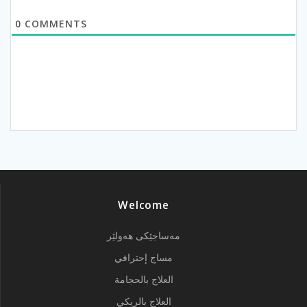
0
COMMENTS
Welcome
مەساجێکی هەولێر
مساج إحترافي
العلاج بالحجامة
العلاج بالريكي