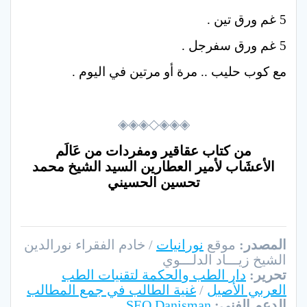
5 غم ورق تين .
5 غم ورق سفرجل .
مع كوب حليب .. مرة أو مرتين في اليوم .
◈◈◈◇◈◈◈
من كتاب عقاقير ومفردات من عَالَم
الأعشَاب
لأمير العطارين السيد الشيخ محمد
تحسين الحسيني
المصدر:
موقع
نورانيات
/ خادم الفقراء نورالدين
الشيخ زيـــاد الدلـــوي
تحرير:
دار الطب والحكمة لتقنيات الطب
العربي الأصيل
/
غنية الطالب في جمع المطالب
الدعم الفني:
SEO Danisman