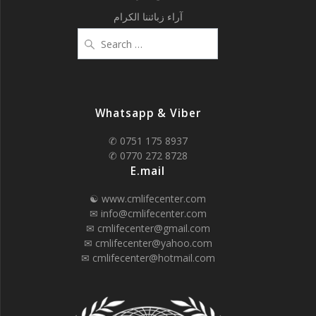
آراء زبائننا الكرام
Search
for:
Whatsapp & Viber
✆ 0751 175 8937
✆ 0770 272 8728
E.mail
☯ www.cmlifecenter.com
✉ info@cmlifecenter.com
✉ cmlifecenter@gmail.com
✉ cmlifecenter@yahoo.com
✉ cmlifecenter@hotmail.com