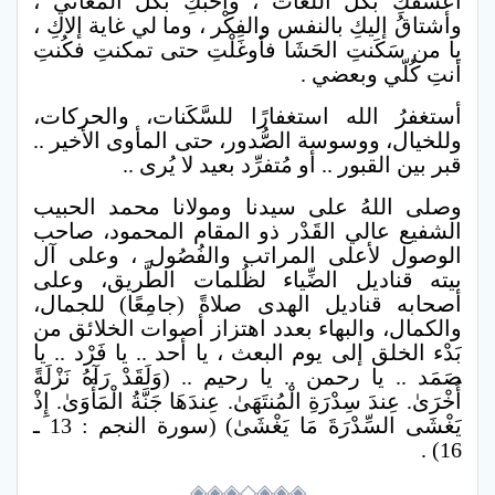
أعشَقُكِ بكُلِّ اللُّغات ، وأحبكِ بكل المعاني ،
وأشتاقُ إليكِ بالنفس والفِكْر ، وما لي غاية إلاكِ ،
يا من سَكَنتِ الحَشَا فأوغَلْتِ حتى تمكنتِ فكُنتِ
أنتِ كُلّي وبعضي .
أستغفرُ الله استغفارًا للسَّكَنات، والحركات،
وللخيال، ووسوسة الصُّدور، حتى المأوى الأخير ..
قبر بين القبور .. أو مُتفرِّد بعيد لا يُرى ..
وصلى اللهُ على سيدنا ومولانا محمد الحبيب
الشفيع عالي القَدْر ذو المقام المحمود، صاحب
الوصول لأعلى المراتب والفُصُول ، وعلى آل
بيته قناديل الضِّياء لظُلمات الطَّريق، وعلى
أصحابه قناديل الهدى صلاةً (جامِعًا) للجمال،
والكمال، والبهاء بعدد اهتزاز أصوات الخلائق من
بَدْء الخلق إلى يوم البعث ، يا أحد .. يا فَرْد .. يا
صَمَد .. يا رحمن .. يا رحيم .. (وَلَقَدْ رَآهُ نَزْلَةً
أُخْرَىٰ. عِندَ سِدْرَةِ الْمُنتَهَىٰ. عِندَهَا جَنَّةُ الْمَأْوَىٰ. إِذْ
يَغْشَى السِّدْرَةَ مَا يَغْشَىٰ) (سورة النجم : 13 ـ
16) .
◈◈◈◇◈◈◈