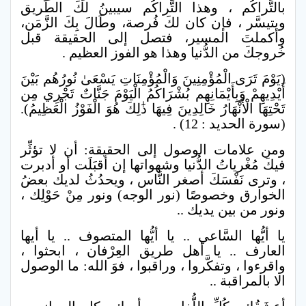
بالتَّراكُم ، وهذا التَّراكُم سيبينُ لكَ الطَّريق
ويتيسَّر ، فإن كان لكَ فُرصة، وطَالَ بِكَ الزَّمَن،
وأكملتَ المسير، فتصل إلى الحقيقة قبل
خُروجكَ من الدُّنيا وهذا هو الفوز العظيم .
(يَوْمَ تَرَى الْمُؤْمِنِينَ وَالْمُؤْمِنَاتِ يَسْعَىٰ نُورُهُم بَيْنَ
أَيْدِيهِمْ وَبِأَيْمَانِهِم بُشْرَاكُمُ الْيَوْمَ جَنَّاتٌ تَجْرِي مِن
تَحْتِهَا الْأَنْهَارُ خَالِدِينَ فِيهَا ذَٰلِكَ هُوَ الْفَوْزُ الْعَظِيمُ).
(سورة الحديد : 12) .
ومن علامات الوصول إلى الحقيقة: أن لا تؤثِّر
فيكَ مُغْرياتُ الدُّنيا وشهواتها إن أقبَلَت أو أدبرت
، وترى نَفْسَكَ أصغر النَّاس ، ويحدُثُ لديك بعضُ
الخوارق وخصوصًا (نور الوجه) ونور مِنْ حَوْلِك ،
ونور من بين يديك ..
يا أيُّها السَّاعي .. يا أيُّها المتصوف .. يا أيها
العارف .. يا أهل طريق العِرْفان ، ابحثوا ،
واقرءوا ، وتفكَّروا ، وراقبوا ، فوَ الله: ما الوصول
الا بالمراقبة ..