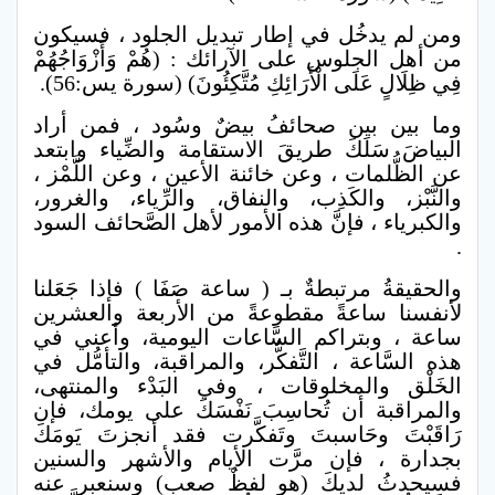
ومن لم يدخُل في إطار تبديل الجلود ، فسيكون
من أهل الجلوس على الآرائك : (هُمْ وَأَزْوَاجُهُمْ
فِي ظِلَالٍ عَلَى الْأَرَائِكِ مُتَّكِئُونَ) (سورة يس:56).
وما بين بين صحائفُ بيضٌ وسُود ، فمن أراد
البياضَ سَلَكَ طريقَ الاستقامة والضِّياء وابتعد
عن الظُّلمات ، وعن خائنة الأعين ، وعن اللَّمْز ،
والنَّبْز، والكَذِب، والنفاق، والرِّياء، والغرور،
والكبرياء ، فإنَّ هذه الأمور لأهل الصَّحائف السود
.
والحقيقةُ مرتبطةٌ بـ ( ساعة صَفَا ) فإذا جَعَلنا
لأنفسنا ساعةً مقطوعةً من الأربعة والعشرين
ساعة ، وبتراكم السَّاعات اليومية، وأعني في
هذه السَّاعة ، التَّفكُّر، والمراقبة، والتأمُّل في
الخَلْق والمخلوقات ، وفي البَدْء والمنتهى،
والمراقبة أن تُحاسِبَ نَفْسَكَ على يومك، فإن
رَاقَبْتَ وحَاسبتَ وتَفكَّرت فقد أنجزتَ يَومَكَ
بجدارة ، فإن مرَّت الأيام والأشهر والسنين
فسيحدثُ لديكَ (هو لفظٌ صعب) وسنعبر عنه