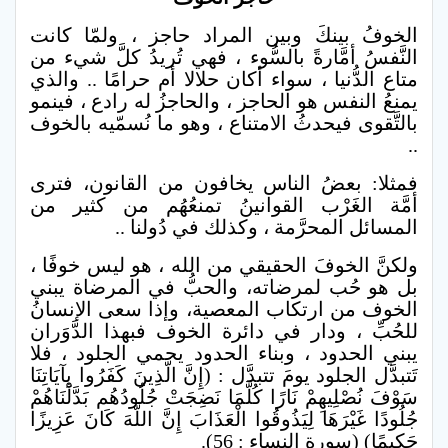
الخوفُ بينكَ وبين المراد حاجز ، ولمّا كانت
النَّفسُ أمَّارةً بالسُّوء ، فهي تُريدُ كلَّ شيء من
متاع الدُّنيا ، سواء أكان حلالا أم حرامًا .. والذي
يمنعُ النفس هو الحاجز ، والحاجزُ له رادع ، فينمو
بالتَّقوى فيحدثُ الامتناع ، وهو ما نُسمّيه بالخوف
..
فمثلا: بعضُ الناس يخافون من القانون، فترى
أمَّة الغَرْب القوانينُ تمنعُهُم من كثير من
المسائل المحرَّمة ، وكذلك في دُولنا ..
ولكنَّ الخوفَ الحقيقي من الله ، هو ليس خوفًا ،
بل هو حُب لمرضاته، والحبُّ في المرضاة يبني
الخوف من ارتكاب المعصية، وإذا سعى الإنسانُ
للحُبِّ ، ودار في دائرة الخوف فبهذا الدَّوَران
يبني الحدود ، وبناء الحدود يحمي الجلود ، فلا
تَتبدَّل الجلود يومَ تتبدَّل : (إِنَّ الَّذِينَ كَفَرُوا بِآيَاتِنَا
سَوْفَ نُصْلِيهِمْ نَارًا كُلَّمَا نَضِجَتْ جُلُودُهُم بَدَّلْنَاهُمْ
جُلُودًا غَيْرَهَا لِيَذُوقُوا الْعَذَابَ إِنَّ اللَّهَ كَانَ عَزِيزًا
حَكِيمًا) (سورة النساء : 56).