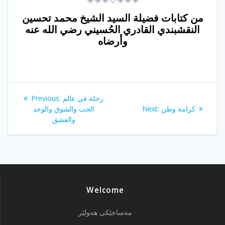
من كتابات فضيلة السيد الشيخ محمد تحسين
النقشبندي القادري الحُسيني رضي الله عنه
وأرضاه
Post
Previous
رحلة في عالم
Previous:
navigation
post:
Next
كرامة وطن
Next:
الحب والشوق والوجد
post:
والعشق
Welcome
مەساجێکی هەولێر