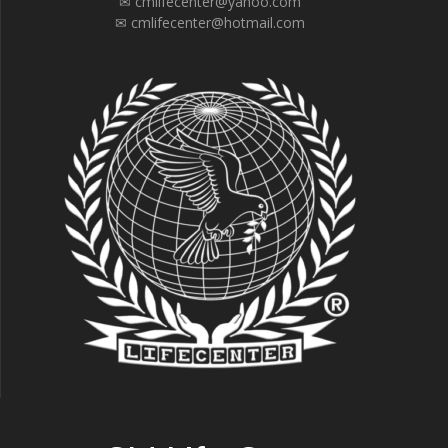
✉ cmlifecenter@yahoo.com
✉ cmlifecenter@hotmail.com