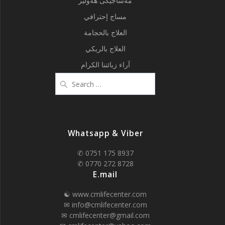
مەساجێکی هەولێر
مساج إحترافي
العلاج بالحجامة
العلاج بالريكي
آراء زبائننا الكرام
Search
for:
Whatsapp & Viber
✆ 0751 175 8937
✆ 0770 272 8728
E.mail
☯ www.cmlifecenter.com
✉ info@cmlifecenter.com
✉ cmlifecenter@gmail.com