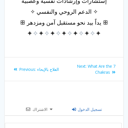
إستشارات وإرشادات نفسية وعصبية
✧ الدعم الروحي والنفسي ✧
ꕥ يداً بيد نحو مستقبل آمن ومزدهر ꕥ
✦
✧
✦
✧
✦
✧
✦
✧
✦
✧
✦
✧
✦
Post
Next
Next:
What Are the 7
Previous
العلاج بالإيحاء
Previous:
navigation
post:
Chakras
post:
تسجيل الدخول
الاشتراك