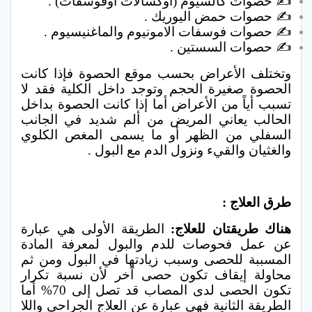
✍ حصوات كالسيوم (اوكسالات اوفوسفات) .
✍ حصوات حمض اليوريك .
✍ حصوات فوسفات الامونيوم والماغنيسيوم .
✍ حصوات السستين .
وتختلف الأعراض بحسب موقع الحصوة فإذا كانت
الحصوة صغيرة الحجم وتوجد داخل الكلية فقد لا
تسبب أياً من الأعراض أما إذا كانت الحصوة بداخل
الحالب يعاني المريض من ألم شديد في الجانب
السفلي من الظهر أو ما يسمى المغص الكلوي
والغثيان والقيء ونزول الدم مع البول .
طرق العلاج :
هناك طريقتان للعلاج:
الطريقة الأولى هي عبارة
عن عمل فحوصات للدم والبول لمعرفة المادة
المسببة للحصى وسبب زيادتها في البول ومن ثم
محاولة إيقاف تكون حصى آخر لأن نسبة تكرار
تكون الحصى لدى المصاب قد تصل إلى 70% أما
الطريقة الثانية فهي عبارة عن العلاج الجراحي واللا