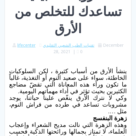
تساعدك للتخلص من
الأرق
December
تقنيات الطب الشعبي التقليدي
lifecenter
28, 2021
|
0
ينشأ الأرق من أسباب كثيرة ، لكن السلوكيات
الخاطئة، سواء على صعيد النوم أو التغذية، غالباً
ما تكون وراء هذه المعاناة التي تقضّ مضاجع
الكثيرين بحيث تؤثر في أداء مهماتهم اليومية.
وكي لا نترك الأرق ينغّص علينا حياتنا، يوجد
مشروبات تساعد في طرده من فراش النوم،
مثل ….
زهرة البنفسج
وهذه الزهرة التي نالت مديح الشعراء وإعجاب
العلماء، لا تمتاز بجمالها ورائحتها الذكية فحسب