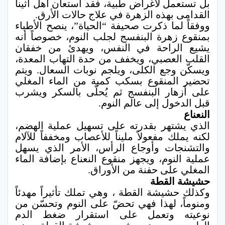
بل تستعمل لأغراض طبية، فقد استعان أهل أثينا
القدامى بهذه الزهرة في علاج حالات الأرق.
ووفقاً لما ذكرت صحيفة “الحياة”، ينصح الأطباء
بمنقوع زهرة البنفسج لجلب النوم، خصوصاً أنه
يشيع الراحة في النفس، ويهدئ من خفقان
القلب العصبي، ويخفف من حدة التهاب المعدة،
ويسكّن وجع الكلى، ويلجم نوبات السعال. ويتم
تحضير المنقوع بسكب كمية من الماء المغلي
على أزهار البنفسج ثم يُحلّى بالسكر ويشرب
قبل الدخول إلى عالم النوم.
النعناع
الذي يشتهر بقدرته على تسهيل عملية الهضم،
لكنه يملك مفعولاً مليناً للأعصاب ومخففاً للآلام
والتشنجات وأوجاع الرأس، الأمر الذي يسهل
عملية النوم، ويجهز منقوع النعناع بإضافة الماء
المغلي على حفنة من الأوراق.
حشيشة القطة
وكذلك حشيشة القطة ، وهي تملك تأثيراً مهدئاً
ومنوماً، لهذا فهي تحضّ على النوم وتحسّن من
نوعيته وتعمل على استقرار ضغط الدم