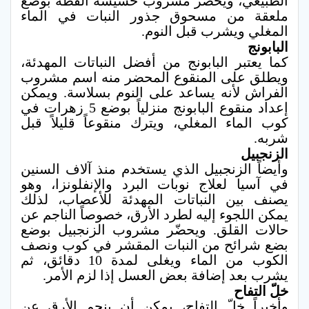
الطبيعي، ويحضر مشروب حشيشة القطة بوضع
ملعقة من مسحوق جذور النبات في الماء
المغلي ويشرب قبل النوم.
البابونج
كما يعتبر البابونج من أفضل النباتات المهدئة،
ويطلق على المنقوع المحضر منه اسم مشروب
الفراش لأنه يساعد على النوم بسلاسة. ويمكن
إعداد منقوع البابونج منزلياً بوضع 5 زهرات في
كوب الماء المغلي، ويترك منقوعاً قليلاً قبل
شربه.
الزنجبيل
وأيضاً الزنجبيل الذي يستخدم منذ آلاف السنين
في آسيا لعلاج نوبات البرد والإنفلونزا، وهو
يصنف بين النباتات المهدئة للأعصاب، لذلك
يمكن اللجوء إليه لطرد الأرق، خصوصاً الناجم عن
حالات القلق. ويحضّر مشروب الزنجبيل بوضع
بضع شرائح من النبات المقشر في كوب ونصف
الكوب من الماء ويغلى لمدة 10 دقائق، ثم
يشرب بعد إضافة بعض العسل إذا لزم الأمر.
خلّ التفاح
وأخيراً خلّ التفاح، يمكن أن ينجم الأرق عن