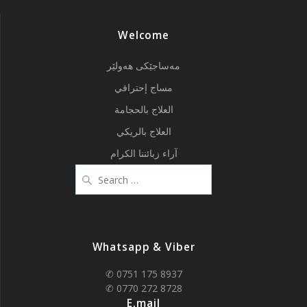
Welcome
مەساجێکی هەولێر
مساج إحترافي
العلاج بالحجامة
العلاج بالريكي
آراء زبائننا الكرام
Search
for:
Whatsapp & Viber
✆ 0751 175 8937
✆ 0770 272 8728
E.mail