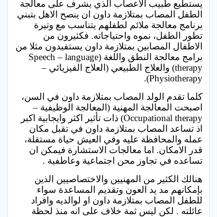
يستطيع طبيب الاعصاب الذي يشرف على معالجة
الطفل المصاب بمتلازمة داون ان ينصح الاهل بتبني
برنامج معالجة ملائم لطفلهم يتناسب مع وتيرة
تطور الطفل، نموه واحتياجاته. فكثيرون من
الاطفال المصابين بمتلازمة داون يستفيدون مثلا من
برامج معالجة النطق واللغة (Speech – language
therapy) والعلاج الطبيعي (العلاج الفيزيائي –
Physiotherapy).
كلما تقدم الولد المصاب بمتلازمة داون في السن،
اصبحت المعالجة المهنية (المعالجة الوظيفية –
Occupational therapy) ذات تأثير اكثر وايجابية اكبر
اذ تساعد المصاب بمتلازمة داون في تقبل مكان
عمله والمحافظة عليه وفي العيش حياة مستقلة،
قدر الامكان. اما معالجات الاستشارة فيمكن ان
تساعده في تجاوز محن اجتماعية وعاطفية .
هنالك الكثير من المهنيين والاختصاصيين الذين
بإمكانهم مد يد العون وتقديم المساعدة سواء
للطفل المصاب بمتلازمة داون او لوالديه وافراد
عائلته . لكن ليس ثمة خلاف على انه منذ لحظة