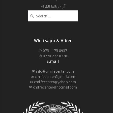
آراء زبائننا الكرام
Search
for:
Whatsapp & Viber
✆ 0751 175 8937
✆ 0770 272 8728
E.mail
✉ info@cmlifecenter.com
✉ cmlifecenter@gmail.com
✉ cmlifecenter@yahoo.com
✉ cmlifecenter@hotmail.com