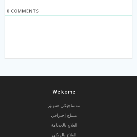
0
COMMENTS
Welcome
مەساجێکی هەولێر
مساج إحترافي
العلاج بالحجامة
العلاج بالريكي