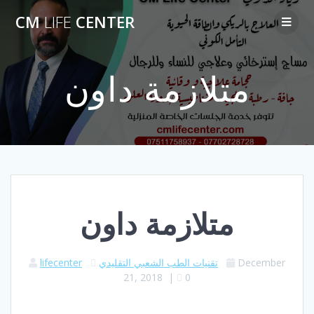
Skip
CM
LIFE
CENTER
to
content
متلازمة داون
متلازمة داون
December
تقنيات الطب الشعبي التقليدي
lifecenter
21, 2018
|
0