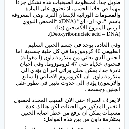
طويل جدا. فمنظومة الصبغيات هذه تشكل جزءا
مهما في خلايا الجسم، اذ تحتوي على المادة
والمعلومات الوراثية للإنسان الفرد. وهي المعروفة
باسم “دي- ان- اي” (DNA): “الحمض النووي
الريبي المنزوع الاكسجين (دنا) –
(Deoxyribonucleic acid – DNA).
وفي العادة، يوجد في جسم الجنين السليم
الطبيعي 46 كروموزوما في كل خلية جسدية. اما
الجنين الذي يعاني من متلازمة داون (المغولية)
فتحتوي خلاياه على 47 كروموزوما. وفي احيان
نادرة جدا، يمكن لخلل وراثي اخر ان يؤدي الى
متلازمة داون. ان الكرومزوم الاضافي (السابع
والاربعون) يؤدي الى حدوث تغيير في تطور عقل
الجنين وجسمه .
لا يعرف الخبراء حتى الان السبب المحدد لحصول
التغيير المذكور في الجينات لكن هنالك عدة
مسببات يمكن ان ترفع من خطر اصابة الجنين
بمتلازمة داون من بين هذه العوامل: