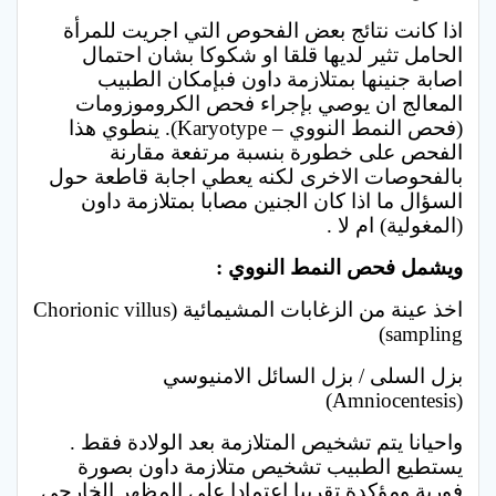
اذا كانت نتائج بعض الفحوص التي اجريت للمرأة
الحامل تثير لديها قلقا او شكوكا بشان احتمال
اصابة جنينها بمتلازمة داون فبإمكان الطبيب
المعالج ان يوصي بإجراء فحص الكروموزومات
(فحص النمط النووي – Karyotype). ينطوي هذا
الفحص على خطورة بنسبة مرتفعة مقارنة
بالفحوصات الاخرى لكنه يعطي اجابة قاطعة حول
السؤال ما اذا كان الجنين مصابا بمتلازمة داون
(المغولية) ام لا .
ويشمل فحص النمط النووي :
اخذ عينة من الزغابات المشيمائية (Chorionic villus
sampling)
بزل السلى / بزل السائل الامنيوسي
(Amniocentesis)
واحيانا يتم تشخيص المتلازمة بعد الولادة فقط .
يستطيع الطبيب تشخيص متلازمة داون بصورة
فورية ومؤكدة تقريبا اعتمادا على المظهر الخارجي