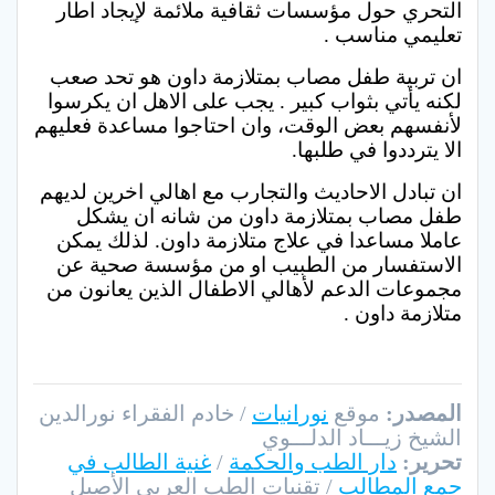
التحري حول مؤسسات ثقافية ملائمة لإيجاد اطار
تعليمي مناسب .
ان تربية طفل مصاب بمتلازمة داون هو تحد صعب
لكنه يأتي بثواب كبير . يجب على الاهل ان يكرسوا
لأنفسهم بعض الوقت، وان احتاجوا مساعدة فعليهم
الا يترددوا في طلبها.
ان تبادل الاحاديث والتجارب مع اهالي اخرين لديهم
طفل مصاب بمتلازمة داون من شانه ان يشكل
عاملا مساعدا في علاج متلازمة داون. لذلك يمكن
الاستفسار من الطبيب او من مؤسسة صحية عن
مجموعات الدعم لأهالي الاطفال الذين يعانون من
متلازمة داون .
المصدر:
موقع
نورانيات
/ خادم الفقراء نورالدين
الشيخ زيـــاد الدلـــوي
تحرير:
دار الطب والحكمة
/
غنية الطالب في
جمع المطالب
/ تقنيات الطب العربي الأصيل