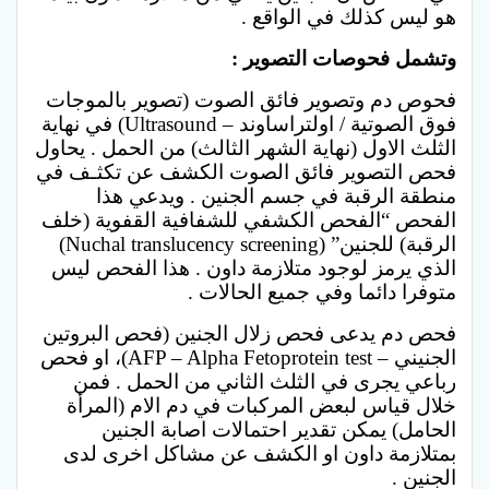
هو ليس كذلك في الواقع .
وتشمل فحوصات التصوير :
فحوص دم وتصوير فائق الصوت (تصوير بالموجات
فوق الصوتية / اولتراساوند – Ultrasound) في نهاية
الثلث الاول (نهاية الشهر الثالث) من الحمل . يحاول
فحص التصوير فائق الصوت الكشف عن تكثـف في
منطقة الرقبة في جسم الجنين . ويدعي هذا
الفحص “الفحص الكشفي للشفافية القفوية (خلف
الرقبة) للجنين” (Nuchal translucency screening)
الذي يرمز لوجود متلازمة داون . هذا الفحص ليس
متوفرا دائما وفي جميع الحالات .
فحص دم يدعى فحص زلال الجنين (فحص البروتين
الجنيني – AFP – Alpha Fetoprotein test)، او فحص
رباعي يجرى في الثلث الثاني من الحمل . فمن
خلال قياس لبعض المركبات في دم الام (المرأة
الحامل) يمكن تقدير احتمالات اصابة الجنين
بمتلازمة داون او الكشف عن مشاكل اخرى لدى
الجنين .