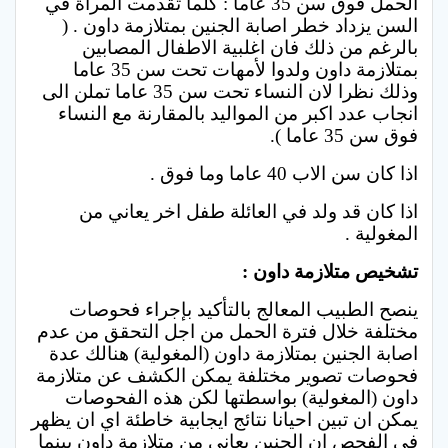
الحمل فوق سن 35 عاما : كلما تقدمت المرأة في
السن يزداد خطر اصابة الجنين بمتلازمة داون . (
بالرغم من ذلك فان اغلبية الاطفال المصابين
بمتلازمة داون ولدوا لأمهات تحت سن 35 عاما
وذلك نظرا لان النساء تحت سن 35 عاما تملن الى
انجاب عدد اكبر من المواليد بالمقارنة مع النساء
فوق سن 35 عاما ).
اذا كان سن الاب 40 عاما وما فوق .
اذا كان قد ولد في العائلة طفل اخر يعاني من
المغولية .
تشخيص متلازمة داون :
ينصح الطبيب المعالج بالتأكيد بإجراء فحوصات
مختلفة خلال فترة الحمل من اجل التحقق من عدم
اصابة الجنين بمتلازمة داون (المغولية) هنالك عدة
فحوصات تصوير مختلفة يمكن الكشف عن متلازمة
داون (المغولية) بواسطتها لكن هذه الفحوصات
يمكن ان تبين احيانا نتائج ايجابية خاطئة اي ان يظهر
في الفحص ان الجنين يعاني من متلازمة داون بينما