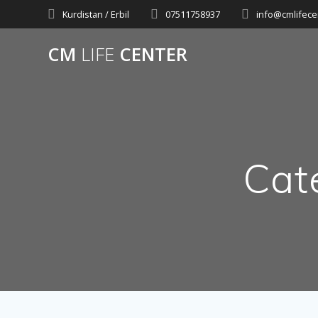
Skip
Kurdistan / Erbil
07511758937
info@cmlifece
to
content
CM
LIFE
CENTER
Cat