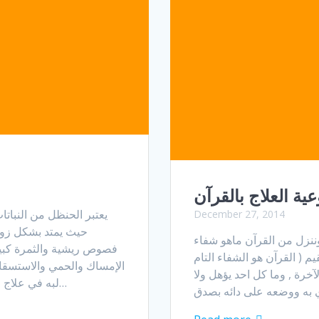
ة العلاج بالقرآن
يعتبر الحنظل من النبات
December 27, 2014
حيث يمتد بشكل زوا
وننزل من القرآن ماهو شفاء
فصوص ريشية والثمرة كبير
ال الإمام ابن القيم ( القرآن هو الشفاء التام
الإمساك والحمي والاستسقاء 
الآخرة , وما كل احد يؤهل ولا
لبه في علاج البواسير.. وللحنظل فوائد أخري كثيرة لا يمكن إنكارها…