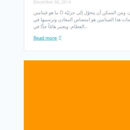
December 30, 2014
ما هو فيتامين D هو منظّم أساسي للجسم لتوازن الكالسيوم؛حيث يساعد على تزويد العظم بالمعادن وتطوير الهيكل العظمي وبناء الاسنان، ومن الممكن أن يتحوّل إلى جزئيّة
ات هذا الفيتامين هو امتصاص المعادن وترسبيها في
العظام، ويعتبر هامّاً جدًّا في…
Read more