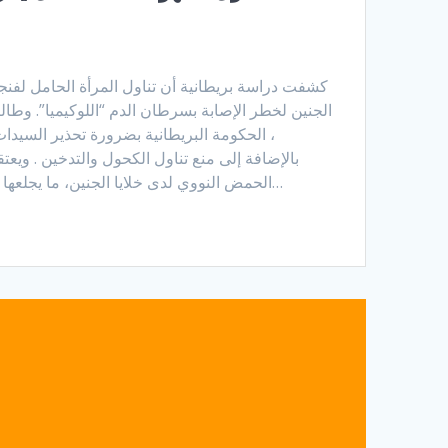
كشفت دراسة بريطانية أن تناول المرأة الحامل لفنجا
الجنين لخطر الإصابة بسرطان الدم “اللوكيميا”. وطا
، الحكومة البريطانية بضرورة تحذير السيدات
بالإضافة إلى منع تناول الكحول والتدخين . ويعتق
الحمض النووي لدى خلايا الجنين، ما يجلعها أكثر عرضة للإصابة بالأورام…