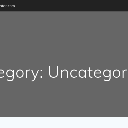
nter.com
egory:
Uncategor