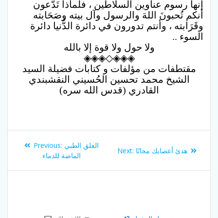
إنها رسوم عناوين السلاطين ، فلماذا تَدَّعون
أنكم تُحبونَ اللهَ والرسول وآل بيته وصَحَابته
وقَرَابته ، وأنتم تدورون في دائرة الدُّنيا دائرة
السوء ..
ولا حول ولا قوة إلا بالله
◈◈◈◇◈◈◈
مقتطفات من مؤلفات و كتابات فضيلة السيد
الشيخ محمد تحسين الحُسيني النقشبندي
القادري (قدس الله سره)
Post
Previous
العلق الطبي
Previous:
Next
هدئ أعصابك مجانًا
Next:
navigation
post:
الماصة للدماء
post: