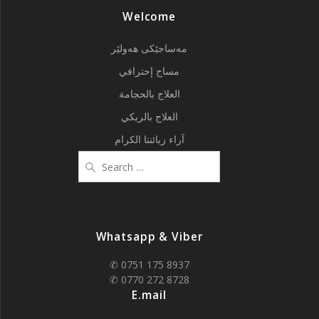
Welcome
مەساجێکی هەولێر
مساج إحترافي
العلاج بالحجامة
العلاج بالريكي
آراء زبائننا الكرام
Search
for:
Whatsapp & Viber
✆ 0751 175 8937
✆ 0770 272 8728
E.mail