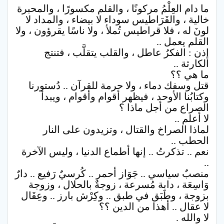
ما دام العِلْمُ مركونًا ، والقلم مكسورًا ، والمحبرة
خالية ، والقَرَاطيس سوداء لا بيضاء ، والمداد لا
لونَ له ، فلا قراطيس تُملأ ، ولا ناسًا يقرؤون ، ولا
القلم يعمل ..
إذن : الفكرُ عاطل ، والقلب يتقلَّب ، فتنتج
الكارثة ..
ما هي ؟؟
قتل وسفك دماء ، ولا حرمة للقرآن .. دُستورنا
وكتابُنا الأوحد ، فيظهر أقوام وأقوام ، ويبدأ
الصراع من أجل ماذا ؟
لا أعلم ..
لماذا الصراخ والقتال ، وتزيدون على النار
الحطب ..
نعم .. تذكرتُ .. إنها أطماع الدنيا ، وليس الآخرة
..
منصبٌ سياسي .. جَوَاز أحمر .. كُرسيٌ رَفيع .. دارٌ
وَاسِعَة ، دابة مُسرعة ، زوجةٌ بالحلال ، وزوجة
بزوجة ، وطَبَق في طبق .. وكِرْش بارز .. وعِقَال
لا عقال .. أهذا من الدين ؟؟
لا والله .