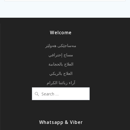
Welcome
مەساجێکی هەولێر
مساج إحترافي
العلاج بالحجامة
العلاج بالريكي
آراء زبائننا الكرام
Search
for:
Whatsapp & Viber