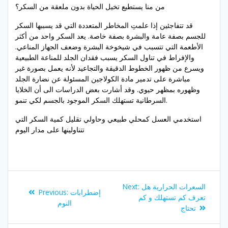
من منا يستطيع تخيل الحياة بدون ملعقة من السكر؟
قد تتفاجئين إذا علمتِ المخاطر المتعددة التي قد يسببها السكر
للجسم بصفة عامة والبشرة بصفة خاصة. يعد السكر واحد من أكثر
الأطعمة التي تتسبب في شيخوخة البشرة وضعف الجهاز المناعي.
والإفراط في تناول السكر يسبب فقدان الجلد للمناعة الطبيعية
ويسرع من ظهور الخطوط الدقيقة والتجاعيد لأنه يعمل بصورة غير
مباشرة على تدمير مادة الكولاجين المسئولة عن نضارة الجلد
وظهوره بمظهر حيوي. وقد أشارت بعض الدراسات الى أن الخلايا
السرطانية تستهلك السكر الموجود بالجسم لكي تنمو.
استخدمي العسل كمحلي طبيعي وحاولي تقليل كمية السكر التي
تتناولينها على مدار اليوم
Post
Next
السعرات الحرارية هل
Next:
Previous
إضطرابات
Previous:
navigation
post:
تعرف كم تستهلك و كم
post:
النوم
تحتاج