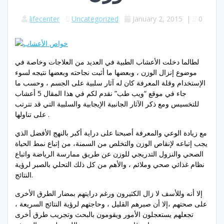
lifecenter
Uncategorized
January 2, 2015
|
0
لطالما دخلت الأعشاب الطبية في العديد من العلاجات وخاصة في
موضوع إنزال الوزن ، وبعضها ما أثبت نجاحته وبعضها نتيجه لسوء
الإستخدام وقلة المعرفة كان له آثار سلبية على الجسم ، وحسب ما
جاء في موقع “ويب طب” نقدم لكم في هذا المقال 5 أعشاب
للتخسيس ومع ذكر الآثار الجانبية الإيجابية والسلبية التي قد تترتب
على تناولها .
مع زيادة الوعي والمعرفة أصبحنا على دراية أكبر بالنهج الأفضل الذي
يجب إتباعه لإنقاص الوزن والتخلص من السمنة، من إتباع نمط الحياة
الصحي والنزول التدريجي للوزن عن طريق ممارسة الرياضة واتباع
نظام غذائي صحي وملائم ، والأهم من كل ذلك التحلي بالصبر لرؤية
النتائج.
إلا أنه وللأسف لا زال الكثيرون ورغم درايتهم بمضار الطرق الأخرى
على صحتهم ،إلا أن صبرهم القليل ، وحاجتهم لرؤية النتائج السريعة ،
تجعلهم يستعجلون الأمور ويقومون بالبحث وتجريب طرق أخرى