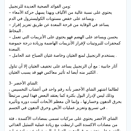
ومن الفوائد الصحية العديدة للزنجبيل:
– يحتوي على نسبة عالية من الألياف وبهذا يسهل حركة الأمعاء
ويساعد على خفض مستويات الكوليسترول في الدم .
– يساعد في الوقاية من قرحة المعدة عن طريق تعزيز إفراز
المخاط .
– يحسن ويساعد على الهضم فهو يحتوي على الأنزيمات التي تعمل
كمحفزات للبروتينات لإفراز الأنزيمات الهاضمة وزيادة درجة حموضة
المعدة.
– يستخدم الزنجبيل لمنع الغثيان وخاصة غثيان الصباح عند الحامل .
آثار جانبية : مع أن الزنجبيل يساعد على تخفيف الغثيان إلا أن تناول
الكثير منه أيضا له تأثير معاكس فهو قد يسبب الغثيان .
3- الشاي الأخضر:
لطالما اشتهر الشاي الأخضر بأنه رقم واحد في أعشاب التخسيس ،
وذلك ليس لإدرار البول بكثرة كما يعتقد البعض فهذا ليس مرتبطاً
بحرق الدهون وخسارتها ، وإنما لأن معظم الأبحاث أثبتت دوره وتأثيره
في تسريع وتعزيز عمليات الأيض وحرق الدهون في الجسم .
الشاي الأخضر يحتوي على مركبات تسمى بمضادات الأكسدة ، فئة
من مضادات الاكسدة التي ارتبطت مع زيادة عملية التمثيل الغذائي
والقدرة على تحفيز حرق الدهون. العوامل المسؤولة عن زيادة عملية