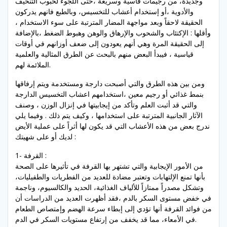
وجديدة، من رجيمات قاسية وسريعة ،حتى اللجوء لحبوب التنحيف
والأدوية ،أو إستخدام أعشاب للتخسيس، وبالطبع فانهم يدركون
الحقيقة لاحقاً وبعد مواجهة المضار المترتبة على سوء الاستخدام ،
وأقلها : الإكتئاب والشحوب والإرهاق والوهن وهبوط الضغط ،بالإضافة
إلى الحقيقة المرة وهي أنهم يعودون إلى ضعف أوزانهم في أوقات
قياسية ، فيبدأ البعض منهم بالبحث عن الطرق المثالية والعلمية
الملائمة لهم.
ومن بين هذه الطرق والتي أصبحت دارجة ومستخدمة ويتم إرفاقها
بنمط غذائي أو رجيم معين ،استخدامهم اعشاب التخسيس الدارجة
والتي قد أثبت العلم وتأكد من إيجابيتها في إنزال الوزن ، وصنف
الآثار الجانبية المترتبة على استخدامها ، وكيف يتم ذلك . وفيما يلي
ندرج بعض من هذه الأعشاب التي قد يكون لها أثراً على عملية الأيض
لديك أو على شهيتك :
1- القرفة :
من الأمور الإيجابية والتي تشتهر بها القرفة في تأثيرها على الصحة
بأنها تمنع الإلتهابات وتعتبر مضادة للعديد من الفطريات والطفيليات،
وتشكل مصدراً ممتازاً للألياف الغذائية، الحديد والكالسيوم، وناجمة
في خفض مستوى السكر بالدم ،فقد أظهرت العديد من الدراسات أن
من فوائد القرفة أنها تؤدي إلى إبطاء سرعة الهضم وإمتصاص الطعام
في الأمعاء، مما قد يخفف من إرتفاع مستويات السكر في الدم.