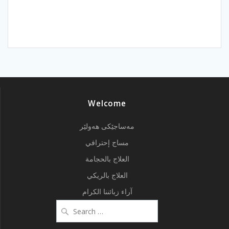
Welcome
مەساجێکی هەولێر
مساج إحترافي
العلاج بالحجامة
العلاج بالريكي
آراء زبائننا الكرام
Search
for: