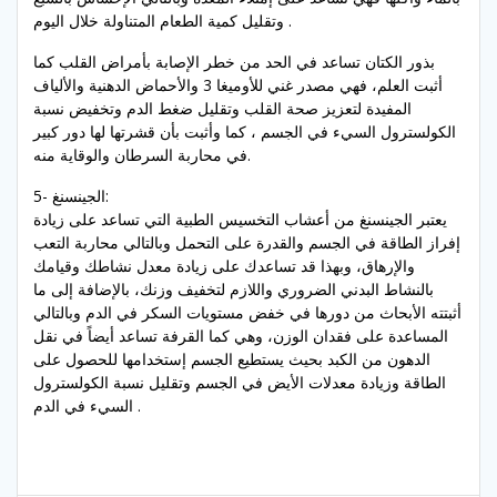
وتقليل كمية الطعام المتناولة خلال اليوم .
بذور الكتان تساعد في الحد من خطر الإصابة بأمراض القلب كما
أثبت العلم، فهي مصدر غني للأوميغا 3 والأحماض الدهنية والألياف
المفيدة لتعزيز صحة القلب وتقليل ضغط الدم وتخفيض نسبة
الكولسترول السيء في الجسم ، كما وأثبت بأن قشرتها لها دور كبير
في محاربة السرطان والوقاية منه.
5- الجينسنغ:
يعتبر الجينسنغ من أعشاب التخسيس الطبية التي تساعد على زيادة
إفراز الطاقة في الجسم والقدرة على التحمل وبالتالي محاربة التعب
والإرهاق، وبهذا قد تساعدك على زيادة معدل نشاطك وقيامك
بالنشاط البدني الضروري واللازم لتخفيف وزنك، بالإضافة إلى ما
أثبتته الأبحاث من دورها في خفض مستويات السكر في الدم وبالتالي
المساعدة على فقدان الوزن، وهي كما القرفة تساعد أيضاً في نقل
الدهون من الكبد بحيث يستطيع الجسم إستخدامها للحصول على
الطاقة وزيادة معدلات الأيض في الجسم وتقليل نسبة الكولسترول
السيء في الدم .