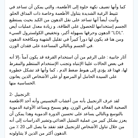
كما وأنها تضيف نكهة حلوة إلى الأطعمة، والتي يمكن أن تساعد في
تثبيط الرغبة الشديدة بتناول الأطعمة وخاصة ذات المذاق الحلو.
وأثبت أيضاً أنها تساعد على نقل الدهون من الكبد بحيث يستطيع
الجسم إستخدامها للحصول على الطاقة، و زيادة معدل عمليات أيض
الدهون وحرقها بسهولة أكبر، وتخفيض الكولسترول السيء “LDL”.
ومن هنا قد يكون لها دوراً كبيراً في تقليل الشهية ومكافحة الدهون
في الجسم وبالتالي المساعدة على فقدان الوزن.
آثار جانبية : على الرغم من أن استخدام القرفة قد يكون آمناً ،إلا أنه
في بعض الحالات علينا الإنتباه وتجنب الإستخدام المنتظم والمفرط
لها، فهذا قد يؤدي إلى هبوط ضغط الدم ، كما وأنها قد تشكل خطورة
على السيدة الحامل أو المرضع أو على الأشخاص الذين يعانون
الحساسية منها.
2- الزنجبيل:
لقد عرف الزنجبيل بأنه من أعشاب التخسيس وأنه أحد الاطعمة
الصحية الفعالة في إنقاص الوزن. وهو يسمح ويساعد الأوعية الدموية
بالتوسع وبالتالي يساعد على تحسين الدورة الدموية وهذا يمكن أن
يعزز بشكل كبير من عملية التمثيل الغذائي.وتشير الدراسات إلى أنه
من خلال تناول الأشخاص للزنجبيل فقد تفقد ما يصل الى 20 ٪ من
الدهون أكثر من الذين لا يتناولونه.