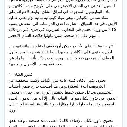
التمثيل الغذائي في الشاي الاخضر هي على الارجح مادة الكافيين و
مادة البوليفينول الموجودة في اوراق الشاي، وايضا لاحتوائه على
مواد تسمى الكتيكين، وهى مواد كيميائية نباتية تؤثر على عملية
الايض.. في هذا السياق ، اشارت احدى الدراسات الى انخفاض بنسبة
4.6٪ من وزن الجسم في التجارب السريرية في فترة اكثر من ثلاثة
اشهر على 70 شخصا ممن تناولوا خلاصة الشاي الاخضر .
آثار جانبية : الشاي الأخضر يمكن أن يخفف إحتباس الماء ،فهو مدر
للبول ويحتوي على الكافيين ، ولهذا أيضا قد لا ينصح به لمن يعانون
الجفاف أو مرضى ضغط الدم ، ومن الجدير ذكر بأنه إذا ما زاد عن
حده فقد يسبب الإسهال والعصبية.
4- بذور الكتان:
تحتوي بذور الكتان كمية عالية من الألياف وكمية منخفضة من
الكربوهيدرات ( السكر) .ومن هنا أصبحت تدرج ضمن أعشاب
التخسيس وتدخل ضمن خطط تخفيض الوزن، في حين أن محتوى
الدهون في بذور الكتان هو في النهاية عالي إلا أنه من الدهون الجيدة
للجسم ، وهذا ما جعلها خيارا ممتازا سواء بالنسبة للصحة او لفقدان
الوزن.
تحتوي بذور الكتان بالإضافة للألياف على مادة صمغية ، وعند نقعها
بالماء واكلها فهي تساعد على إمتلاء المعدة وبالتالي الإحساس بالشبع