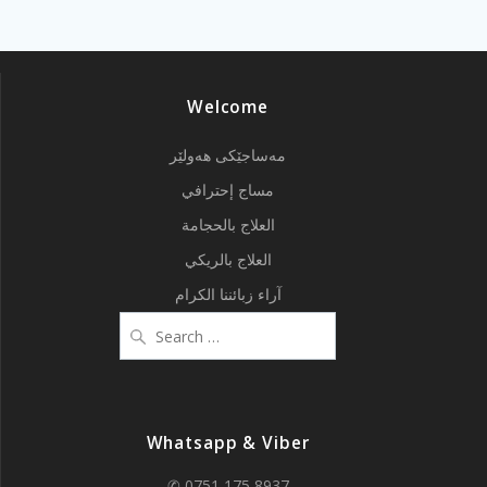
Welcome
مەساجێکی هەولێر
مساج إحترافي
العلاج بالحجامة
العلاج بالريكي
آراء زبائننا الكرام
Search
for:
Whatsapp & Viber
✆ 0751 175 8937