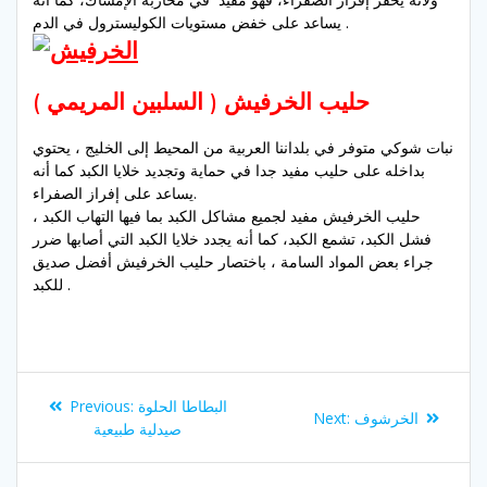
الكوليسترول في الدم .
يساعد على
خفض مستويات
حليب الخرفيش ( السلبين المريمي )
نبات شوكي متوفر في بلداننا العربية من المحيط إلى الخليج ، يحتوي
بداخله على حليب مفيد جدا في حماية وتجديد خلايا الكبد كما أنه
يساعد على إفراز الصفراء.
حليب الخرفيش مفيد لجميع مشاكل الكبد بما فيها التهاب الكبد ،
فشل الكبد، تشمع الكبد، كما أنه يجدد خلايا الكبد التي أصابها ضرر
جراء بعض المواد السامة ، باختصار حليب الخرفيش أفضل صديق
للكبد .
Post
Previous
البطاطا الحلوة
Previous:
Next
الخرشوف
Next:
navigation
post:
صيدلية طبيعية
post: