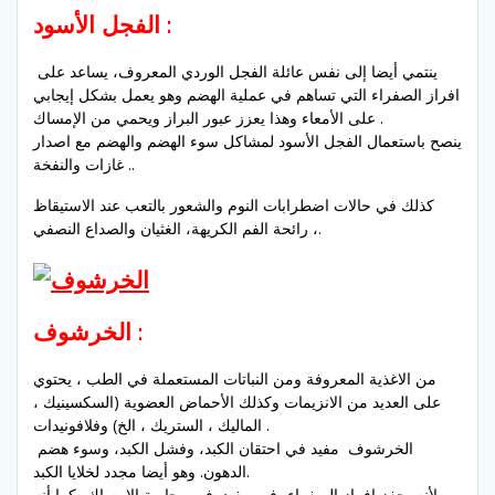
:
الأسود
الفجل
ينتمي أيضا إلى نفس عائلة الفجل الوردي المعروف، يساعد على
افراز الصفراء التي تساهم في عملية الهضم
وهو يعمل
بشكل إيجابي
الإمساك .
على
الأمعاء
وهذا يعزز
عبور
البراز
ويحمي من
ينصح
باستعمال
الفجل الأسود
لمشاكل
سوء الهضم و
الهضم
مع اصدار
..
غازات والنفخة
كذلك
في حالات
اضطرابات النوم
و
الشعور بالتعب
عند الاستيقاظ
الصداع النصفي.
،
رائحة الفم الكريهة،
الغثيان و
:
الخرشوف
من الاغذية المعروفة ومن النباتات المستعملة في الطب ،
يحتوي
على
العديد من
الانزيمات
وكذلك
الأحماض العضوية
(
السكسينيك ،
.
وفلافونيدات
الماليك
،
الستريك ،
الخ
)
الخرشوف
مفيد
في
احتقان
الكبد
، وفشل الكبد،
وسوء
هضم
الكبد.
الدهون
.
وهو أيضا
مجدد
لخلايا
ولأنه
يحفز
إفراز
الصفراء،
فهو
مفيد
في
محاربة
الإمساك،
كما أنه