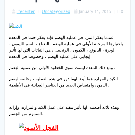
lifecenter
Uncategorized
January 11, 2015
|
0
عندما
يفكر المرء في عملية
الهضم
فإنه
يفكر
حتما
في
المعدة
باعتبارها المرحلة الأولى في
عملية الهضم .
النعناع
،
بلسم
الليمون
،
لويزة
،
البابونج
،
الكمون
،
الزنجبيل
، هي
النباتات
التي لها تأثير
في المعدة .
إيجابي على
عملية الهضم
، وخصوصا
عملية الهضم .
ومع ذلك
المعدة
ليست سوى
الخطوة الأولى من
الكبد و
المرارة هما أيضا لهما دور في
هذه العملية
، وخاصة
لهضم
الأطعمة .
الدهون و
امتصاص
العديد من العناصر الغذائية
في
وهذه
ثلاثة
أطعمة
لها
تأثير
مفيد على
عمل الكبد والمرارة،
وإزالة
من الجسم.
السموم