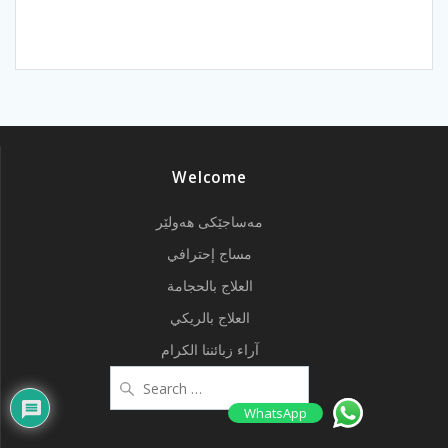
Welcome
مەساجێکی هەولێر
مساج إحترافي
العلاج بالحجامة
العلاج بالريكي
آراء زبائننا الكرام
Search
for:
WhatsApp