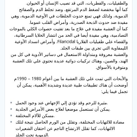
والطفيليات، والفطريات، التي قد تصيب الإنسان أو الحيوان.
كما أنها مخفضة لضغط الدم المرتفع، وضد تجلط الدم والصفائح
الدموية، ولذلك فهي تمنع حدوث الجلطات في الأوعية الدموية، وهي
مفيدة ضد حدوث الذبحة الصدرية، وأمراض القلب عموما.
كما أن العشبة مفيدة في علاج ما بعد تفتيت حصوات الكلي بالموجات
التصادمية، وهي مفيدة أيضا في الحد من انتشار الخلايا السرطانية،
والقضاء علي طفيليات الفلاريا Filaricidal. وأمراض انسداد الأوعية
الليمفاوية التي تجري بين طبقات الجلد.
والعشبة معروفة ومتداولة الاستعمال في دساتير الأدوية في كل من
الهند، والصين، وهناك تركيبات دوائية عديدة تحتوي علي تلك العشبة
ومتوفرة بالأسواق.
والأبحاث التي تمت علي تلك العشبة ما بين أعوام 1980 – 1990م
أوضحت أن هناك تطبيقات طبية عديدة وشديدة الأهمية، يمكن أن
تجمل فيما يلي:
مثيرة للرحم وقد تؤدي إلي الإجهاض عند وجود الحمل.
يمكن أن تستعمل موضعيا لعلاج بعض الأمراض الجلدية.
مسكن للآلام المختلفة.
مضادة للالتهابات المختلفة، وتقلل من الورم الحاصل نتيجة لتلك
الالتهابات، كما تقلل الارتشاح الناجم عن احتقان الشعيرات
الدموية تحت الجلد.