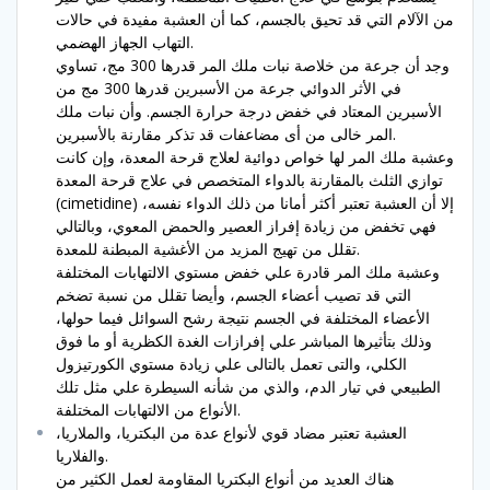
من الآلام التي قد تحيق بالجسم، كما أن العشبة مفيدة في حالات
التهاب الجهاز الهضمي.
وجد أن جرعة من خلاصة نبات ملك المر قدرها 300 مج، تساوي
في الأثر الدوائي جرعة من الأسبرين قدرها 300 مج من
الأسبرين المعتاد في خفض درجة حرارة الجسم. وأن نبات ملك
المر خالى من أى مضاعفات قد تذكر مقارنة بالأسبرين.
وعشبة ملك المر لها خواص دوائية لعلاج قرحة المعدة، وإن كانت
توازي الثلث بالمقارنة بالدواء المتخصص في علاج قرحة المعدة
(cimetidine) إلا أن العشبة تعتبر أكثر أمانا من ذلك الدواء نفسه،
فهي تخفض من زيادة إفراز العصير والحمض المعوي، وبالتالي
تقلل من تهيج المزيد من الأغشية المبطنة للمعدة.
وعشبة ملك المر قادرة علي خفض مستوي الالتهابات المختلفة
التي قد تصيب أعضاء الجسم، وأيضا تقلل من نسبة تضخم
الأعضاء المختلفة في الجسم نتيجة رشح السوائل فيما حولها،
وذلك بتأثيرها المباشر علي إفرازات الغدة الكظرية أو ما فوق
الكلي، والتى تعمل بالتالى علي زيادة مستوي الكورتيزول
الطبيعي في تيار الدم، والذي من شأنه السيطرة علي مثل تلك
الأنواع من الالتهابات المختلفة.
العشبة تعتبر مضاد قوي لأنواع عدة من البكتريا، والملاريا،
والفلاريا.
هناك العديد من أنواع البكتريا المقاومة لعمل الكثير من