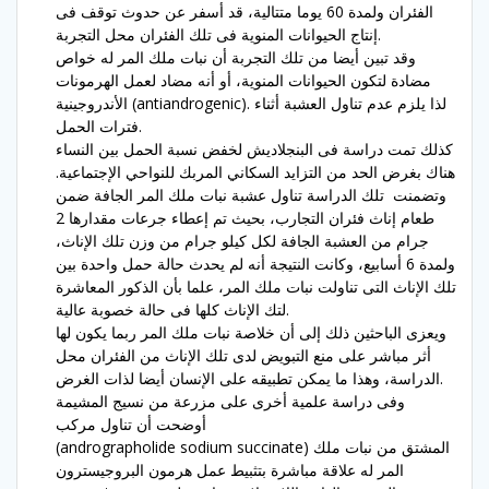
الفئران ولمدة 60 يوما متتالية، قد أسفر عن حدوث توقف فى
إنتاج الحيوانات المنوية فى تلك الفئران محل التجربة.
وقد تبين أيضا من تلك التجربة أن نبات ملك المر له خواص
مضادة لتكون الحيوانات المنوية، أو أنه مضاد لعمل الهرمونات
الأندروجينية (antiandrogenic). لذا يلزم عدم تناول العشبة أثناء
فترات الحمل.
كذلك تمت دراسة فى البنجلاديش لخفض نسبة الحمل بين النساء
هناك بغرض الحد من التزايد السكاني المربك للنواحي الإجتماعية.
وتضمنت تلك الدراسة تناول عشبة نبات ملك المر الجافة ضمن
طعام إناث فئران التجارب، بحيث تم إعطاء جرعات مقدارها 2
جرام من العشبة الجافة لكل كيلو جرام من وزن تلك الإناث،
ولمدة 6 أسابيع، وكانت النتيجة أنه لم يحدث حالة حمل واحدة بين
تلك الإناث التى تناولت نبات ملك المر، علما بأن الذكور المعاشرة
لتك الإناث كلها فى حالة خصوبة عالية.
ويعزى الباحثين ذلك إلى أن خلاصة نبات ملك المر ربما يكون لها
أثر مباشر على منع التبويض لدى تلك الإناث من الفئران محل
الدراسة، وهذا ما يمكن تطبيقه على الإنسان أيضا لذات الغرض.
وفى دراسة علمية أخرى على مزرعة من نسيج المشيمة
أوضحت أن تناول مركب
(andrographolide sodium succinate) المشتق من نبات ملك
المر له علاقة مباشرة بتثبيط عمل هرمون البروجيسترون