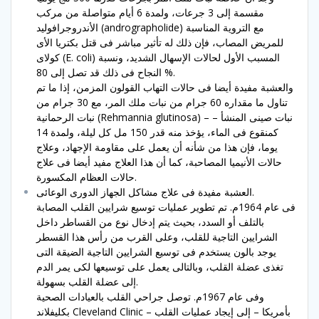
مقسمة إلى 3 جرعات، ولمدة 6 أيام متواصلة من مركب
الأندروجرافوليد (andrographolide) مع التروية المناسبة
للمريض المصاب، فإن ذلك له تأثير مباشر فى قتل بكتريا الأى
كولاى (E. coli) المسبب الأول لحالات الإسهال الشديد، ونسبة
النجاح فى ذلك قد تصل إلى 80 %.
والعشبة مفيدة أيضا فى حالات التهاب القولون المزمن، إذا ما تم
تناول ما مقداره 60 جرام من نبات ملك المر، مع 30 جرام من
نبات الرحمانية (Rehmannia glutinosa) – نبات صينى المنشأ –
كمنقوع فى الماء، يؤخذ منه قدر 150 مل كل ليلة، ولمدة 14
يوما، فإن هذا من شأنه أن يعمل على مقاومة الإجهاد، وعلاج
حالات الأنيميا المصاحبة، كما أن هذا العلاج مفيد أيضا فى علاج
حالات العظام المكسورة.
العشبة مفيدة فى علاج مشاكل الجهاز الدورى الوعائى.
فى عام 1964م. تم تطوير عمليات توسيع شرايين القلب المصابة
بالتلف أو السدد، بحيث يتم إدخال نوع من القساطر داخل
الشرايين التاجية للقلب، وعلى القرب من رأس هذا القسطر
يوجد بالون يستخدم فى توسيع الشرايين التاجية الضيقة التى
تغذى عضلة القلب، وبالتالى يعمل على توسيعها لكى يمر الدم
إلى عضلة القلب بسهولة.
وفى عام 1967م. توصل جراحي القلب بالعيادات الصحية
بكليفلاند Cleveland Clinic – بأمريكا – إلى إيجاد عمليات القلب