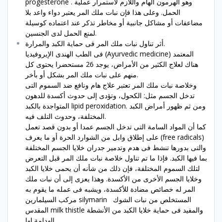
progesterone . وهو الهرمون الهام واللازم لاستمرار عملية
الحمل. وعلى هذا فإن نبات ملك المر يعتبر دواء واعد بلا
مضاعفات أو مشاكل جانبية أو مخاطر تذكر عند اعتماده كوسيلة
لمنع الحمل لدى الجنسين.
أثر تناول نبات ملك المر فى حماية الكبد والمرارة.
فى الطب الهندى الإيروفيديا (Ayurvedic medicine) المعتمد
هناك لعلاج الكثير من الأمراض، يوجد 26 مستحضرا يحتوى كل
منهم على نبات ملك المر بشكل أو بأخر.
وخلاصة نبات ملك المر تعتبر علاج هام ونافع ضد السموم التى
تدخل الجسم مثل: الكحول، وتؤدى إلى حدوث أكسدة للدهون
المتواجدة بالكبد lipid peroxidation. ومن ثم ظهور أمراض الكبد
المختلفة، وحدوث التلف فيه.
كما أن المواد السامة التى تدخل الجسم عمدا أو بدون قصد تعمل
على إطلاق وابل من الشوارد الحرة أو ما يعرف (free radicals)
والتى بدورها تنشط فى هدم وتدمير جدران خلايا الجسم المختلفة
بما فيها الكبد. فإذا ما تم تناول خلاصة نبات ملك المر قبل التعرض
لتلك السموم المختلفة، فإن ذلك من شأنه أن يحمى خلايا الكبد
وخلايا الجسم الأخرى من الأكسدة. وهذا يعزى إلى أن نبات ملك
المر له خصائص مضادة للأكسدة، ويشبه فى عمله ما يقوم به
مركب السيلمارين silymarin المستخلص من نبات الشوك
المقدس milk thistle والمفيد فى حماية خلايا الكبد من الأنشطة
الهدامة لها.