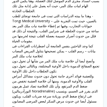
بسبب انسداد مجرى الدم الموصل لتلك العضلة، وهنا يكمن الدور
الهام لنبات ملك المر، حيث أنه يعمل على إذابة مثل تلك
الجلطات الحادثة.
وهذا ما بينته الدراسات التى تمت فى جامعة تونجاى للطب -
Tongi Medical University – بالصين، حيث تمت التجربة على
حيوانات التجارب، وفيها تم إعطاء خلاصة نبات ملك المر بعد
ساعة من حدوث الجلطة فى شرايين القلب، والنتيجة أن ذلك قد
قلل من حدوث أضرار جسيمة بعضلة القلب نتيجة لحرمنها من
مقومات الحياة.
كما وجد الباحثين بنفس الجامعة أن اضطرابات القراءات فى
بيانات – رسم القلب – يمكن تصحيحها بتناول المريض المصاب
لخلاصة نبات ملك المر.
وأتضح أيضا أن خلاصة نبات ملك المر من شأنها أن تحول دون
تجمع الصفائح الدموية داخل الأوعية المختلفة، وبالتالى تحول دون
تكون الجلطات داخل تلك الأوعية.
وللعشبة فوائد أخرى جامة تحول دون حدوث مشاكل أمراض
القلب والأوعية الدموية، ومنها أن خلاصة العشبة تخفض من
ضغط الدم المرتفع، وأن تلك الخلاصة تضاد عمل هرمون
(النورأدرينالين Noradrenaline) الذى يفرز فى الجسم، ويتسبب
فى ارتفاع ضغط الدم، وزيادة سرعة ضربات القلب، ويكون
مسئول أيضا عن حدوث مرض السكر لبعض المرضى المصابون
به.