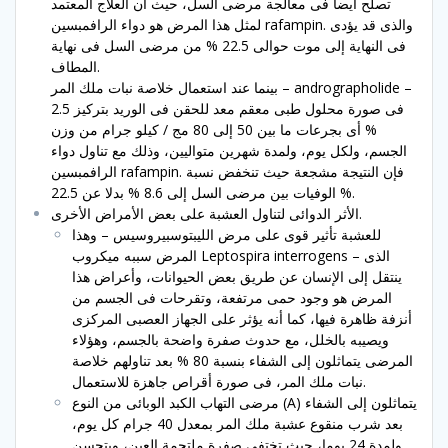
تصلح أيضا فى معالجة مرضى السل، حيث أن العلاج المعتمد
لمثل هذا المرض هو دواء الرافمبسين rafampin. والذى قد يؤدى
فى النهاية إلى موت حوالى 22.5 % من مرضى السل فى نهاية
المطاف.
بينما عند استعمال خلاصة نبات ملك المر – andrographolide –
فى صورة محلول طبى معقم معد للحقن فى الوريد بتركيز 2.5
% أى بجرعات ما بين 50 إلى 80 مج / كيلو جرام من وزن
الجسم، ولكل يوم، ولمدة شهرين متواليين، وذلك مع تناول دواء
الرافمبسين rafampin. فإن النتيجة مشجعة حيث تنخفض نسبة
الوفيات بين مرضى السل إلى 8.6 % بدلا عن 22.5 %.
الأثر الدوائى لتناول العشبة على بعض الأمراض الأخرى.
للعشبة تأثير قوى على مرض الليبتوسبيروسيس – وهذا
المرض سببه ميكروب Leptospira interrogens – الذى
ينتقل إلى الإنسان عن طريق بعض الحيوانات، وأعراض هذا
المرض هو وجود حمى مرتفعة، وتقرحات فى الجسم من
أنزفة ظاهرة فيها، كما أنه يؤثر على الجهاز العصبى المركزى
ويصيبه بالخلل، مع حدوث صفرة واضحة بالجسم، وهؤلاء
المرضى يتماثلون إلى الشفاء بنسبة 80 % بعد تناولهم خلاصة
نبات ملك المر، فى صورة أقراص جاهزة للاستعمال.
مرضى التهاب الكبد الوبائى من النوع (A) يتماثلون إلى الشفاء
بعد شرب منقوع عشبة ملك المر بمعدل 40 جرام كل يوم،
ولمدة 24 يوما، حيث تختفى صفرة ملتحمة العين، ويتحسن