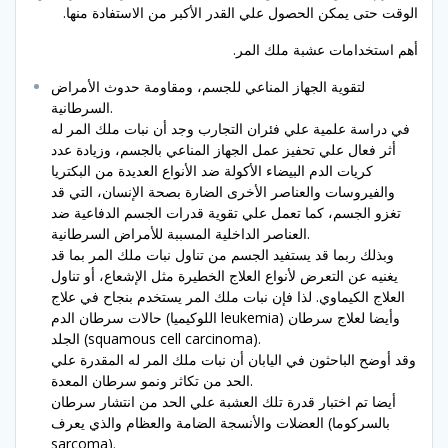
الوقت حتى يمكن الحصول علي القدر الأكبر من الاستفادة منها.
أهم استخدامات عشبة ملك المر.
لتقوية الجهاز المناعي للجسم، ومقاومة حدوث الأمراض
السرطانية.
في دراسة علمية علي فئران التجارب وجد أن نبات ملك المر له
أثر فعال علي تحفيز عمل الجهاز المناعي بالجسم، وزيادة عدد
كريات الدم البيضاء الأكولة ضد الأنواع العديدة من البكتريا
والفيروسات والعناصر الأخرى الضارة بصحة الإنسان، التي قد
تغزو الجسم، كما تعمل علي تقوية قدرات الجسم الدفاعية ضد
العناصر الداخلية المسببة للأمراض السرطانية.
وبذلك ربما قد يستفيد الجسم من تناول نبات ملك المر بما قد
يغنيه عن التعرض لأنواع العلاج الخطيرة مثل الإشعاع، أو تناول
العلاج الكيماوي. لذا فإن نبات ملك المر يستخدم بنجاح في علاج
حالات سرطان الدم (اللوكيميا leukemia) وأيضا لعلاج سرطان
الجلد (squamous cell carcinoma).
وقد أوضح الباحثون في اليابان أن نبات ملك المر له المقدرة علي
الحد من تكاثر ونمو سرطان المعدة.
أيضا تم اختبار قدرة تلك العشبة علي الحد من انتشار سرطان
العضلات والأنسجة الضامة والعظام والذي يعرف (بالسركوما
sarcoma).