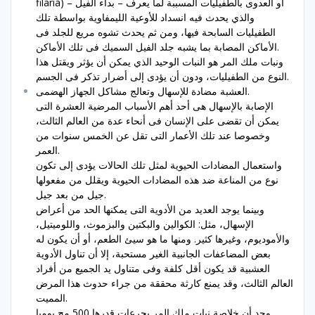
filaria) أو العدوى بالطفيليات المسببة لما يعرف – بداء الفيل –
والذي يحدث فيه انسداد للأوعية الليمفاوية بواسطة تلك
الطفيليات السابحة فيها، ومن ثم يحدث تشوه مريع للجلد فى
الأماكن المصابة بما يشبه جلد الفيل السميك فى تلك الأماكن.
ونبات ملك المر هو النبات الوحيد الذي يمكن أن يؤثر ويقتل هذا
النوع من الطفيليات، ودون أن يؤدى إلى أضرار تذكر فى الجسم.
العشبة مضادة للإسهال وتعالج مشاكل الجهاز الهضمى.
الإصابة بالإسهال هى أحد أهم الأسباب المرضية العشرة التى
يمكن أن تقضى على الإنسان فى أنحاء عدة من العالم الثالث،
وخصوصا عند تلك الأعمار التى تقل عن الخمس سنوات من
العمر.
واستعمال المضادات الحيوية لمثل تلك الحالات يؤدى إلى تكون
نوع من المناعة ضد هذه المضادات الحيوية ويقلل من مفعولها
جيل من بعد جيل.
وبينما يوجد العديد من الأدوية التى يمكنها الحد من أعراض
الإسهال، مثل: الكوالين والبكتين والبزموث، واللوميتيل،
والأموديوم، وغيرها كثير. ومنها ما هو سيئ الطعم، أو أن يكون له
بعض المضاعفات الجانبية الغير مستحبة، إلا أن تناول الأدوية
العشبية قد يكون أقل كلفة وفى متناول يد الجميع من أفراد
العالم الثالث، وقد يمنع كارثة محققة من جراء حدوث هذا المرض
المميت.
وجد أن خلاصة نبات ملك المر بجرعات قدرها 500 مج يوميا