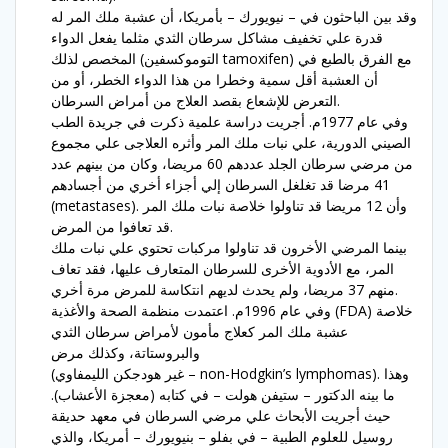
وقد بين الباحثون في – نيويورك – بأمريكا، أن عشبة ملك المر له
قدرة علي تخفيف مشاكل سرطان الثدي مثلما يفعل الدواء
المخصص لذلك (التوموكسفين tamoxifen) مع الفرق بالطبع في
أن العشبة أقل سمية وخطرا من هذا الدواء الخطر، أو من
التعرض للإشعاع بقصد العلاج من أمراض السرطان.
وفي عام 1977م. أجريت دراسة علمية ذكرت في جريدة الطب
الصيني الدورية، علي نبات ملك المر وأثره العلاجى علي مجموع
من مرضي سرطان الجلد عددهم 60 مريضا، وكان من بينهم عدد
41 مرضا قد تغلغل السرطان إلي أجزاء أخري من أجسادهم
(metastases). وأن 12 مريضا قد تناولوا خلاصة نبات ملك المر
قد تعافوا من المرض.
بينما المرضي الأخرون قد تناولوا مركبات تحتوي علي نبات ملك
المر، مع الأدوية الأخرى للسرطان المتعارف عليها، فقد تعاف
منهم 37 مريضا، ولم يحدث لديهم انتكاسة للمرض مرة أخري.
وفي عام 1996م. اعتمدت منظمة الصحة والأغذية (FDA) خلاصة
عشبة ملك المر كعلاج مأمون لأمراض سرطان الثدي
والبروستاتة، وكذلك مرض
(غير هودجكن الليمفاوي – non-Hodgkin’s lymphomas). وهذا
ما بينه الدكتور – ستيفن هولت – في كتابه (معجزة الأعشاب).
حيث أجريت الأبحاث علي مرضي السرطان في معهد حديقة
روسيل للعلوم الطبية – في بفلو – بنيويورك – أمريكا، والذي