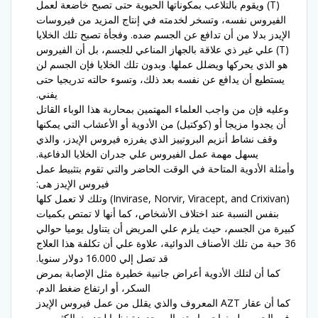
(T) ويقوم بالتلاعب بمكوناتها الحيوية حتى تصبح خاضعة لعمل
الفيروس نفسه، وتسخر لخدمته في إنتاج المزيد من فيروسات
الإيدز بدلا من أن تدافع عن الجسم ضده. وفجأة تصبح تلك الخلايا
(T) علي غير ذي علاقة بالجهاز المناعي للجسم، بل أن الفيروس
هو الذي يحركها ويضلل عملها. وبدون تلك الخلايا فإن الجسم لن
يستطيع أن يدافع عن نفسه بعد ذلك، وتسوء حالته تدريجيا حتى
يفني.
وعليه فإن من واجب العلماء المهتمين بمحاربة هذا الوباء القاتل
أن يجدوا مزيجا أو (كوكتيل) من الأدوية أو الأعشاب التي يمكنها
وقف نشاط أنزيم البروتييز الذي يفرزه فيروس الإيدز، والذي
يسهل مهمة عمل الفيروس علي جدران الخلايا الدفاعية.
وأمثلة الأدوية المتاحة في الوقت الحاضر والتي تقوم بتثبيط عمل
فيروس الإيدز هى:
(Invirase, Norvir, Viracept, and Crixivan) وتلك لا تعمل كلها
بنفس النسبة عند اختلاف الأشخاص، كما أنها لا تمتص بكميات
كبيرة من الجسم، حيث يلزم علي المريض أن يتناول يوميا حوالي
36 حبة من تلك الأصناف الدوائية، علاوة علي أن تكلفة هذا العلاج
قد تصل إلي 16.000 دولار سنويا.
كما أن لتلك الأدوية أعراض جانبية خطيرة مثل الإصابة بمرض
السكر، أو ارتفاع ضغط الدم.
كما أن عقار AZT المعروف والذي يقلل من عمل فيروس الإيدز
في الجسم، له نواحي استعمال محدودة نظرا لحدوث الكثير من