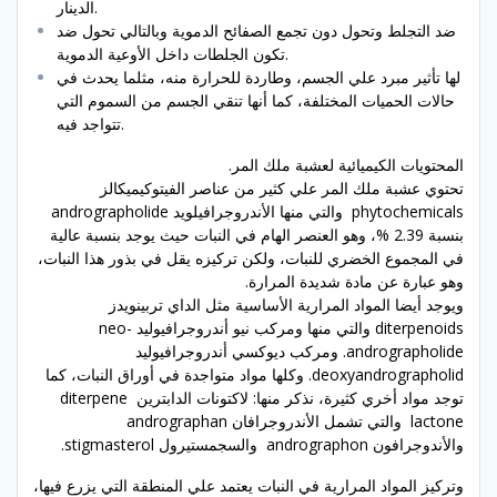
الدينار.
ضد التجلط وتحول دون تجمع الصفائح الدموية وبالتالي تحول ضد
تكون الجلطات داخل الأوعية الدموية.
لها تأثير مبرد علي الجسم، وطاردة للحرارة منه، مثلما يحدث في
حالات الحميات المختلفة، كما أنها تنقي الجسم من السموم التي
تتواجد فيه.
المحتويات الكيميائية لعشبة ملك المر.
تحتوي عشبة ملك المر علي كثير من عناصر الفيتوكيميكالز
phytochemicals والتي منها الأندروجرافيلويد andrographolide
بنسبة 2.39 %، وهو العنصر الهام في النبات حيث يوجد بنسبة عالية
في المجموع الخضري للنبات، ولكن تركيزه يقل في بذور هذا النبات،
وهو عبارة عن مادة شديدة المرارة.
ويوجد أيضا المواد المرارية الأساسية مثل الداي تربينويدز
diterpenoids والتي منها ومركب نيو أندروجرافيوليد neo-
andrographolide. ومركب ديوكسي أندروجرافيوليد
deoxyandrographolid. وكلها مواد متواجدة في أوراق النبات، كما
توجد مواد أخري كثيرة، نذكر منها: لاكتونات الدابترين diterpene
lactone والتي تشمل الأندروجرافان andrographan
والأندوجرافون andrographon والسجمستيرول stigmasterol.
وتركيز المواد المرارية في النبات يعتمد علي المنطقة التي يزرع فيها،