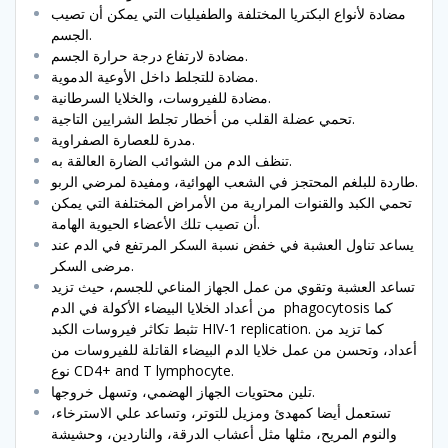
مضادة لأنواع البكتريا المختلفة والطفيليات التي يمكن أن تصيب
الجسم.
مضادة لارتفاع درجة حرارة الجسم.
مضادة للتجلط داخل الأوعية الدموية.
مضادة للفيروسات، والخلايا السرطانية.
تحمي عضلة القلب من أخطار تجلط الشرايين التاجية.
مدرة للعصارة الصفراوية.
تنظف الدم من الشوائب الضارة العالقة به.
طاردة للبلغم المحتجز في الشعب الهوائية، ومفيدة لمرضي الربو.
تحمي الكبد والقنوات المرارية من الأمراض المختلفة التي يمكن
أن تصيب تلك الأعضاء الحيوية الهامة.
يساعد تناول العشبة في خفض نسبة السكر المرتفع في الدم عند
مرضى السكر.
تساعد العشبة وتقوي من عمل الجهاز المناعي للجسم، حيث تزيد
من أعداد الخلايا البيضاء الأكولة في الدم phagocytosis كما
تثبط تكاثر فيروسات الكبد HIV-1 replication. كما تزيد من
أعداد، وتحسن من عمل خلايا الدم البيضاء القاتلة للفيروسات من
نوع CD4+ and T lymphocyte.
تلين محتويات الجهاز الهضمي، وتسهل خروجها.
تستعمل أيضا كمهدئ ومزيل للتوتر، وتساعد علي الاسترخاء،
والنوم المريح، مثلها مثل أعشاب الدرقة، والناردين، وحشيشة