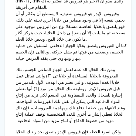
(HIV-1) , (HIV-2) والذي يبدو أن الأخير هو فيروس قد أستقر به
المقام في أفريقيا.
وفيروس الإيدز هو فيروس ضعيف، لا يستطيع أن يتكاثر أو أن
يحمي نفسه إلا في وجود مصادر من خلايا أخري تعينه علي ذلك،
فهو يلتصق بالخلايا الحاضنة مستغلا نوع من البروتين موجود علي
سطحه، ثم ما يلبث إلا أن ينفذ إلي داخل الخلايا، حيث يتركز أكثر
ما يكون في خلايا المخ، وبعض خلايا الجلد.
كما أن الفيروس يلتصق بخلايا الجهاز الدفاعي المسئول عن حماية
الجسم، ويضعف من قوتها ثم يشل حركته، وبالتالي فإن الجسم
ينهار ويتهاوى حتى يفقد المريض حياته.
ومن تلك الخلايا الداعمة لعمل الجهاز المناعي للجسم، تلك
المعروفة بالخلايا المساعدة أو خلايا تي (T) والتي تماثل عمل
خلايا الغدة التيموثية، والتي تعتبر هي الهدف الأول للتدمير من
قبل فيروس الإيدز. ووظيفة تلك الخلايا من نوع (T) أنها تعطي
إشارة للطحال والغدد الليمفاوية في الجسم لكي تزيد من إنتاج
المواد الدفاعية التي يمكن أن تقتل تلك الفيروسات المهاجمة،
وعند الانتهاء من خطة الدفاع تلك ومهاجمة الفيروسات، فإن تلك
الخلايا تعطي إشارات أخري للغدد المتخصصة لوقف عملية إنتاج
مزيد من خطوط الدفاع أو انتاج مزيد من المواد الدفاعية.
ولكن لسوء الحظ، فإن فيروس الإيدز يلتصق بجدار تلك الخلايا