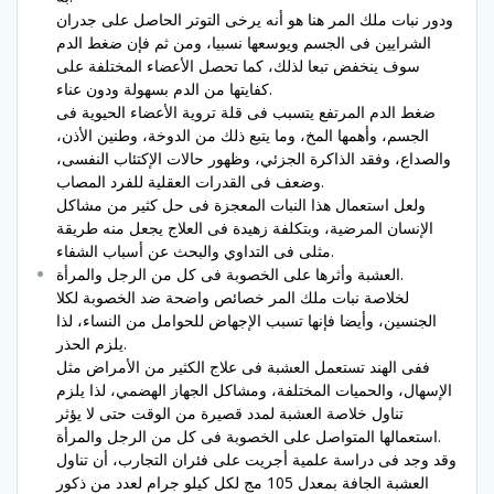
ودور نبات ملك المر هنا هو أنه يرخى التوتر الحاصل على جدران
الشرايين فى الجسم ويوسعها نسبيا، ومن ثم فإن ضغط الدم
سوف ينخفض تبعا لذلك، كما تحصل الأعضاء المختلفة على
كفايتها من الدم بسهولة ودون عناء.
ضغط الدم المرتفع يتسبب فى قلة تروية الأعضاء الحيوية فى
الجسم، وأهمها المخ، وما يتبع ذلك من الدوخة، وطنين الأذن،
والصداع، وفقد الذاكرة الجزئي، وظهور حالات الإكتئاب النفسى،
وضعف فى القدرات العقلية للفرد المصاب.
ولعل استعمال هذا النبات المعجزة فى حل كثير من مشاكل
الإنسان المرضية، وبتكلفة زهيدة فى العلاج يجعل منه طريقة
مثلى فى التداوي والبحث عن أسباب الشفاء.
العشبة وأثرها على الخصوبة فى كل من الرجل والمرأة.
لخلاصة نبات ملك المر خصائص واضحة ضد الخصوبة لكلا
الجنسين، وأيضا فإنها تسبب الإجهاض للحوامل من النساء، لذا
يلزم الحذر.
ففى الهند تستعمل العشبة فى علاج الكثير من الأمراض مثل
الإسهال، والحميات المختلفة، ومشاكل الجهاز الهضمي، لذا يلزم
تناول خلاصة العشبة لمدد قصيرة من الوقت حتى لا يؤثر
استعمالها المتواصل على الخصوبة فى كل من الرجل والمرأة.
وقد وجد فى دراسة علمية أجريت على فئران التجارب، أن تناول
العشبة الجافة بمعدل 105 مج لكل كيلو جرام لعدد من ذكور