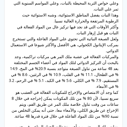
وعلي خواص التربة المحيطة بالنبات، وعلي المواسم السنوية التي
تمر علي النبات.
وهذا النبات يفضل المناطق الاستوائية، وشبه الاستوائية حيث
الرطوبة المرتفعة والحرارة العالية نسبيا.
وأكثر الأوقات التي قد نجد فيها تركيز عال من المواد الفعالة في
النبات هو قبل إزهار النبات.
ولعل الصبغة النباتية التي تحتوي علي المواد الفاعلة والتي تستخرج
بمركب الإيثانول الكحولي، هي الأفضل والأكثر شيوعا في الاستعمال
الدوائي.
والمركبات الفعالة في عشبة ملك المر هي مركبات تراكمية، وجد
بالبحث أن التركيز الدوائي لتلك المواد في أعضاء الجسم المختلفة
بعد 48 ساعة من تناول الصبغة متواجد بنسبة 20.9% في المخ، 14.9
% في الطحال، 11.1 % في القلب، 10.9 % في الرئتين، 8.6 % في
المستقيم، 7.9 % في الكلي، 5.6 % في الكبد، 5.1 % في الرحم، 3.2
% في الأمعاء.
كما وجد أن الامتصاص والإخراج للمكونات الفعالة في العشب هو
سريع نسبيا، لأن 80 % من تلك المكونات يمكن إخراجه في خلال 8
ساعات من وقت تناول خلاصة ملك المر عن طريق الفم، ويتم
الإخراج عن طريق الكلي، والأمعاء معا، حتى أنه يمكن التخلص من
نسبة 90% من تلك المواد الفاعلة في خلال فترة قدرها 48 ساعة.
ونبات ملك المر يعتبر من أهم منشطات الجهاز المناعي في جسم