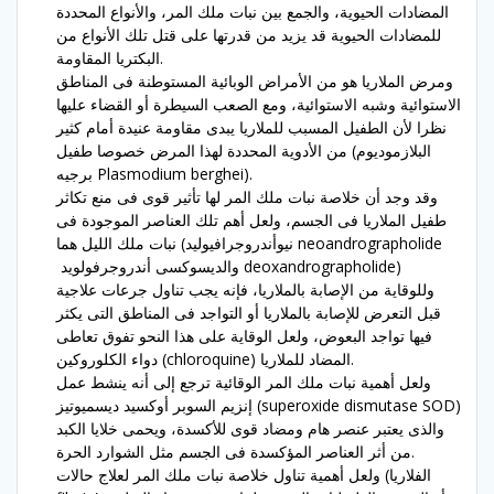
المضادات الحيوية، والجمع بين نبات ملك المر، والأنواع المحددة
للمضادات الحيوية قد يزيد من قدرتها على قتل تلك الأنواع من
البكتريا المقاومة.
ومرض الملاريا هو من الأمراض الوبائية المستوطنة فى المناطق
الاستوائية وشبه الاستوائية، ومع الصعب السيطرة أو القضاء عليها
نظرا لأن الطفيل المسبب للملاريا يبدى مقاومة عنيدة أمام كثير
من الأدوية المحددة لهذا المرض خصوصا طفيل (البلازموديوم
برجيه Plasmodium berghei).
وقد وجد أن خلاصة نبات ملك المر لها تأثير قوى فى منع تكاثر
طفيل الملاريا فى الجسم، ولعل أهم تلك العناصر الموجودة فى
نبات ملك الليل هما (نيوأندروجرافيوليد neoandrographolide
والديسوكسى أندروجرفولويد deoxandrographolide)
وللوقاية من الإصابة بالملاريا، فإنه يجب تناول جرعات علاجية
قبل التعرض للإصابة بالملاريا أو التواجد فى المناطق التى يكثر
فيها تواجد البعوض، ولعل الوقاية على هذا النحو تفوق تعاطى
دواء الكلوروكين (chloroquine) المضاد للملاريا.
ولعل أهمية نبات ملك المر الوقائية ترجع إلى أنه ينشط عمل
إنزيم السوبر أوكسيد ديسميوتيز (superoxide dismutase SOD)
والذى يعتبر عنصر هام ومضاد قوى للأكسدة، ويحمى خلايا الكبد
من أثر العناصر المؤكسدة فى الجسم مثل الشوارد الحرة.
ولعل أهمية تناول خلاصة نبات ملك المر لعلاج حالات (الفلاريا