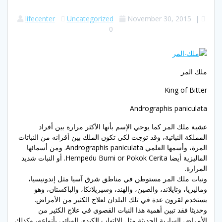
lifecenter
Uncategorized
November 30, 2015
|
0
ملك المر
King of Bitter
Andrographis paniculata
عشبة ملك المر كما يوحي الإسم بأنها الأكثر مرارة بين أفراد
المملكة النباتية، وقد توجت لكي تكون الملك بين أقرانه من النباتات
المرة، وأسمها العلمي Andrographis paniculata. ومن أسمائها
الماليزية أيضا Hempedu Bumi or Pokok Cerita. أو النبات شديد
المرارة.
ونبات ملك المر مستوطن في مناطق شرق آسيا مثل إندونيسيا،
وماليزيا، وتايلاند، والصين، والهند، وسيريلانكا، والباكستان، وهو
يستخدم لقرون عدة في تلك البلدان لعلاج الكثير من الأمراض.
وحديثا فقد تبين أهمية هذا النبات القصوي في علاج الكثير من
الأمراض السارية الحديثة مثل الالتهاب الكبدي الوبائي بأنواعه، وكذلك