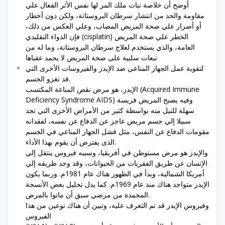
أوضح أن خلاصة نبات ملك المر لها نفس الأثر الفعال علي
مقاومة والحد من انتشار سرطان البروستاتة، ولكن دون أخطار
أو أضرار علي صحة المريض المصاب، وعلي العكس من ذلك،
فإن الدواء التقليدي (cisplatin) الخطر علي صحة المريض
العامة، والذي يستخدم لعلاج سرطان البروستاتة، وما له من
تبعات سلبية على صحة المريض لا يحمد عقباها
لتقوية عمل الجهاز المناعي ضد الإيدز والفيروسات الأخرى التي
قد تغزو الجسم.
الإيدز، هو مرض نقص المناعة المكتسب (Acquired Immune
Deficiency Syndrome AIDS) وفيه يصبح المريض فريسة
سهلة للنيل منه بواسطة كثير من الأمراض الأخرى التي تجد
سبيلا إلي جسم مريض عاجز عن الدفاع عن نفسه، لفقدانه
مقومات الدفاع عن النفس، مثل فشل الجهاز المناعي في الجسم
الذى يفترض أن يقوم بهذا الأداء.
والإيدز هو مرض مستوطن في أفريقيا، وسببه فيروس ينتقل إلي
الإنسان عن طريق الفقريات من الحيوانات، وقد وجد طريقه إلي
أمريكا الشمالية، وبدأ في الظهور هناك عام 1981م. وربما يكون
الإيدز متواجد هناك منذ عام 1969م. كما يدل تحليل بعض الأنسجة
المجمدة من مرضي سبق أن ماتوا بالمرض.
وفيروس الإيدز قد تم التعرف عليه، وتبين أن هناك نوعين من هذا
الفيروس