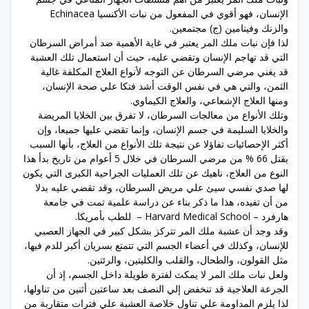
الإنسان، فهو أقوي في المفعول من نبات الأكنسيا Echinacea
والزنك وفيتامين (ج) مجتمعين.
لذا فإن نبات ملك المر يعتبر في غاية الأهمية ضد أمراض السرطان
التي قد تهاجم الإنسان وتقضي عليه، حيث أن استعمال تلك العشبة
قد يغني مرضي السرطان عن التوجه لأنواع العلاج المكلفة غالية
الثمن، والتي هي في نفس الوقت أشد فتكا علي صحة الإنسان،
ومنها العلاج الإشعاعي، والعلاج الكيماوي.
وتلك الأنواع من معالجات السرطان، لا تفرق بين الخلايا المريضة
والخلايا السليمة في جسم الإنسان، وإنما تقضي عليها جميعا، وإن
أكثر الإحصائيات تفاؤلا عن نتيجة تلك الأنواع من العلاج، بأنها السبب
بقتل 66 % من مرضي السرطان في خلال 5 أعوام من تاريخ بدأ هذا
النوع من العلاج، ناهيك عن تلك العمليات الجراحية الكبرى التي يكون
لها صدي نفسي سيئ علي مريض السرطان، وقد تقضي عليه بدلا
من أن تفيده، هذا ما ذكر بناء عن دراسة علمية تمت في جامعة
هارفرد – Harvard Medical School – للطب بأمريكا.
وقد وجد أن عشبة ملك المر تتركز بشكل كبير في الجهاز العصبي
للإنسان، وكذلك في أعضاء الجسم التي تتمتع بسريان أكبر للدم فيها،
مثل القولون، والطحال، والقلب والكليتين، والرئتين.
ولعل نبات ملك المر لا يمكث لفترة طويلة داخل الجسم، إذ أن
الجرعة العلاجية قد تنخفض إلي النصف بعد ساعتين أثنين من تناولها،
لذا يلزم المداومة علي تناول خلاصة العشبة علي فترات متقاربة من