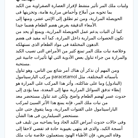
ولنبات ملك المر تأثير منشط لإفراز العصارة الصفراوية من الكبد
بما تحويه من أملاح وأحماض مرارية هامة، وتخزينها فى
الحويصلة المرارية، ومن ثم تطلق إلى الإثني عشر، ومنها إلى
الأمعاء الدقيقة بغرض هضم الطعام هضما جيدا.
كما أن النبات يدعم عمل الحويصلة المرارية، ويمنع أو يحد من
تكون الحصوات المرارية داخل المرارة، كما أنه مفيد فى هضم
الدهون المختلفة فى مواد الطعام الذى نستهلكه.
وخلاصة نبات ملك المر تمنع كثير من الأمراض التى تصيب الكبد
والمرارة من جراء تناول بعض الأدوية التى لها تأثيرات جانبية غير
مستحبة.
ومن المهم أن نذكر أن هناك أمر شائع بين الناس، وهو تناول
مركب البارسيتامول paracetamol بأسمائه المختلفة، مثل
(البنادول) وما على شاكلته، وأثر هذا المركب على المرارة هو
إبطاء تدفق السوائل المرارية منها إلى المعدة، مما يؤدى إلى
حدوث عسر لهضم الطعام واضح. ولكن عند تناول مستحضر معد
من نبات ملك المر، فإنه يمنع هذا الأثر السيئ لمركب
الباراسيتامول على القنوات المرارية، وبما يتفوق حتى على
مستحضر السيلمارين فى هذا الشأن.
وفى حالات حدوث أمراض الكبد الحاد وما يصاحبه من تليف فى
أنسجة الكبد، والذى قد ينتهى بغيبوبة حادة قد تفضي لاحقا إلى
وفاة المريض، فإن الأطباء الهنود يستعملون خلاصة نبات ملك