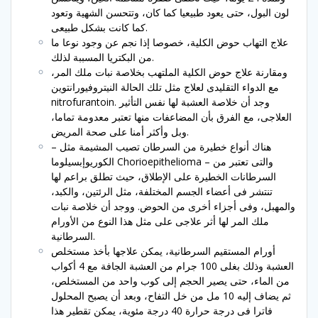
لون البول، حتى يعود طبيعيا كما كان، وتتحسن الشهية وتعود
كما كانت بشكل طبيعى.
علاج التهاب حوض الكلية، خصوصا إذا نجم عن وجود نوعا ما
من البكتريا المسببة لذلك.
ومقارنة علاج حوض الكلية الملتهب بخلاصة نبات ملك المر،
مع الدواء التقليدى لعلاج مثل تلك الحالة النيتروفيورانتوين
nitrofurantoin. وجد أن خلاصة العشبة لها نفس التأثير
العلاجى، مع الفرق بأن المضاعفات منها تعتبر معدومة تماما،
وبل وأكثر أمنا على صحة المريض.
هناك أنواع خطيرة من السرطان تصيب المشيمة مثل –
الكوريوإبسيلوما Chorioepithelioma – والتى تعتبر من
السرطانات الخطيرة على الإطلاق، حيث تطلق براعم لها
تنتشر فى أعضاء الجسم المختلفة، مثل الرئتين، والكبد،
والمهبل، وفى أجزاء أخرى من الحوض. ووجد أن خلاصة نبات
ملك المر لها أثر علاجى على مثل هذا النوع من الأورام
السرطانية.
أورام المستقيم السرطانية، يمكن علاجها بأخذ مستخلص
العشبة وذلك بغلى 100 جرام من العشبة الجافة مع 4 أكواب
من الماء، حتى يصير الحجم إلى كوب واحد من المستخلص،
ثم يضاف إليه 10 مل من خل التفاح، وبعد أن يصبح المحلول
فاترا فى درجة حرارة 40 درجة مئوية، يمكن تقطير هذا