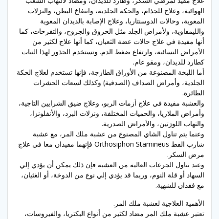
علاج مفيد لمرضي السكر، وطارد للديدان، ومضاد لالتهاب الشعب
الهوائية، وعلاج للجذام، والحكة الجلدية، وانتفاخ البطن، والنزلات
المعوية، وحالات الدوسنتاريا، وعلاج الإصابة بالديدان المعوية
والليمفاوية، ولأمراض الجلد مثل الحروق والجروح، والتقرحات، كما
أنها مفيدة في علاج حالات عضة الثعبان، كما أنها علاج لكثير من
الأمراض النسائية، وارتفاع ضغط الدم. وتستخدم الجذور لهذا النبات
كطارد للديدان، ومقو عام.
أما اللبخة المصنوعة من الأوراق الطازجة، فإنها تستخدم لعلاج الحكة
الجلدية، وأمراض الصداف (الصدفية) وكذلك لسعات الحشرات
الطائرة.
والعشبة مفيدة في علاج أزمات الربو، وعلاج ضيق الشرايين التاجية،
وأمراض الملاريا، والحميات المختلفة، ونزلات البرد، والأنفلونزا،
والتهاب اللوزتين، والأمراض الصدرية.
وعنما يتم تناول الشاي المصنوع من عشبة ملك المر، مع عشبة
شارب القط Orthosiphon Stamineus فإنهما مفيدان معا في علاج
مرض السكر.
وعند تناول الجرعات العالية من العشبة فإن ذلك يمكن أن يؤدي إلي
السهاد أو قلة النوم، وربما قد يؤدي إلي نوع من الدوخة، أو الغثيان،
مع فقدان للشهية.
الأهمية العلاجية لعشبة ملك المر.
تعتبر عشبة ملك المر مضاد لكثير من أنواع البكتريا، والفيروسات،