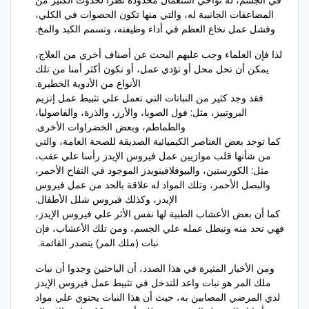
المضاعفات الجانبية له، والتي منها تكون الحصوات في الكلي،
وفشل عمل نخاع العظم في أداء وظيفته، وتسمم الكبد والمخ.
لذا فإن العلماء وجب عليهم البحث عن أصناف أخري من العلاج،
يمكن أن تحل محل أو تؤدي عمل، أو تكون أكثر أمنا من تلك
الأنواع من الأدوية الخطيرة.
فقد وجد كثير من النباتات التي تعمل علي تثبيط عمل إنزيم
البروتييز، مثل: فول الصويا، والأرز، والذرة، والفاصوليا،
والطماطم، وبعض الخضراوات الأخرى.
كما توجد بعض العناصر الكيميائية الصديقة للصحة العامة، والتي
من شأنها قلب موازيين عمل فيروس الإيدز رأسا علي عقب،
مثل: الكورستين، والبيوفلافينويدز الموجود في التفاح الأحمر،
والبصل الأحمر، وتلك المواد له علاقة بالحد من عمل فيروس
الإيدز، وكذلك فيروس شلل الأطفال.
كما أن بعض الأعشاب الطبية لها نفس الأثر علي فيروس الإيدز،
فهي تحد منه وتبطل عمله علي الجسم، ومن تلك الأعشاب، فإن
نبات (ملك المر) يتصدر القائمة.
ومن الأخبار المثيرة في هذا الصدد، أن الباحثين وجدوا أن نبات
ملك المر هو نبات واعد للتدخل في تثبيط عمل فيروس الإيدز
لدي المرضي المصابين به، حيث أن هذا النبات يحتوي علي مواد