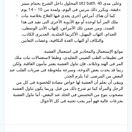
المحلول داخل الشرج بحمام سيتز sitz bath. وعلى مدى 40
دقيقة، ويكرر ذلك مرتين فى اليوم، ولمدة من 10 – 14 يوم.
كما أن هناك أمراض أخرى يجدى فيها العلاج بخلاصة نبات
ملك المر أما لوحده أو مع الأدوية الأخرى التى تفيد فى هذا
الصدد، ومن ضمن تلك الأمراض، إلتهاب الأذن الوسطى،
الجذام، التهاب المهبل، الأكزيما الجلدية، الجديرى الكاذب،
والنكاف أو التهاب الغدة النكافية، وعضات الثعابين.
موانع الإستعمال والمحاذير فى استعمال العشبة.
فى تطبيقات الطب الصينى التقليدى، وطبقا لاستعمالات نبات ملك
المر فى الهند وتايلاند، فإن تناول العشبة يعتبر مأمون العاقبة. ولكن
ربما قد يحدث بعض الدوخة، وسرعة ملحوظة فى ضربات القلب عند
البعض من المرضى. لذا يلزم الحذر.
ويبقى أن نعلم أن العشبة لها خواص مضادة للخصوبة فى كل من
الرجل والمرأة كما تم شرح ذلك من قبل. وربما يكون تناول العشبة
مصحوب بنوع من التحسس فى الجلد عند البعض، أما تناول العشبة
بجرعات عالية فهو أمر يجب تجنبه فى كل الأحوال.
Post