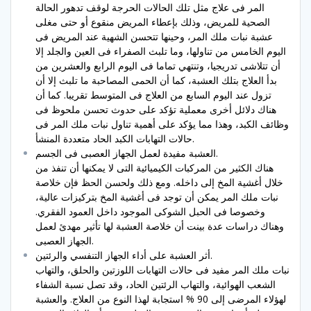
المر فى علاج مثل تلك الحالات الحرجة لوقف تدهور الحالة
الصحية للمريض، وذلك بإعطاء المريض منقوع أو حتى مغلى
عشبة نبات ملك المر، وحينها تتحسن الشهية عند المريض فى
اليوم الخامس من تناولها، وما تلبث الصفراء فى العين والجلد إلا
أن تتلاشى تدريجيا، وتنتهي تماما فى اليوم الرابع والعشرين من
بدأ العلاج بتلك العشبة، كما أن الحمى المصاحبة ما تلبث إلا أن
تزول عند اليوم السابع من العلاج فى المتوسط تقريبا. كما أن
هناك دلائل أخرى معملية تؤكد على حدوث تحسن ملحوظ فى
وظائف الكبد، وهذا مما يؤكد على أهمية تناول نبات ملك المر فى
حالات التهابات الكبد الحاد متعددة المنشأ.
العشبة مفيدة لعمل الجهاز العصبى فى الجسم.
هناك الكثير من المركبات الكيميائية التى لا يمكنها أن تنفذ من
خلال أغشية المخ إلى داخله. ومع ذلك ولحسن الحظ فإن خلاصة
نبات ملك المر يمكن أن توجد فى أغشية المخ بتركيزات عالية،
وخصوصا فى الحبل الشوكى الموجود داخل العمود الفقري.
وهناك دراسات عدة بينت أن خلاصة العشبة لها تأثير مهدئ لعمل
الجهاز العصبى.
أثر العشبة على أداء الجهاز التنفسي والرئتين.
نبات ملك المر مفيد فى حالات التهابات اللوزتين والحلق، والتهاب
الشعب الهوائية، والتهاب الرئتين الحاد، وقد تصل نسبة الشفاء
لهؤلاء المرضى إلى 90 % استجابة لهذا النوع من العلاج. والعشبة