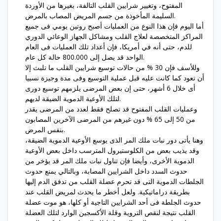
المفتوح، وتغيير شرايين القلب التالفة، بغيرها من الأوردة
السليمة المأخوذة من جسم المريض المصاب بالمرض.
أما اليوم فإن هذا النوع من العمليات أصبح روتين يومي فى جميع
المراكز المتخصصة لعلاج القلب ومشاكل الجهاز الوعائي الدوري
للدم، حتى أنه في أمريكا، فإن أعداد تلك العمليات فى العام
الواحد قد يصل إلى 800.000 حالة كل عام.
وللأسف فإن 30 % من حالات توسيع شرايين القلب ما تلبث إلا
أن تعود كما كانت عليه قبل عملية التوسيع وفى مدة وجيزة نسبيا
أى خلال 6 أشهر، حتى إن بعض المرضى يلزمهم توسيع دورى
لتلك الأوعية الدموية الضيقة لديهم.
وعمليات القلب المفتوح قد تصلح فقط لعدد من المرضى يقدر
من 50 إلى 65 % دون غيرهم من المرضى الآخرين المصابون
بنفس المرض.
وهنا يأتى دور نبات ملك المر الذى يوسع الأوعية الدموية الضيقة،
وقد يذيب بعض من الكلوستيرول المترسب داخل بعض الأوعية
الدموية الأخرى، وأيضا فإن تناول نبات ملك المر قد يؤخر من
حدوث السدد داخل الشرايين المصابة، وبالتالي يمنع حدوث
الجلطات الدموية التى قد تحرم عضلة القلب من تدفق الدم إليها
بطريقة دراماتيكية. ولعل أخطر ما يحدث لمريض القلب عند
حدوث الجلطة فى أحد الشرايين التاجية أو كلها، هو موت عضلة
القلب نتيجة لنقص التروية وقلة الأكسجين الوارد لتلك العضلة