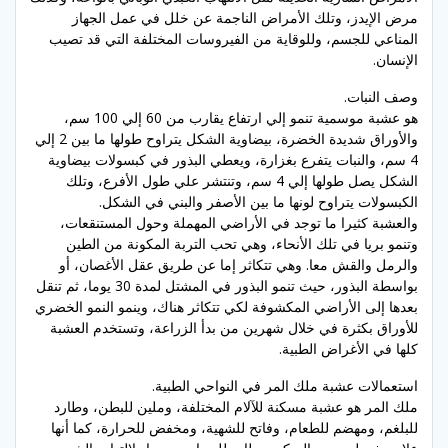
مرض الإيدز، وتلك الأمراض الناجمة عن خلل في عمل الجهاز
المناعي للجسم، وللوقاية من الفيروسات المختلفة التي قد تصيب
الإنسان.
وصف النبات.
هو عشبة موسمية تنمو إلي ارتفاع يقارب من 60 إلي 100 سم،
والأوراق شديدة الخضرة، بيضاوية الشكل يتراوح طولها ما بين 2 إلي
4 سم، والنبات يتفرع بغزارة، ويعطي البذور في كبسولات بيضاوية
الشكل يصل طولها إلي 4 سم، وتنتشر علي طول الأفرع، وتلك
الكبسولات يتراوح لونها ما بين الأصفر والبني في الشكل.
والعشبة كثيرا ما توجد في الأراضي المهملة وحول المستنقعات،
وتنمو بريا في تلك الأنحاء، وهي تحب التربة المكونة من الطين
والرمل والقش معا. وهي تتكاثر إما عن طريق عقل الأغصان، أو
بواسطة البذور، حيث تنمو البذور في المشتل لمدة 30 يوما، ثم تنقل
بعدها إلى الأراضي المكشوفة لكي تتكاثر هناك، وينمو النمو الخضري
للأوراق بكثرة في خلال شهرين من بدأ الزراعة، وتستخدم العشبة
كلها في الأغراض الطبية.
استعمالات عشبة ملك المر في النواحي الطبية.
ملك المر هو عشبة مسكنة للآلام المختلفة، وملين للبطن، وطارد
للبلغم، ومهضم للطعام، وفاتح للشهية، ومخفض للحرارة، كما أنها