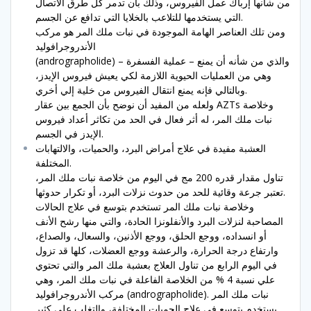
من شأنها إرباك عمل الفيروس، وذلك بأن تدمر كل طرق الاتصال
التي يستخدمها للتلاعب بالخلايا التي تدافع عن الجسم.
ومن تلك العناصر الهامة الموجودة في نبات ملك المر هو مركب
الأندروجرافوليد
(andrographolide) والذي من شأنه أن يمنع – عملية الفسفرة –
وهي من العمليات الحيوية اللازمة لكي يعيش فيروس الإيدز،
وبالتالي فإنه يمنع انتقال الفيروس من خلية إلي أخري.
ولعله من المفيد أن نوضح بأن الجمع بين عقار AZTs وخلاصة
نبات ملك المر، له أثر فعال في الحد من تكاثر أعداد فيروس
الإيدز في الجسم.
العشبة مفيدة في علاج أمراض البرد، والحميات، والالتهابات
المختلفة.
تناول مقدار قدره 200 مج في اليوم من خلاصة نبات ملك المر،
تعتبر جرعة وقائية للحد من حدوث نزلات البرد، أو تكرار حدوثها.
وخلاصة نبات ملك المر تستخدم بتوسع في علاج الحالات
المصاحبة لنزلات البرد والأنفلونزا الحادة، والتي منها رشح الأنف
أو انسداده، ووجع الحلق، ووجع الأذنين، والسعال، والصداع،
وارتفاع درجة الحرارة، والرعشة ووجع العضلات، كلها قد تزول
في اليوم الرابع من تناول العلاج بعشبة ملك المر والتي تحتوي
علي نسبة 4 % من الخلاصة الفاعلة في نبات ملك المر، وهي
نبات ملك المر
مركب الأندروجرافوليد (andrographolide).
يستخدم بتوسع في علاج الحميات المختلفة، والتغلب علي كثير