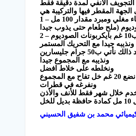
التجويف الأنفي لمدة دقيقة فقط
ماء مغلي ومبرد مقدار 100 مل
لصوديوم
ونذيبه جيدا مع التحريك المستمر
لك نأتي ب50 جرام جليسارين
ونذيبه مع المجموع جيدا
ونخلطه على خلاط افضل
 خل تفاح مع المجموع
ونفرغه في قطرات
دم خلال شهر فقط للأنف والأذن
لخل
لكيميائي محمد بن شفيق الحسيني