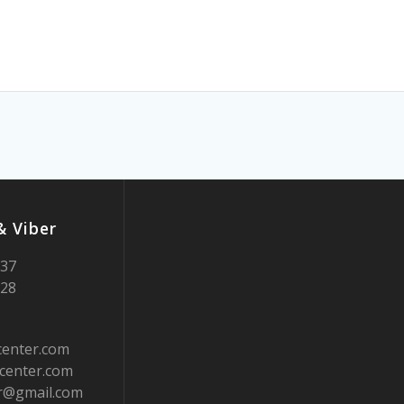
 Viber
937
728
center.com
center.com
er@gmail.com