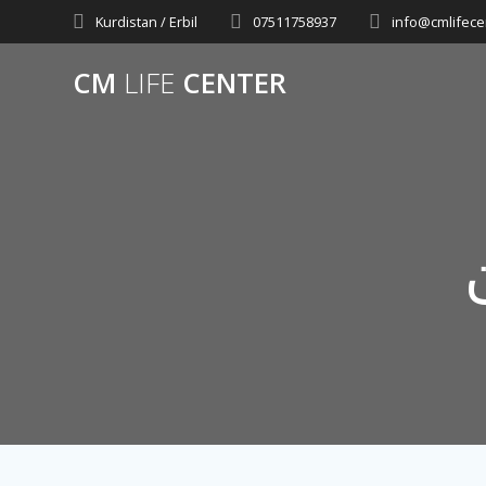
Skip
Kurdistan / Erbil
07511758937
info@cmlifece
to
content
CM
LIFE
CENTER