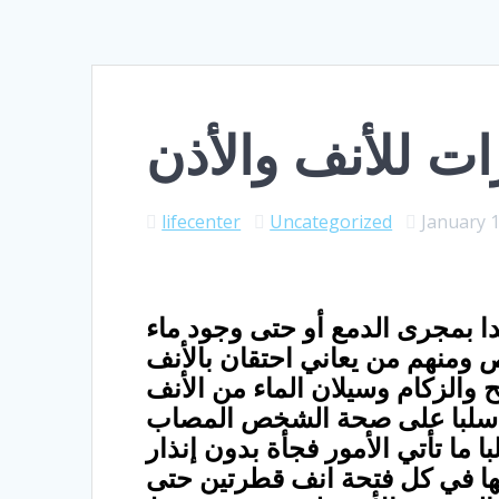
ت للأنف والأذن
lifecenter
Uncategorized
January 1
دا بمجرى الدمع أو حتى وجود ماء
ص ومنهم من يعاني احتقان بالأنف
الزكام وسيلان الماء من الأنف
ثر سلبا على صحة الشخص المصاب
با ما تأتي الأمور فجأة بدون إنذار
صنيع الدوائي قطرات لا تتجاوز ال10 مل يقطر فيها في كل فتحة انف قطرتين حتى