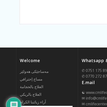
Welcome
Whatsapp &
✆ 0751 175 8
مەساجێکی هەولێر
✆ 0770 272 8
مساج إحترافي
E.mail
العلاج بالحجامة
☯ www.cmlife
العلاج بالريكي
✉ info@cmlife
آراء زبائننا الكرام
✉ cmlifecent