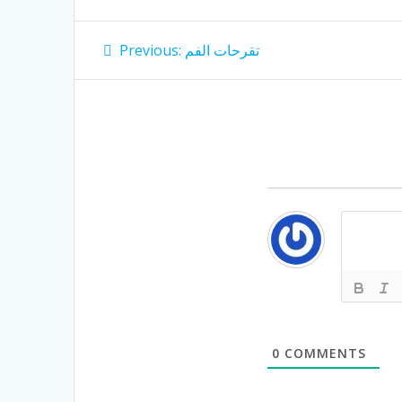
Post
Previous
تقرحات الفم
Previous:
post:
navigation
0
COMMENTS