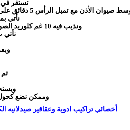
تستقر في 
1 – نأتي ب
ونذيب فيه 10 غم كلوريد الصوديوم (ملح طعام حتى يذوب جيدا
2 – نأتي ب10 غم بايكربونات ا
وبعد ذا
ثم نضع 20 غم
ويستخ
وممكن نضع كحول 10 مل كمادة حافظة بديل ل
أخصائي تراكيب ادوية وعقاقير صيدلانيه ا