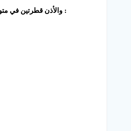
والأذن قطرتين في متوسط صيوان الأذن مع تميل الرأس 5 دقائق على الجهة المقطر فيها والتركيبة هي :