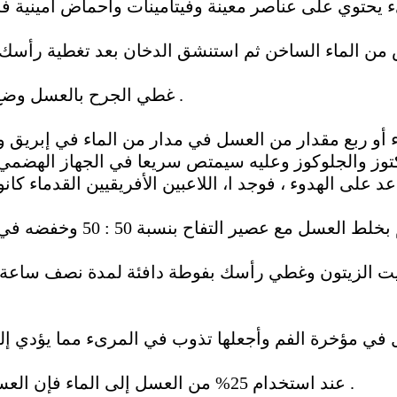
غطي الجرح بالعسل وضع ضمادة ستكون عامل التئام جيد للجرح .
أو ربع مقدار من العسل في مدار من الماء في إبريق 
توز والجلوكوز وعليه سيمتص سريعا في الجهاز الهضمي ،
يت الزيتون وغطي رأسك بفوطة دافئة لمدة نصف ساع
عند استخدام 25% من العسل إلى الماء فإن العسل المذاب في الماء يكون مهدىء فعال .