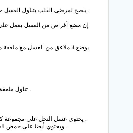
ينصح لمرضى القلب بتناول العسل حيث يحتوي على سكر الفكتوز وسكر الجلوكوز الطبيعي بدلا من السكر الأبيض أو سكر السكروزا .
يوضع 4 ملاعق من العسل مع ملعق
تناول ملعقة من العسل في نصف كوب من الماء الدافىء كجرعة واحدة وعند الضرورة كرره لمدة 20 دقيقة .
يحتوي عسل النحل على مجموعة كبيرة من الفيتامينات التي تحتاج إليها الحامل ونقص الفيتامينات بالجسم يؤدي إلى أمراض خطيرة .
ويحتوي أيضا على حمض الفوليك ( ب2 ) الذي يساعد على تكوين ونضج كرات الدم الحمراء ونقصه يؤدي إلى الأنيميا الخبيثة .