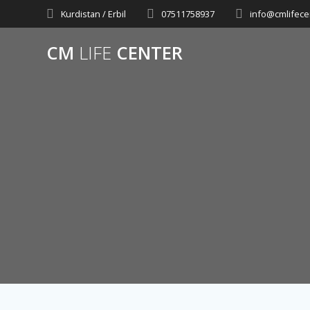
Skip
Kurdistan / Erbil
07511758937
info@cmlifece
to
content
CM
LIFE
CENTER