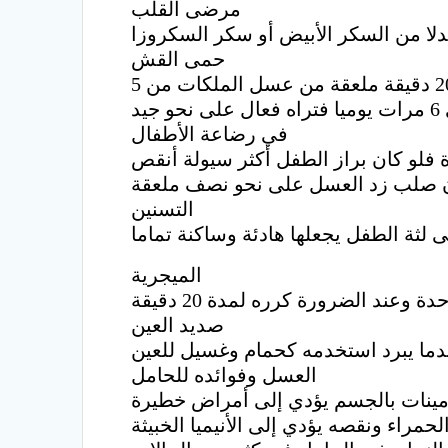
مرضى القلب
حمى القش
إن مضغ أقراص من العسل يعمل على تنشيط الجهاز المناعي ففي أثناء الموسم أمضغ لمدة 20 دقيقة ملعقة من عسل الملكات من 5
في رضاعة الأطفال
دة فلو كان براز الطفل أكثر سيولة أنقص
التسنين
الميجرية
صديد العين
العسل وفوائده للحامل