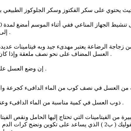
إلى 6 مرات يوميا فتراه فعال على نحو جيد .
ة من زجاجة الرضاعة يعتبر مهدىء جيد وبه فيتامينات عدي
العسل المضاف على نحو نصف ملعقة وإذا كان صلب زد العسل على نحو نصف ملعقة .
إن وضع العسل على لثة الطفل يجعلها هادئة وساكنة تماما .
ذوب العسل في كمية مناسبة من الماء الدافىء وعندما يبرد استخدمه كحمام وغسيل للعين .