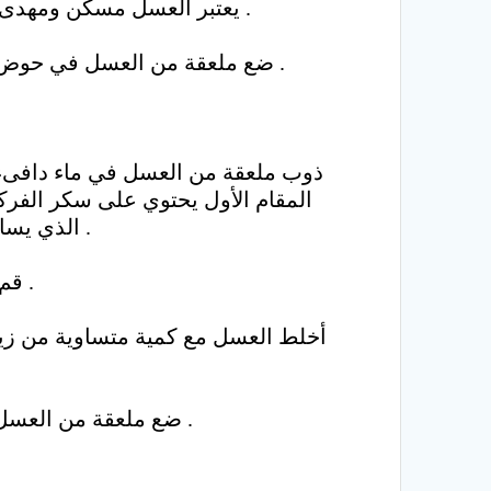
يعتبر العسل مسكن ومهدىء يحتوي على عناصر معينة وفيتامينات وأحماض أمينية فحاول أن تستبدل السكر الأبيض بالعسل .
ضع ملعقة من العسل في حوض من الماء الساخن ثم استنشق الدخان بعد تغطية رأسك بفوطة بأول الحوض ستجدها فعالة جدا .
ذوب ملعقة من العسل في ماء دافىء 
المقام الأول يحتوي على سكر الفرك
الذي يساعد على الهدوء ، فوجد ا، اللاعبين الأفريقيين القدماء كانوا يتناولون العسل قبل المباريات وبعدها .
قم بخلط العسل مع عصير التفاح بنسبة 50 : 50 وخفضه في ماء فإن هذا يساعد على سهولة الهضم .
أخلط العسل مع كمية متساوية من ز
ضع ملعقة من العسل في مؤخرة الفم وأجعلها تذوب في المرىء مما يؤدي إلى شفاء الأنسجة المصابة (( بإذن الله )) .