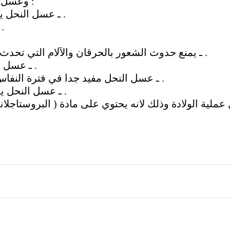
وعسل النحل يفيد الحامل في كثير من الحالات :
ـ عسل النحل يمد الحامل بالأملاح المعدنية أثناء الحمل .
ـ يساعد على تخفيف القيء عند ال
ـ يمنع حدوث الشعور بالحرقان والآلام التي تحدث في منطقة فم المعدة أثناء فترة الحمل .
ـ عسل النحل يمنع مشكلة الإمساك عند الحامل .
ـ عسل النحل مفيد جدا في فترة النفاس لاحتوائه على مواد كثيرة قاتلة للبكتريا .
ـ عسل النحل يعالج تقلصات العضلات المصاحبة للحمل .
لية الولادة وذلك لانه يحتوي على مادة ( البروستاجلان