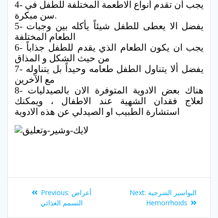
4- يجب أن تقدم أنواع الاطعمة المختلفة للطفل في
سن مبكرة.
5- يفضل الا يعطى للطفل شيئاً يأكله بين وجبات
الطعام المختلفة
6- يجب ان يكون الطعام الذي يقدم للطفل جذاباً
من حيث الشكل و المذاق
7- يفضل ألا يتناول الطفل طعامه وحيداً بل يتناوله
مع الآخرين
8- هناك بعض الادوية المتوفرة الان بالصيدليات
لعلاج فقدان الشهية عند الاطفال ، ويمكنك
استشارة الطبيب او الصيدلي عن هذه الادوية
Post
Previous
Next
البواسير الشرجية
Next:
أعراض
Previous:
navigation
post:
post:
Hemorrhoids
التسمم الغذائي