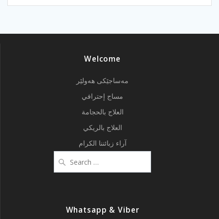
Welcome
مەساجێکی هەولێر
مساج إحترافي
العلاج بالحجامة
العلاج بالريكي
آراء زبائننا الكرام
Search
for:
Whatsapp & Viber