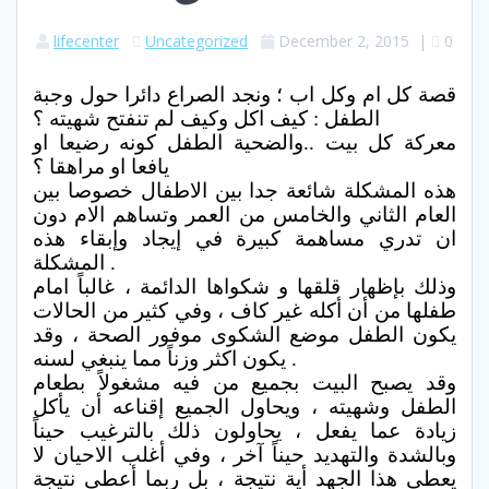
lifecenter
Uncategorized
December 2, 2015
|
0
قصة كل ام وكل اب ؛ ونجد الصراع دائرا حول وجبة
الطفل : كيف اكل وكيف لم تنفتح شهيته ؟
معركة كل بيت ..والضحية الطفل كونه رضيعا او
يافعا او مراهقا ؟
هذه المشكلة شائعة جدا بين الاطفال خصوصا بين
العام الثاني والخامس من العمر وتساهم الام دون
ان تدري مساهمة كبيرة في إيجاد وإبقاء هذه
المشكلة .
وذلك بإظهار قلقها و شكواها الدائمة ، غالباً امام
طفلها من أن أكله غير كاف ، وفي كثير من الحالات
يكون الطفل موضع الشكوى موفور الصحة ، وقد
يكون اكثر وزناً مما ينبغي لسنه .
وقد يصبح البيت بجميع من فيه مشغولاً بطعام
الطفل وشهيته ، ويحاول الجميع إقناعه أن يأكل
زيادة عما يفعل ، يحاولون ذلك بالترغيب حيناً
وبالشدة والتهديد حيناً آخر ، وفي أغلب الاحيان لا
يعطى هذا الجهد أية نتيجة ، بل ربما أعطى نتيجة