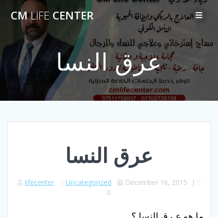
Skip
CM
LIFE
CENTER
to
content
عرق النسا
عرق النسا
lifecenter
Uncategorized
December 16, 2015
|
0
ما هو عـرق النسا ؟