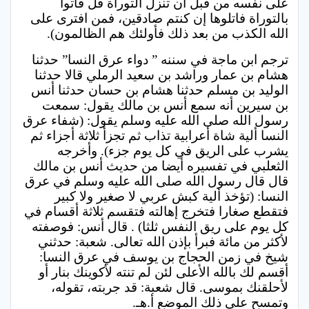
على نفسه من قبل أن تنزل التوراة قل فأتوا
بالتوراة فاتلوها إن كنتم صادقين، فمن افترى على
الله الكذب من بعد ذلك فأولئك هم الظالمون).
ترجم ابن ماجة في سننه ” دواء عرق النسا” حدثنا
هشام بن عمار وراشد بن سعيد الرملي قالا حدثنا
الوليد بن مسلم حدثنا هشام بن حسان حدثنا أنس
بن سيرين أنه سمع أنس بن مالك يقول: سمعت
رسول الله صلى الله عليه وسلم يقول: (شفاء عرق
النسا ألية شاة أعرابية تذاب ثم تجزأ ثلاثة أجزاء ثم
يشرب على الريق في كل يوم جزء). وأخرجه
الثعلبي في تفسيره أيضا من حديث أنس بن مالك
قال قال رسول الله صلى الله عليه وسلم في عرق
النسا: (تؤخذ ألية كبش عربي لا صغير ولا كبير
فتقطع صغارا فتخرج إهالته فتقسم ثلاثة أقسام في
كل يوم على ريق النفس ثلثا) . قال أنس: فوصفته
لأكثر من مائة فبرأ بإذن الله تعالى. شعبة: حدثني
شيخ في زمن الحجاج بن يوسف في عرق النسا:
أقسم لك بالله الأعلى لئن لم تنته لأكوينك بنار أو
لأحلقنك بموسى. قال شعبة: قد جربته، تقوله،
وتمسح على ذلك الموضع أ.هـ.‏