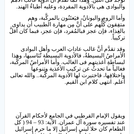
والبوادى هى بالأدوية المفردة، وعليه أطباءُ الهند.
وأما الروم واليونانُ، فيَعتَنُون بالمركَّبة، وهم
متفِقون كُلُّهم على أنَّ مِن مهارة الطبيب أن يداوى
بالغِذاء، فإن عجز فبالمُفرد، فإن عجز، فبما كان أقلَّ
تركيباً.
وقد تقدَّم أنَّ غالب عاداتِ العرب وأهل البوادى
الأمراضُ البسيطةُ، فالأدوية البسيطة تُنَاسبها، وهذا
لبساطةِ أغذيتهم فى الغالب. وأما الأمراضُ المركَّبة،
فغالباً ما تحدثُ عن تركيب الأغذية وتنوعها
واختلافِها، فاختيرت لها الأدوية المركَّبة.. والله تعالى
أعلم. انتهى كلام ابن القيم.
ويقول الإمام القرطبي في الجامع لأحكام القرآن
عند تفسيره سورة آل عمران. الآية: 93 – 94 ( كل
الطعام كان حلا لبني إسرائيل إلا ما حرم إسرائيل