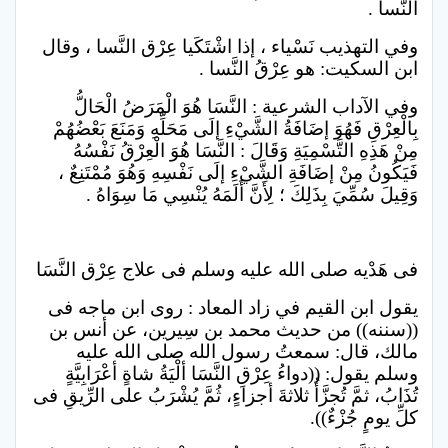
النَّسا .
وفي التهذيب نَسْياء ، إذا اشْتَكَيا عِرْق النَّسا ، وقال
ابن السكيت: هو عِرْقُ النَّسا .
وفي الآداب الشرعية : النَّسَا هُوَ الْمَرَضُ الْحَالُّ
بِالْعِرْقِ فَهُوَ إضَافَةُ الشَّيْءِ إلَى مَحَلِّهِ وَمَنَعَ بَعْضُهُمْ
مِنْ هَذِهِ التَّسْمِيَةِ وَقَالَ : النَّسَا هُوَ الْعِرْقُ نَفْسُهُ
فَيَكُونُ مِنْ إضَافَةِ الشَّيْءِ إلَى نَفْسِهِ وَهُوَ مُمْتَنِعٌ ،
وَقِيلَ سُمِّيَ بِذَلِكَ ؛ لِأَنَّ أَلَمَهُ يُنْسِي مَا سِوَاهُ .
فى هَدْيه صلى الله عليه وسلم فى علاج عِرْق النَّسَا
يقول ابن القيم في زاد المعاد : روى ابن ماجه فى
((سننه)) من حديث محمد بن سِيرين، عن أنس بن
مالك، قال: سمعتُ رسول الله صلى الله عليه
وسلم يقول: ((دواءُ عِرْقِ النَّسَا ألْيَةُ شاةٍ أعْرَابِيَّةٍ
تُذَابُ، ثمَّ تُجزَّأُ ثلاثةَ أجزاءٍ، ثُمَّ يُشْرَبُ على الرِّيقِ فى
كلِّ يومٍ جُزْءٌ)).