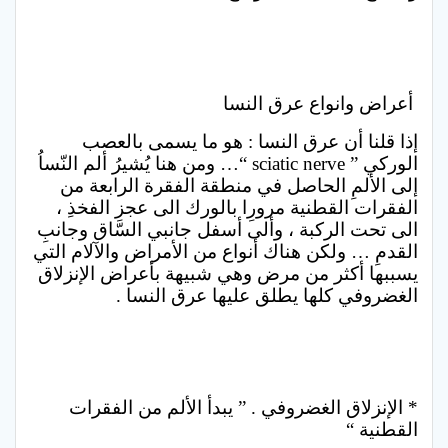
أعراض وانواع عرق النسا
إذا قلنا أن عرق النسا : هو ما يسمى بالعصب
الوركي ” sciatic nerve “… ومن هنا يُشيرُ ألم النّساُ
إلى الألمِ الحاصل في منطقة الفقرة الرابعة من
الفقرات القطنية مرورِا بالورك الى عجزِ الفخذِ ،
الى تحت الركبة ، وألى أسفل جانبي السّاق وجانبِ
القدمِ … ولكن هناك أنواع من الأمراض والآلام التي
يسببها أكثر من مرض وهي شبيهة بأعراض الإنزلاق
الغضروفي كلها يطلق عليها عرق النسا .
* الإنزلاق الغضروفي . ” يبدأ الألم من الفقرات
القطنية “