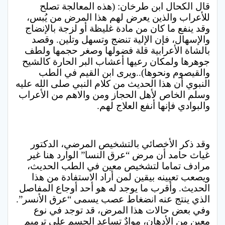
قال الكحال ابن طرخان: (هذه المعالجة تصلح
للأعراب والذين يعرض لهم هذا المرض من يُبس،
وقد ينفع ما كان من مادة غليظة أو لزجة بالإنضاج
والإسهال، فإن الإلية تنضج وتسهل وتلين. وقصد
بالشاة الأعرابية قلة فضولها وصغر حجمها ولطف
جوهرها ولمكان رعيها أعشاب البر الحارة كالشيح
والقيصوم ونحوها)..ويرى ابن القيم في الطب
النبوي أن هذا الحديث من كلام النبي صلى الله عليه
وسلم الخاص لأهل الحجاز ومن والاهم من الأعراب
والبوادي فإنها أنفع العلاج لهم.
وقد ذكر الأخصائي بالتشخيص المرضي، الدكتور
غياث حامد أن مرض “عرق النسا” الوارد هنا غير
مرادف تماما لتشخيص معين في الطب الحديث،
ويصعب تعيينه بيقين لمن أراد الاستفادة من هذا
الحديث. وأقرب ما يوجد له هو أحد أوجاع المفاصل
الذي ينتج عنه انضغاط عصب يسمى “عرق الأنسر”.
وفي بعض حالات هذا المرض، قد توجد في نوع
معين من الأدهانِ، موادٌ تساعد الجسم على ترميم