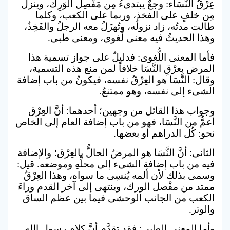
عِرْقُ النَّسَاء: وجعٌ يبتدىءُ مِن مَفْصِل الوَرِك، وينزل
مِن خلفٍ على الفخذ، وربما على الكعب، وكلما
طالت مدتُه، زاد نزولُه، وتُهزَلُ معه الرجلُ والفَخِذُ،
وهذا الحديثُ فيه معنى لُّغوى، ومعنى طبى.
فأما المعنى اللُّغوى: فدليلٌ على جواز تسمية هذا
المرض بِعرْقِ النَّسَا خلافاً لمن منع هذه التسمية،
وقال: النَّسَا هو العِرْقُ نفسه، فيكونُ من باب إضافة
الشىء إلى نفسه، وهو ممتنعٌ.
وجواب هذا القائل من وجهين؛ أحدهما: أنَّ العِرْق
أعمُّ من النَّسَا، فهو من باب إضافة العام إلى الخاص
نحو: كُل الدراهم أو بعضها.
الثانى: أنَّ النَّسَا هو المرضُ الحالُّ بالعِرْق؛ والإضافة
فيه من باب إضافة الشىء إلى محلِّهِ وموضعه. قيل:
وسمى بذلك لأن ألمه يُنسِى ما سواه، وهذا العِرْقُ
ممتد من مفْصل الورك، وينتهى إلى آخر القدم وراءَ
الكعب من الجانب الوحشى فيما بين عظم الساق
والوتر.
وأما المعنى الطبى: فقد تقدَّم أنَّ كلام رسولِ اللهِ