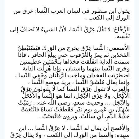
يقول ابن منظور في لسان العرب النِّسا: عرق من
الورك إلى الكعب .
الزَّجَّاجُ: لا تَقُلْ عِرْقُ النَّسَا، لأنَّ الشيءَ لا يُضافُ إلى
نَفْسِه.‏
الأَصمعي: النَّسا عِرْق يخرج من الوَرِك فيَسْتَبْطِنُ
الفخذين ثم يمرّ بالعُرْقوب حتى يبلغ الحافر ، فإذا
سمنت الدابة انفَلَقت فخذاها بلَحْمَتَين عظيمتين
وجَرى النَّسا بينهما واستبان ، وإذا هُزِلَت الدابة
اضطرَبَت الفخذان وماجَت الرَّبَلَتان وخَفِي النَّسا ،
وإنما يقال مُنْشَقُ النَّسا ، يريد موضع النَّسا ،
والعرب لا تقول عِرْق النسا كما لا يقولون عِرْقُ
الأَكْحَل، ولا عِرْق الأَبْجَل، إنما هو النَّسا والأَكْحَلُ
والأَبْجَل … وحديث سعدٍ، رضي اللّه عنه: : رَمَيْتُ
سُهَيْلَ بن عَمرو يوم بَدْر فقَطَعْتُ نَساهُ فانْثَعَبَتْ
جَدِّيةُ الدَّمِ، أَي سالَتْ، ويروى فانْبَعَثَتْ .
والأَفصح أَن يقال له النَّسا ، لا عِرْقُ النَّسا … ابن
سيده: والنسا من الوَرِك إلى الكعب ، ولا يقال عِرْقُ