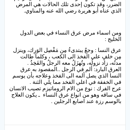
الضرر، وقد تكون إحدى تلك الحالات هي المرض
الذي عناه أبو هريرة رضي الله عنه والمناوي.
ومن اسماء مرض عرق النساء في بعض الدول
الخليج :
عرق النسا : وجعٌ يبتدىءُ مِن مَفْصِل الوَرِك، وينزل
مِن خلفٍ على الفخذ الى الكعب ، وكلما طالت
مدتُه، زاد نزولُه، وتُهزَلُ معه الرجلُ والفَخِذُ .
العرق البارد: ألم في الرجل ..المقصود به عرق
النسا الذي يصل ألمه الى الفخذ وعلاجه بأن يوسم
في الخفقة في اعلي الفخد مما يلي الثنة .
عرج الفرك : نوع من الام الروماتيزم تصيب الانسان
في ساقه وهو من انواع عرق النساء ـ يكون العلاج
بالوسم رزة عند اصابع الرجلين .