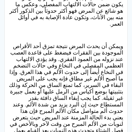
يكون ضمن حالات الالتهاب المفصلي، وعكس ما
هو شائع عن المرض فهو أكثر حدوثاً بين الذكور أكثر
منه بين الأناث، وتكون عادة الإصابة به في أوائل
العمر.
ويمكن أن يحدث المرض نتيجة تمزق أحد الأقراص
الموجودة بين الفقرات فيضغط على قاعدة العصب
عند نزوله من العمود الفقري. وقد يؤدي الالتهاب
العظمي المفصلي في النخاع وفي حالات التضخم
في النخاع أيضاً إلى حدوث الألم في هذا العرق. وإذا
ما أصبح الألم غير مطاق فإنه يجب على المريض
البقاء في السرير، كما تمنع الساق من الحركة وذلك
بتثبيتها بوضع أكياس من الرمل عليها أو بعمل جبيرة
غير ثقيلة. كما يجب إبقاء الساق دافئة بقدر
المستطاع حيث إن البرد يزيد من شدة الألم. وعند
حدوث ألم متواصل مكان الألم المبرح فإن هذا
يعني بدء الحالة المزمنة عند المريض حيث يتعرض
لنوبات من الألم المبرح من وقت لآخر وبالأخص في
فصل الشتاء وتحدث هذه النوبات بعد القيام بعمل