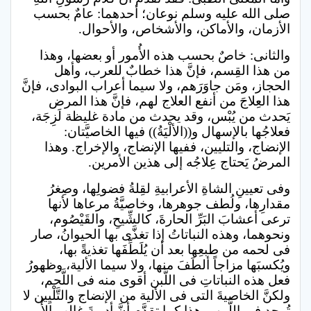
صلى الله عليه وسلم نوعان؛ أحدهما: عامٌ بحسب
الأزمان، والأماكن، والأشخاص، والأحوال.
والثانى: خاصٌ بحسب هذه الأُمور أو بعضها، وهذا
من هذا القِسم، فإنَّ هذا خطابٌ للعرب، وأهل
الحجاز، ومَن جاوَرَهم، ولا سيما أعراب البوادى، فإنَّ
هذا العِلاجَ من أنفع العلاج لهم، فإنَّ هذا المرض
يَحدث من يُبْس، وقد يحدث من مادة غليظة لَزِجَة،
فعلاجُها بالإسهال و((الألْيَةُ)) فيها الخاصيَّتان:
الإنضاج، والتليين، ففيها الإنضاج، والإخراج. وهذا
المرضُ يَحتاج عِلاجُه إلى هذين الأمرين.
وفى تعيينِ الشاةِ الأعرابيةِ لقِلةُ فضولِها، وصِغرُ
مقدارِها، ولُطف جوهرها، وخاصيَّةُ مرعاها لأنها
ترعى أعشابَ البَرِّ الحارةَ، كالشِّيحِ، والقَيْصُوم،
ونحوهما، وهذه النباتاتُ إذا تغذَّى بها الحيوانُ، صار
فى لحمه من طبعِها بعد أن يُلَطِّفَها تغذيةً بها،
ويُكسبَها مزاجاً ألطَفَ منها، ولا سيما الألية، وظهورُ
فعل هذه النباتاتِ فى اللَّبن أقوى منه فى اللَّحم،
ولكنَّ الخاصيةَ التى فى الألية من الإنضاج والتَّلْيِين لا
تُوجد فى اللَّبن. وهذا كما تقدَّم أنَّ أدويةَ غالب الأُمم