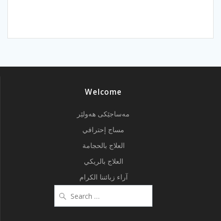
Welcome
مەساجێکی هەولێر
مساج إحترافي
العلاج بالحجامة
العلاج بالريكي
آراء زبائننا الكرام
Search
for: