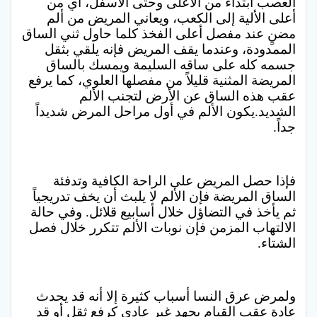
العصب ابتداءً من الأعلى وحتى الأسفل، أي من
أعلى الألية إلى الكعب، ويعاني المريض من ألم
مضنٍ عند مفصل أعلى الفخذ كلما حاول ثني الساق
الممدودة، وعندما يقف المريض فإنه يلقي بثقل
جسمه كله على ساقه السليمة ويمسك بالساق
المريضة المثنية قليلاً من مفصلها العلوي، كما يرفع
عقب هذه الساق عن الأرض لتجنب الألم
الشديد.يكون الألم في أول مراحل المرض شديداً
جداً.
فإذا حصل المريض على الراحة الكافية وتدفئة
الساق المريضة فإن الألم لا يلبث أن يخف تدريجياً
ثم يأخذ في التضاؤل خلال أسابيع قلائل. وفي حالة
الالتهاب المزمن فإن نوبات الألم تتكرر خلال فصل
الشتاء.
ولمرض عرق النسا أسباب كثيرة إلا أنه قد يحدث
عادة عقب القيام بجهد غير عادي كرفع ثقل أو قد