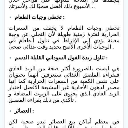
الأسبوع ذلك أفضل صحيًا لكِ ولأسرتكِ ..
تخطى وجبات الطعام :
تخطي وجبات الطعام لا يخفف من السعرات
الحرارية لفترة زمنية طويلة لأن التخلي عن وجبة
معينة يؤدي إلي الإفراط في تناول الطعام في
الوجبات الأخرى الأصح تحديد وقت غذائي صحي .
تناول زبدة الفول السوداني القليلة الدسم :
هي ليست بالضرورة أكثر صحة من الزبد العادي
فبقراءة الملصق الغذائي ستعرفين أنهما تحتويان
على نفس الكمية من السعرات الحرارية كما أنها
مصدر لدهون الأحادية غير المشبعة الأفضل اختيار
الزبد العادي الذي يحتوى على الزيوت المضافة و
تأكدي من ذلك بقراءة المصلق .
العصائر :
في معظم أماكن بيع العصائر تبدو صحية لكن
معظمها مصنوع من الألبان قليلة الدسم علي محو