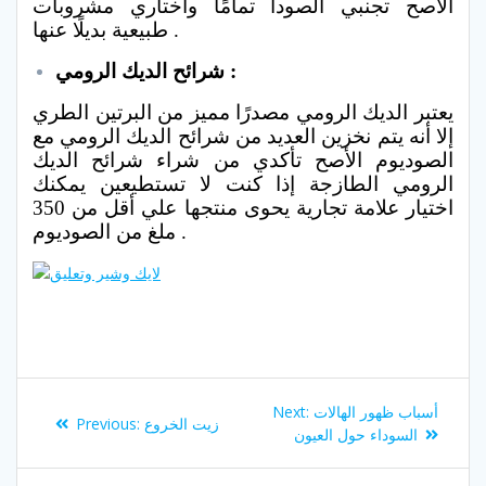
الأصح تجنبي الصودا تمامًا واختاري مشروبات
طبيعية بديلًا عنها .
شرائح الديك الرومي :
يعتبر الديك الرومي مصدرًا مميز من البرتين الطري
إلا أنه يتم نخزين العديد من شرائح الديك الرومي مع
الصوديوم الأصح تأكدي من شراء شرائح الديك
الرومي الطازجة إذا كنت لا تستطيعين يمكنك
اختيار علامة تجارية يحوى منتجها علي أقل من 350
ملغ من الصوديوم .
Post
Next
أسباب ظهور الهالات
Next:
Previous
زيت الخروع
Previous:
navigation
post:
السوداء حول العيون
post: