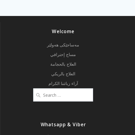
Welcome
مەساجێکی هەولێر
مساج إحترافي
العلاج بالحجامة
العلاج بالريكي
آراء زبائننا الكرام
Search
for:
Whatsapp & Viber