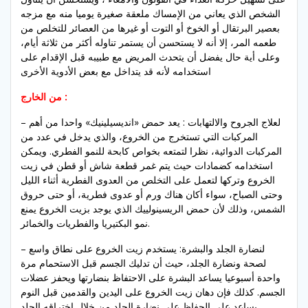
الشخص الذي يعاني من الإمساك ملعقة صغيرة يوميا منه مع مزجه
بعصير البرتقال أو الخوخ أو التوت أو غيرها من العصائر للتخلص من
طعمه المر، إلا أنه لا يستحسن أن يستمر تناوله أكثر من ثلاثة أيام،
وعلى أية حال يفضل أن يتحدث المريض مع طبيبه قبل الإقدام على
استخدامه لأنه قد يتداخل مع بعض الأدوية الأخرى
من الخارج :
– لعلاج الجروح والالتهابات : يعد حمض «انديسيلينيك» واحدا من أهم
المركبات التي تستخرج من الخروع، والذي يدخل في عدد من
المركبات الدوائية، نظرا لتمتعه بخواص كابحة للنمو الفطري. ويمكن
استخدامه كضمادات حيث يتم غمر قطعة شاش أو قطن في زيت
الخروع وتركها لتعمل على التخلص من العدوى الفطرية أثناء الليل
وحتى الصباح، سواء أكان هناك ورم أو عدوى فطرية، أو حتى حروق
الشمس، وذلك لأن حمض الريسينولييك الذي يوجد بزيت الخروع يمنع
نمو البكتيريا والفطريات والخمائر.
– لنضارة الجلد والبشرة: يستخدم زيت الخروع على نطاق واسع
لصحة ونضارة الجلد، حيث أن تدليك الجسم قبل الاستحمام مرة
واحدة أسبوعيا يساعد البشرة على الاحتفاظ بنضارتها ويحفز عضلات
الجسم. كذلك فإن دهان زيت الخروع على اليدين والقدمين قبل النوم
يساعد على الحفاظ على نضارة الجلد من خلال اختراقه الجلد