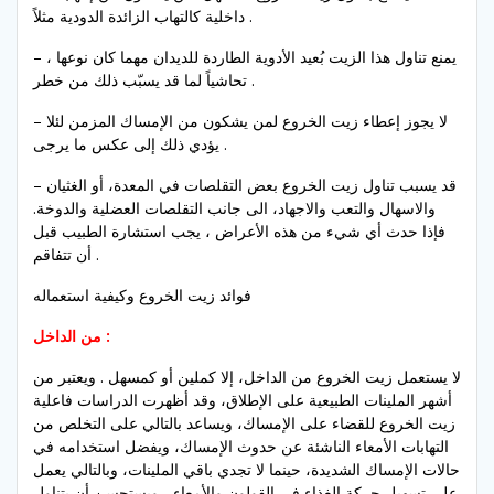
داخلية كالتهاب الزائدة الدودية مثلاً .
– يمنع تناول هذا الزيت بُعيد الأدوية الطاردة للديدان مهما كان نوعها ،
تحاشياً لما قد يسبّب ذلك من خطر .
– لا يجوز إعطاء زيت الخروع لمن يشكون من الإمساك المزمن لئلا
يؤدي ذلك إلى عكس ما يرجى .
– قد يسبب تناول زيت الخروع بعض التقلصات في المعدة، أو الغثيان
والاسهال والتعب والاجهاد، الى جانب التقلصات العضلية والدوخة.
فإذا حدث أي شيء من هذه الأعراض ، يجب استشارة الطبيب قبل
أن تتفاقم .
فوائد زيت الخروع وكيفية استعماله
من الداخل :
لا يستعمل زيت الخروع من الداخل، إلا كملين أو كمسهل . ويعتبر من
أشهر الملينات الطبيعية على الإطلاق، وقد أظهرت الدراسات فاعلية
زيت الخروع للقضاء على الإمساك، ويساعد بالتالي على التخلص من
التهابات الأمعاء الناشئة عن حدوث الإمساك، ويفضل استخدامه في
حالات الإمساك الشديدة، حينما لا تجدي باقي الملينات، وبالتالي يعمل
على تسهيل حركة الغذاء في القولون والأمعاء ، ويستحسن أن يتناول