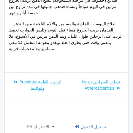
اليدين (خصوصاً في مرحلة الشيخوخة) ينصح الدهن بزيت الخروع
مرتين في اليوم صباحاً ومساء فتذهب جميعها في مدة تراوح بين
خمسة أيام وشهر.
– لعلاج اليبوسات الجلدية والمسامير والآلام الناجمة منهما: تدهن
القدمان بزيت الخروع مساء قبل النوم، وتلبس الجوارب لحفظ
الزيت على الرجلين طوال الليل، ويتم الدهن مرتين في الأسبوع، فلا
يمضي وقت حتى يطرى الجلد ويغدو بنعومة المخمل فلا تبقى
مسامير ولا تضخمات قرنية.
Post
Previous
Next
تصلب الشرايين
Next:
الزيوت الطبية
Previous:
navigation
post:
post:
Atherosclerosis
وفوائدها
تسجيل الدخول
الاشتراك