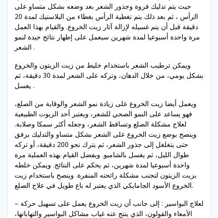
حيث يتم تدليك فروة وجذور الشعر بعد وضعه بشكل متساو على
الرأس ، ثم بعد ذلك يتم تغطية الرأس بغطاء من البلاستيك لمدة 20
دقيقة قبل أن يتم غسيله لإزالة آثار زيت الخروع. والقيام بهذا العمل
مرة واحدة أسبوعيا لمدة شهرين سيعمل على إظهار نتائج جيدة لنمو
الشعر .
ويمكن ترطيب الشعر باستخدام خليط من زيت الزيتون والخروع
بشكل يومي، من خلال الدهان، وتركه على الشعر لمدة 30 دقيقة، ثم
يغسل .
ويعمل أيضا زيت الخروع على زيادة نمو الشعر والوقاية من الصلع،
فهو يساعد على النمو الصحي للشعر، ويعتبر أحد الزيوت الطبيعية
لعلاج مشكلة الصلع وتساقط الشعر، وجعله أكثر سمكا وصلابة.
وينصح بوضع زيت الخروع على الشعر بشكل متساو والتدليك برفق
حتى يتغلغل إلى جذور الشعر، ثم يترك نحو 200 دقيقة، أو تركه
طوال الليل، ثم يغسل بالشامبو. ويفضل القيام بهذه العملية مرة
واحدة أسبوعيا لمدة شهرين، ثم يحكم على النتائج. ويمكن خلطه
بزيت الزيتون لتجنب مشكلة رائحته المنفرة. وينصح باستخدام زيت
الخروع الأسود الجامايكي الذي يعتبر له باع طويل في علاج الصلع.
– لعلاج البواسير : إلى جانب أن زيت الخروع يعمل على تسهيل حركة
الأمعاء والقولون، الذي ينتج عنه غياب مشاكل البواسير والتهاباتها،