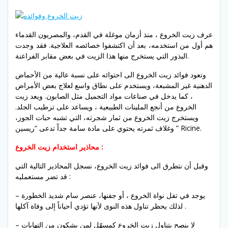
عرف زيت الخروع ، منذ أزمان موغلة في القدم، والمصريون القدماء
هم أول من استخدمه، بعد أن اكتشفوا خصائصه العلاجية. فقد وجدت
البذور التي يستخرج منها هذا الزيت في بعض مقابر الفراعنة.
وتعود فوائد زيت الخروع الى احتوائه على نسبة عالية من الأحماض
الدهنية غير المشبعة، ويستخدم على نطاق واسع لعلاج بعض الأمراض
، كما يدخل في صناعات مواد التجميل مثل الصابون. ويعد زيت
الخروع من أنجع الملينات الطبيعية ، ويساعد على ترطيب الجلد.
ويستخرج زيت الخروع من ثمار شجرته، التي تشبه حبات الجوز،
وغلاف ثمرته يحتوي على مادة سامة جداً تدعى “ريسين ” Ricine.
محاذير استخدام زيت الخروع :
وقبل أن نتطرق الى فوائد زيت الخروع، نسجل المحاذير التالية التي
قد تضر مستعمليه :
– يوجد في تفل نواة الخروع ، أو جفنها، عنصر سام شديد الخطورة
لذلك يحظر تناول هذه النوى لأنها تؤدي أحياناً إلى وفاة آكلها .
– لا ينصح بتناول زيت الخروع كمسهّل لمن يشكون من إلتهابات