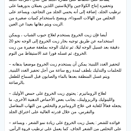
وتحفيزه إنتاج الكولاجين والإيلاستين اللذين يعملان بدورهما على
ترطيب الجلد، إضافة إلى أنه يحمي الجلد من التجاعيد، ويساعد على
التخلص من الهالات السوداء، وينصح باستخدام كميات صغيرة من
الزيت ويتم دهانها بعيدا عن العين.
أيضا فإن زيت الخروع يستخدم لعلاج حبوب الشباب ، ويمكن
استخدامه عن طريق توجيه بخار زيت الخروع إلى الوجه نحو 20
دقيقة بعد غسيل الوجه ليلا، ثم تدليك الوجه بملعقة صغيرة من زيت
الخروع، ثم غسله فورا عند الاستيقاظ من النوم.
– لتحفيز الغدد اللبنية: يمكن أن يستخدم زيت الخروع موضعيا بدهانه
للحلمات والتدليك بلطف لمدة ربع ساعة من أجل تحفيز الغدد اللبنية,
ويتم غسل المنطقة بعدها بالماء والصابون قبل السماح للطفل
بالرضاعة.
– لعلاج الروماتيزم : يحتوي زيت الخروع على حمض الأوليك
واللينوليك والريزولينك، بجانب بعض الأحماض الدهنية الأخرى، ما
يجعله فعالاً للغاية في علاج الروماتيزم والتخلص من التهاب المفاصل
والنقرس، من خلال قدرته العالية على اختراق الجلد.
– فوائده للشعر : يعمل زيت الخروع على زيادة نمو الشعر ، ويساعد
على التخلص من الشعر الجاف. كما يعمل على ترطيب فروة الرأس.