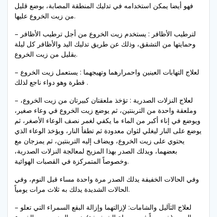
فهو أيضا يمكن استخدامه في تدليك المنطقة المصابة، بوضع قليل
من زيت الخروع عليها.
– لترطيب الأظافر : يستخدم زيت الخروع من أجل ترطيب الأظافر
وحمايتها من التشقق، وذلك عن طريق تدليك اليد والأظافر كل ليلة
بقليل من زيت الخروع.
– لعلاج التهابات العينين واحمرارهما وتهيجهما : يستعمل زيت الخروع
قطرة وهو دواء ناجع لذلك .
– لعلاج النزلات الصدرية : تؤخذ ملعقتان كبيرتان من زيت الخروع،
وملعقة واحدة من التربنتين، ثم يوضع زيت الخروع في وعاء صغير،
ويوضع في إناء أكبر من الماء ما يكفي لغمر نصف الوعاء الأصغر، ثم
يوضع على النار ليغلي لثوان معدودة ثم تطفأ النار، ويؤخذ الوعاء الذي
يحتوي على زيت الخروع، ويضاف إليه التربنتين، ثم يمزجان مع
بعضهما، ويدلك الصدر بهذا المزيج لمعالجة النزلات الصدرية،
وخصوصاً المتمركزة في القصبات الهوائية.
وفي الحالات الخفيفة يدلك الصدر مرة واحدة مساء قبل النوم، وفي
الحالات الشديدة يدلك به ثلاث مرات يومياً.
– لعلاج الثآليل والشامات: لإزالتهما وإزالة البقع السمراء التي تعلو