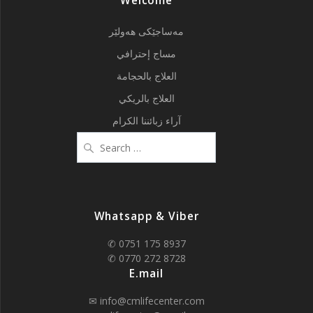
Welcome
مەساجێکی هەولێر
مساج إحترافي
العلاج بالحجامة
العلاج بالريكي
آراء زبائننا الكرام
Search
for:
Whatsapp & Viber
✆ 0751 175 8937
✆ 0770 272 8728
E.mail
✉ info@cmlifecenter.com