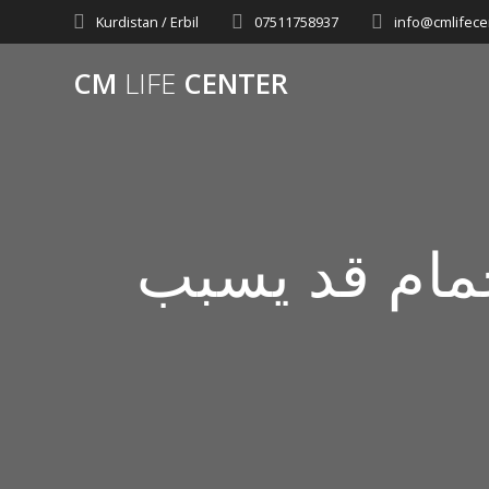
Skip
Kurdistan / Erbil
07511758937
info@cmlifece
to
content
CM
LIFE
CENTER
مام قد يسبب