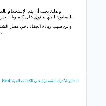
ولذلك يجب أن يتم الإستحمام بالما
الصابون الذي يحتوي على كيماويات بدرجة كبيرة، وعدم فرك الجسم بالليفة كثيرا، كما ينصح بإستخدام مرطب للبشرة بعد الإستحمام مباشرة .
وعن سبب زيادة الجفاف في فصل الشتاء ه
الصيف فيكون الجو حارا ورطبا طوال الوقت فيعمل التعرق على الإحتفاظ بجمال البشرة بدون جفاف .
Next
تاثير الأجرام السماوية علي الكائنات الحية
Next:
post: