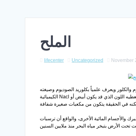
الملح
lifecenter
Uncategorized
November 
الكلور ويعرف علمياً بكلوريد الصوديوم وصيغته
الكيميائية Nacl واسمه المعدني الهاليت. يكون الملح عادة بلورات صافية في شكل مكعبات كاملة التكوين تقريباً. الشوائب في الملح تعطيه اللون الذي قد يكون أبيض أو
رك والأجسام المائية الأخرى، والواقع أن ترسبات