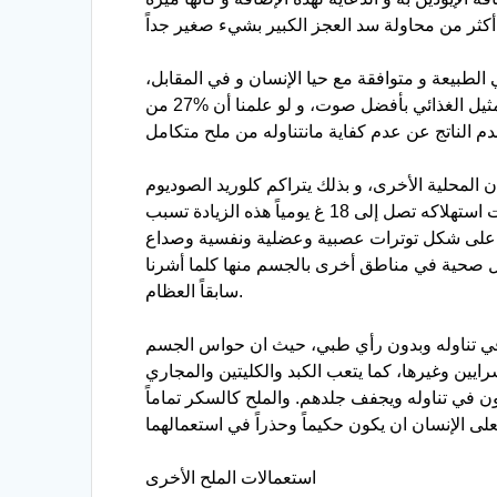
 الطبيعة و متوافقة مع حيا الإنسان و في المقابل،
لفإن ملح البحر يحوي إضافة إلى الإيودين إلى مايقارب 80 معدن يحتاجها الجسم للحفاظ على حيويته و لإتمام عملية التمثيل الغذائي بأفضل صوت، و لو علمنا أن %27 من
 المحلية الأخرى، و بذلك يتراكم كلوريد الصوديوم
بالجسم مسبباً مشاكل للكليتين و غدر الأدرينال بالجسم،فالفرد البالغ يحتاج ما بين 2-3 غ في اليوم الواحد لكن معدلات استهلاكه تصل إلى 18 غ يومياً هذه الزيادة تسبب
ح على شكل توترات عصبية وعضلية ونفسية وصداع
ل صحية في مناطق أخرى بالجسم منها كلما أشرنا
سابقاً العظام.
اط في تناوله وبدون رأي طبي، حيث ان حواس الجسم
شرايين وغيرها، كما يتعب الكبد والكليتين والمجاري
ون في تناوله ويجفف جلدهم. والملح كالسكر تماماً
استعمالات الملح الأخرى