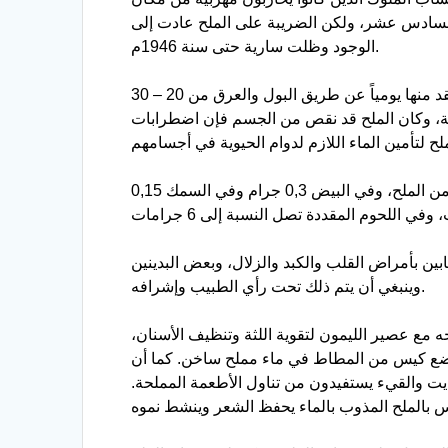
س السادس عشر، ولكن الضريبة على الملح عادت إلى
الوجود وظلت سارية حتى سنة 1946م.
و الملح مادة لا يمكن الاستغناء عنها أبداً في الحياة، فجسم الإنسان البالغ يحوي في المتوسط 100 جرام من الملح، يفقد منها يومياً عن طريق البول والعرق من 20 – 30
أنسجة، وكان الملح قد نقص من الجسم فإن اضطرابات
إن أكثر الأغذية التي نتناولها تحتوي بالطبيعة مقادير من الملح ففي المئة جرام من اللحم يوجد ما بين 0,1 – 0,15 جرام من الملح، وفي البيض 0,3 جرام وفي السمك 0,15
ن بأمراض القلب والكبد والزلال، وبعض البدينين
وينبغي أن يتم ذلك تحت رأي الطبيب وإشرافه.
 مع عصير الليمون لتقوية اللثة وتنظيف الأسنان،
بوضع كيس من المطاط في ماء مملح ساخن. كما أن
ايت والقيء يستفيدون من تناول الأطعمة المملحة.