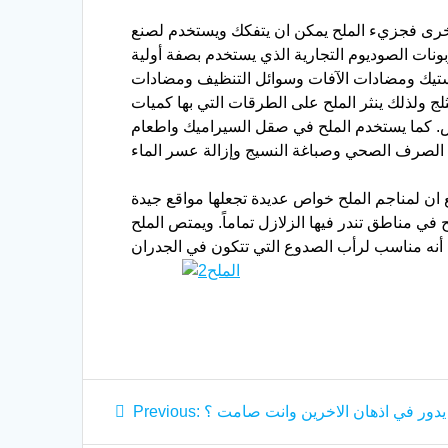
 أخرى فجزيء الملح يمكن ان يتفكك ويستخدم لصنع
نات الصوديوم التجارية الذي يستخدم بصفة أولية
استيك ومضادات الآفات وسوائل التنظيف ومضادات
لج ولذلك ينثر الملح على الطرقات التي بها كميات
لغرض. كما يستخدم الملح في صقل السيراميك واطعام
ان لمناجم الملح خواص عديدة تجعلها مواقع جيدة
ي مناطق تندر فيها الزلازل تماماً. ويمتص الملح
Post
Previous
دور في اذهان الاخرين وانت صامت ؟
Previous:
post: