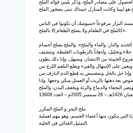
حصول على مصادر الملح، وذكر بليني فوائد الملح
ند البزار مرفوعاً «سيوشك أن تكونوا في الناس
كالملح في الطعام ولا يصلح الطعام إلا بالملح».
حديد والنار، والماء والملح». والملح يصلح أجسام
ء وتحليل، واذهاباً بالرطوبات الغليظة. وتنشيف
لقروح الخبيثة من الانتشار، ويسهل، وإذا دلك بطون
ويعين على الإسهال والقيء ويقلع البلغم اللزج من
، وإذا حل بالخل وتمضمض به قطع الدم النازف من
 بعد دهنها بالزيت أو العسل سكن وجعها. وإذا
ضر النحفاء والدماغ والرئة ويجفف البدن، والملح
ملح البحر و الملح المكرر
ايا التي يتكون منها أعضاء الجسم، وهو مهم لعملية
التمثيل الغذائي في الخلية.