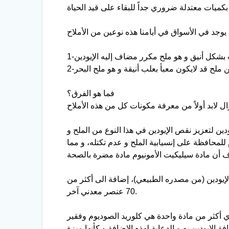
فما هو الفرق؟
سيوم و تضاف إليه مادة الإيودين لتعزيز نقص الإيودين في هذا النوع من الملح و
لمحافظة على إنسيابية الملح و عدم تكتله، و مما
ز و الكالسيوم و الفوسفور و الإيودين (من مصدره الطبيعي)، إضافة الى أكثر من
70 عنصر معدني آخر.
وي أكثر من مادة واحدة هي كلوريد الصوديوم وفقير
 الإيودين به و الدعاية لهذه الإضافة و كأنها ميزة