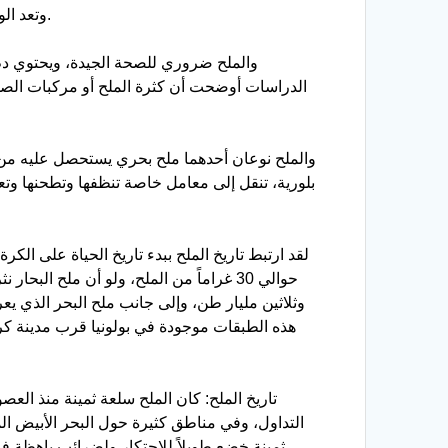
وتعد الولايات المتحدة والصين أكبر منتجين للملح في العالم، ومن الدول الرائدة في إنتاج الملح أيضاً المانيا وكندا والهند والمكسيك.
والملح ضروري للصحة الجيدة، ويحتوي دم 
الدراسات أوضحت أن كثرة الملح أو مركبات الصود
والملح نوعان أحدهما ملح بحري يستحصل عليه من م
بلورية، تنقل إلى معامل خاصة تنظفها وتطحنها وتعد
لقد ارتبط تاريخ الملح ببدء تاريخ الحياة على الكر
وثلاثين مليار طن، وإلى جانب ملح البحر الذي ي
هذه الطبقات موجودة في بولونيا قرب مدينة كراك
تاريخ الملح: كان الملح سلعة ثمينة منذ ال
التداول، وفي مناطق كثيرة حول البحر الأبيض ا
ثمينة خضع طويلاً للاحتكار ولضرائب باهظة ف