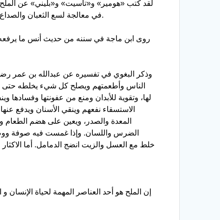
لقد كتب «هومير» و«تاسيت» و«بليني» عن الملح و
في معالجة لسع الثعبان والصداع والخناق والدمامل واليرقان. وفي رأي هيرودوت ان أول بلد عرف الملح هو ليبيا وكانت المنازل حينذاك تبنى بصخور الملح.
روى ابن ماجة في سننه من حديث أنس ما يرفعه: 
وذكر البغوي في تفسيره عن عبدالله بن عمر رضي ال
الناس وأطعمتهم ويصلح كل شيء يخلطه حتى الذه
لها، وتقوية للأبدان ومنع من عفونتها وفسادها وين
الاستسقاء نفعهم وينقي الأسنان ويدفع عنها 
المعدة والصدر، ويعين على هضم الطعام وي
الضرس واللسان. وإذا غمست فيه صوفة ووضع
خلط مع العسل والزيت انضج الدمامل. أما الاكثار 
إن الملح هو أحد العناصر المهمة لحياة الإنسان و 