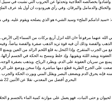
أشادوا بخصائصه العلاجية وتحدثوا عن الحروب التي نشبت في سبيل ال
«سيد ادامكم الملح» وسيد الشيء هو الذي يصلحه ويقوم عليه. وفي مس
له عنهما مرفوعاً «ان الله انزل أربع بركات من السماء إلى الأرض.. ال
ب والفضة وذلك أن فيه قوة تزيد الذهب صفرة والفضة بياضاً، وفيه جلا
فع من الجرب المتقرح. وإذا اكتحل به قلع اللحم الزائد من العين ويمنع ا
العفونة ويشد اللثة ويقويها. وإذ خلط ومسح به الحكة في الجسم أزالها، 
منع من سريان العفونة على الدم، ويطرد الرياح، ويذهب بصفرة الوجه
ت على الجرح الطرية قطع دمها مباشرة. وإذا سخن ووضع على الرضوض
منه فإنه يحرق الدم ويضعف البصر ويقلل المني ويورث الحكة والجرب وي
البحري أفضل من المعدني. نقلا عن الأثنين 22 شعبان 1426هـ – 26 سبتمبر 2005م – العدد 13608
ا لحيوان و حتى النبات، فهو يعمل على موازنة كمية الماء بالجسم و الخل