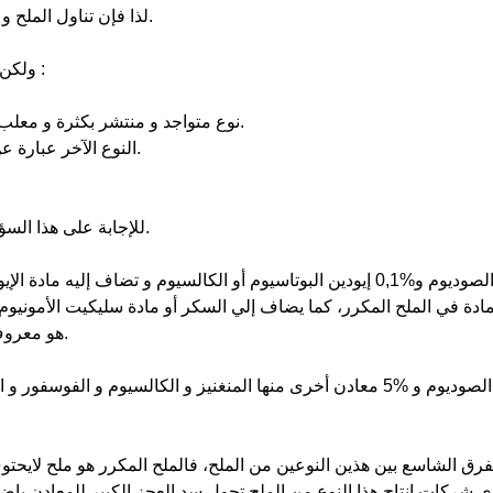
لذا فإن تناول الملح و بكميات معتدلة ضروري جداً للبقاء على قيد الحياة.
ولكن يوجد في الأسواق في أيامنا هذه نوعين من الأملاح :
1-نوع متواجد و منتشر بكثرة و معلب بشكل أنيق و هو ملح مكرر مضاف إليه الإيودين.
2-النوع الآخر عبارة عن ملح قد لايكون معبأ بعلب أنيقة و هو ملح البحر.
للإجابة على هذا السؤال لابد أولاً من معرفة مكونات كل من هذه الأملاح.
الملح المكرر: يتكون من %99,9 من كلوريد الصوديوم و%0,1 إيودين البوتاسيوم أو الكال
دة في الملح المكرر، كما يضاف إلي السكر أو مادة سليكيت الأمونيوم ل
هو معروف أن مادة سيليكيت الأمونيوم مادة مضرة بالصحة.
أما الملح البحري: فيتكون من %95,0 من كلوريد الصوديوم و %5 معادن أخرى منها المنغني
الفرق الشاسع بين هذين النوعين من الملح، فالملح المكرر هو ملح لايحت
ى شركات إنتاج هذا النوع من الملح تحول سد العجز الكبير للمعادن بإضافة