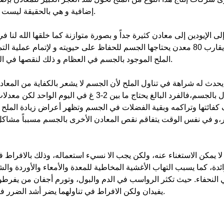
إضافية و هي بالحقيقة ليست أكثر من محاولة سد العجز الكبير بشيء صغير جداً.
 الإيودين إلى معادن كثيرة جداً و بصورة متوازنة كما خلقها الله لنا في
الملح الموجود بالجسم في العظام و ذلك لنقصها في الدم الناتج عن عدم كفاية مانتناوله من ملح متكامل.
حدث له شراهة في تناول الملح لأن الجسم لا يشعر بالكفاية من المعادن
كفائتها وتراكمه وبقية الفضلات في الجسم وتظهر أعراض زيادة المل
،و في نفس الوقت يتفاقم نقص المعادن الأخرى بالجسم مسبباً مشاك
ة لا يمكن الاستغناء عنه، ولكن يجب الا نسيء استعماله، وذلك بالافر
زائدة، كما يسبب التهاب الأغشية المخاطية للمعدة والأمعاء والأوردة وال
ه في النحفاء. حيث تكثر الرواسب في الدم والبول، وتورم أجفان من يفرط
يفيدان ولكن الافراط في تناولهما يضر أشد الضرر فعلى الإنسان ان يكون حكيماً وحذراً في استعمالهما.