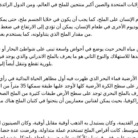
الإنسان على الملح، كما يجب أن يكون في خلايا الجسم ملح، حتى يمك
يوم الأخرى في طعام الإنسان، يمكن أن تؤدي إلى الارتفاع في ضغط الد
من مقدار الملح الذي يتناولونه، كما يستخدم بعض الناس بدائل الملح التي لا تحتوي على الصوديوم.
ياه البحر حيث يوضع في أحواض واسعة تبنى على شواطئ البحار أو قربه
ها للاستهلاك والنوع الثاني هو ما يعرف بالملح الاندراني والذي يوجد 
بلورية تقطع وتنقل أيضاً إلى معامل خاصة لتصفيتها وطحنها قبل عرضها للبيع.
ة الأرضية فماء البحر الذي ظهرت فيه أول مظاهر الحياة البدائية في رأي ال
حوالي 30 غراماً من الملح، ول
عرف بالملح البحري توجد على سطح الأرض طبقات كثيرة من الملح الصخر
وفيا، بحيث يمكن لفنانين معماريين أن ينحتوا في كثبان الملح هناك مب
عصور القديمة، وكان يستبدل به الذهب أوقية مقابل أوقية، وكان الصين
لمتوسط، كانت أقراص الملح تستخدم عملة متداولة، وفرضت عدة حضارات
رضت عليه، ففي فرنسا مثلاً كانت عليه ضريبة باهظة واحتكار شديد لحس