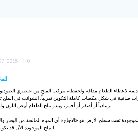
27, 2015
|
0
مة لاعطاء الطعام مذاقه ولحفظه، يتركب الملح من عنصري الصوديوم و
رمادياً أو أصفر أو أحمر، ويبدو ملح الطعام أبيض اللون ولكنه في الحقيقة يتكون من مكعبات صغيرة شفافة.
موجودة تحت سطح الأرض هو «الاجاج» أي المياه المالحة من البحار والب
الملح الموجودة الآن قد تكونت تحت الأرض بتبخر مياه البحر منذ ملايين السنين.