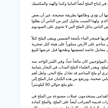
نها أن تؤدي وظائفها بطريقة صحيحة، غير أن بعض
م. ولهذا السبب يحاول كثير من الناس أن يقللوا
ا فيتبخر الماء بأشعة الشمس ويبقى الملح كتلاً
في مناجم على الأرض متبلوراً على هيئة كتل صخرية
بيولوجيين كان مالحاً جداً، وفي الليتر الواحد منه
و أن ملح البحار نثر على سطح الكرة الأرضية كلها لأوجد عليها طبقة سمكها 35 متراً من الملح، ويقدر العلماء الملح المذاب في البحار بثمانية
ي أو ملح المناجم قد تعادل ملح البحر، ولعل أهم
اني ضخمة، ويرتفع من هذه الكثبان غبار الملح إلى
علو يبلغ حوالي 60 كيلومتراً.
يون القدامى يستخدمون عملات مصنوعة من الملح في
 قديمة الضرائب أيضاً على الملح. والملح كمادة
اب الملوك الذين كانوا يحاربون مهربيه من مكان