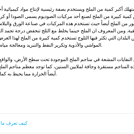
تهلك أكبر كمية من الملح ويستخدم بصفة رئيسية لإنتاج مواد كيميائية
مية كبيرة من الملح لصنع أحد مركبات الصوديوم يسمى الصودا أو كربو
ر من الملح أيضاً حيث تستخدم هذه المركبات في صناعة الورق والبل
قية. ومن المعروف ان الملح حينما يخلط مع الثلج تنخفض درجة تجمد الث
ض البلدان التي تكثر فيها الثلوج تستخدم كمية كبيرة من الملح لهذا ا
المواشي والأدوية وتكرير النفط والتبريد ومعالجة مياه الصرف الصحي وصباغة النسيج وإزالة عسر الماء.
لنفايات المشعة في مناجم الملح الموجودة تحت سطح الأرض، والواقع 
المناجم مستقرة وجافة لملايين السنين، كما توجد معظم مناجم الملح ف
أيضاً الحرارة مما يحيط به كما أنه مناسب لرأب الصدوع التي تتكون في الجدران.
كيف تعرف ما ي