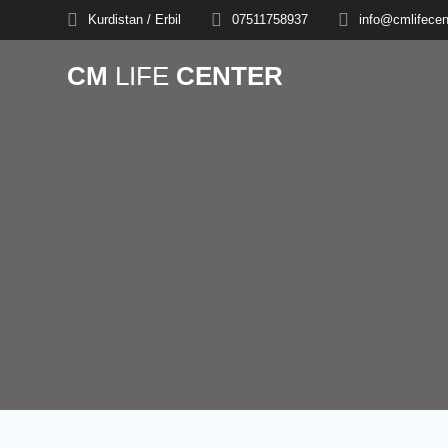
Skip
Kurdistan / Erbil
07511758937
info@cmlifecen
to
content
CM
LIFE
CENTER