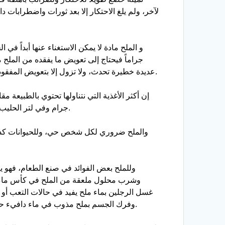
لآخر، ولم يلغ الاحتكار إلا بعد ثورات واضطرابات
جراماً فيحتاج إلى تعويض ما يفقده من الملح 
عديدة خطيرة تحدث، ولا تزول إلا بتعويض المفقود من الملح، ولذا نسمع أن سكان البلاد الاستوائية يتناولون مقداراً من الملح لتأمين الماء اللازم لدوام الحيوية في أجسامهم.
جرام وفي لتر الحليب حوالي 1,6 جرام وفي الجبن من 1 – 2 جرام وفي الخبز كما في الحليب، وفي اللحوم المقددة تصل النسبة إلى 6 جرامات.
والملح ضروري لكل شخص حي، وللحيوانات كذلك. 
وللملح بعض الفوائد في صنع الطعام، فهو يث
وشرب محلول ملعقة من الملح في كأس ماء تف
غسل الرجلين بماء ملح يفيد في حالات التعب أو 
وفرك الجسم بملح مذوب في ماء دافيء حتى يحمر ثم غسله بماء بارد يحفظ الجسم من الزكام، وفرك فروة الرأس بالملح المذوب بالماء يحفظ الشعر وينشط نموه.