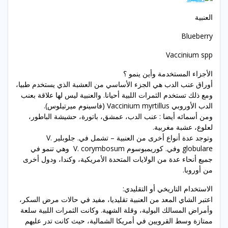
العنبية
Blueberry
Vaccinium spp
الأجزاء المستخدمة وأين ينمو ؟
أوراق عنب الدب هي الجزء الأساسي من العشبة الذي يستخدم طبيا،
ومع ذلك تستخدم الثمرات اللبية أحيانا. والعنبية ليس لها علاقة بعنب
الدب الأوروبي Vaccinium myrtillus (فاسينوم ميرتيلوس).
ومن أسمائه أيضا : عنب الدب، عمشق، باتورة، حشيشة الباطور،
لعلوع، عشبة مغربية.
وتوجد عدة أنواع أخرى من العنبية – تشمل في. جلوبلير V.
globulare وفي. كوريمبوسوم V. corymbosum وهي تنمو في
جميع أنحاء عدة من الولايات المتحدة الأمريكية، وكندا، ودول أخرى
من أوروبا.
الاستخدام التاريخي أو التقليدي:
اعتبر الشاي المعد من العنبية تقليديا، مفيد في حالات مرض السكر،
وأمراض المسالك البولية، وقلة الشهية. وكانت الثمرات اللبية سلعة
ممتازة وسط القرويين في أمريكا الشمالية، حيث كانت تدر عليهم