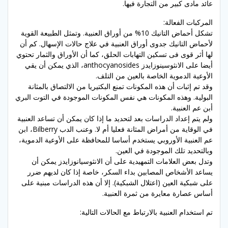
عائد مادى كبير من التجارة فيها.
المركبات الفعالة:
تشكل أحماض التانيك 10% من أوراق العنبية. وتمثل الطبيعة القوية
لأحماض التانيك جدوى أوراق العنبية في علاج حالات الإسهال. كم أن
لها أثر قوى فى تسكين التهابات الحلق، كما أن الأوراق والثمار تحتوي
أيضا على الانثوسينوزايدز anthocyanosides، الذي يمكن أن يقي
الأوعية الدموية الخاصة بالعين من التلف.
وقد تم إثبات أن هذه المكونات تمنع البكتيريا من الالتصاق بالمثانة
البولية. وهذه المكونات هي نفس المكونات الموجودة في التوت البري
أبن عم العنبية.
ولم يتم إعداد الدراسات بعد لتحديد ما إذا كان يمكن أن تساعد العنبية
في الوقاية من أمراض المثانة فعليا أم لا. وعنب الدب Bilberry، ابن
عم العنبية الأوروبي يستخدم أساسا للمحافظة على الأوعية الدموية،
وبالتحديد تلك الموجودة في العين.
وتدل بعض العلامات التمهيدية على أن الانثوسيانوزايدز يمكن أن
يساعد الأشخاص المصابين بداء السكر، خاصة إذا كان لديهم ضرر
على شبكية العين (اعتلال الشبكية). إلا أن هذه الدراسات مبنية على
أساس عصارة معايرة من ثمرة العنبية.
تم استخدام العنبية بالارتباط مع الحالات التالية: