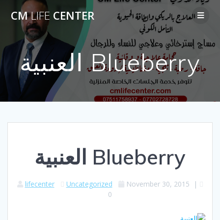
Skip
CM
LIFE
CENTER
to
content
العنبية Blueberry
العنبية Blueberry
lifecenter
Uncategorized
November 30, 2015
|
0