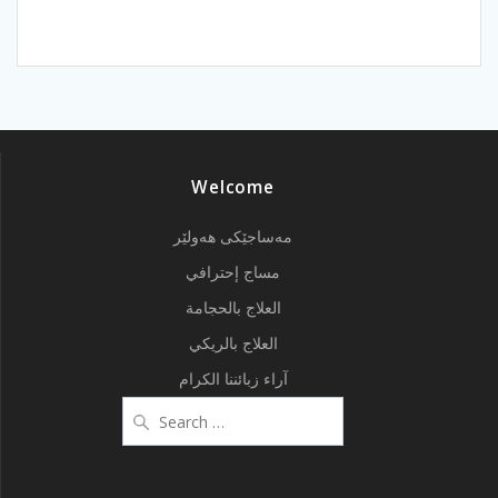
Welcome
مەساجێکی هەولێر
مساج إحترافي
العلاج بالحجامة
العلاج بالريكي
آراء زبائننا الكرام
Search
for: