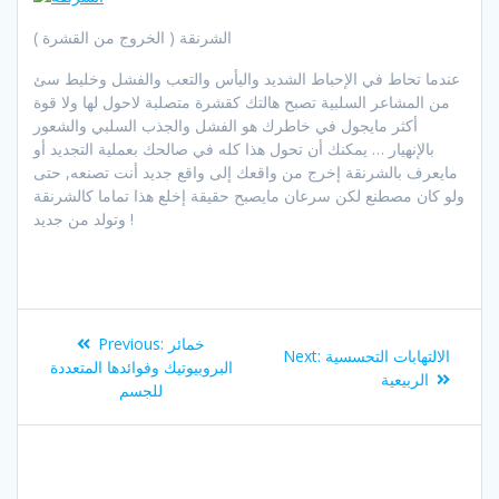
الشرنقة ( الخروج من القشرة )
عندما تحاط في الإحباط الشديد واليأس والتعب والفشل وخليط سئ
من المشاعر السلبية تصبح هالتك كقشرة متصلبة لاحول لها ولا قوة
أكثر مايجول في خاطرك هو الفشل والجذب السلبي والشعور
بالإنهيار … يمكنك أن تحول هذا كله في صالحك بعملية التجديد أو
مايعرف بالشرنقة إخرج من واقعك إلى واقع جديد أنت تصنعه, حتى
ولو كان مصطنع لكن سرعان مايصبح حقيقة إخلع هذا تماما كالشرنقة
وتولد من جديد !
Post
Previous
خمائر
Previous:
Next
الالتهابات التحسسية
Next:
navigation
post:
البروبيوتيك وفوائدها المتعددة
post:
الربيعية
للجسم