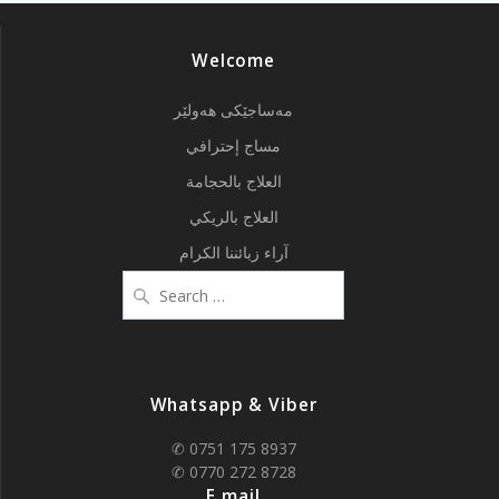
Welcome
مەساجێکی هەولێر
مساج إحترافي
العلاج بالحجامة
العلاج بالريكي
آراء زبائننا الكرام
Search
for:
Whatsapp & Viber
✆ 0751 175 8937
✆ 0770 272 8728
E.mail