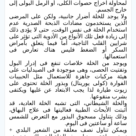
لمحاولة اخراج حصوات الكلى، أو الرمل البولى إلى
خارج الجسم.
ولا يوجد للخلة أضرار جانبية، ولكن على المرضى
الذين يستخدمون مضادات الذبحة الصدرية عدم
استخدام الخلة فى نفس الوقت، حتى لا يؤدى ذلك
إلى زيادة فعل تلك الأنواع من الأدوية التى تؤثر على
شرايين القلب التاجية، أما فيما يتعلق بأمراض
السكر أو الضغط فليس هناك تعارض فى
استعمالها.
ويوجد من الخلة خلاصات تنفع فى إدرار البول
وتفتيت الحصى، وهى موجودة فى الصيدليات على
هيئة مركبات جاهزة للاستعمال مثل الحبيبات
الفوارة (كولى يورينال) وبذور الخلة تحتوى على
زيوت طيارة لذا يجب الابتعاد عن غليها ويكتفى
بشرب منقوعها.
والخلة الشيطاني، التى تشبه الخلة العادية، قد
أثبتت الأبحاث الطبية فعاليتها فى علاج البهاق،
وذلك بتناول مسحوق البذور مع التعرض للشمس
ساعة أو ساعتين فى اليوم.
ويمكن تناول نصف معلقة من الشعير البلدي +