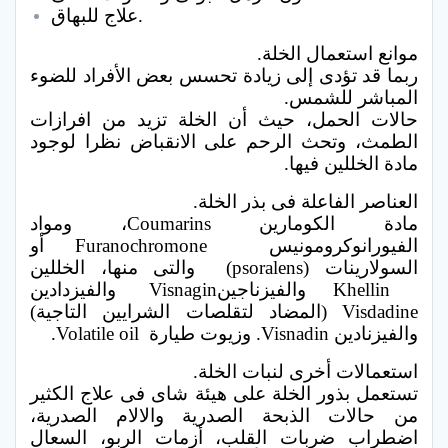
علاج للبهاق.
موانع استعمال الخلة.
ربما قد تؤدى إلى زيادة تحسس بعض الأفراد للضوء
المباشر للشمس.
حالات الحمل، حيث أن الخلة تزيد من افرازات
الطمث، وتحث الرحم على الانقباض نظرا لوجود
مادة الخللين فيها.
العناصر الفاعلة فى بذر الخلة.
مادة الكومارين Coumarins، ومواد
الفيورانوكرومونيس Furanochromone أو
السولارينات (psoralens) والتى منها، الخللين
Khellin والفيزناجينVisnagin والفيزدادين
Visdadine (المضاد لتقلصات الشرايين التاجية)
والفيزنادين Visnadin. وزيوت طيارة Volatile oil.
استعمالات أخرى لنبات الخلة.
تستعمل بذور الخلة على هيئة شاى فى علاج الكثير
من حالات الذبحة الصدرية والالام الصدرية،
اضطراب ضربات القلب، أزمات الربو، السعال