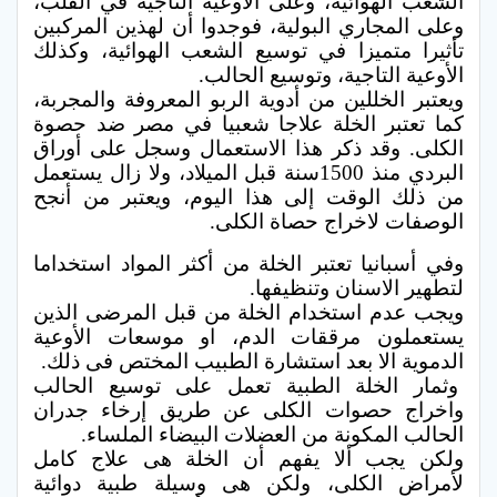
الشعب الهوائية، وعلى الأوعية التاجية في القلب،
وعلى المجاري البولية، فوجدوا أن لهذين المركبين
تأثيرا متميزا في توسيع الشعب الهوائية، وكذلك
الأوعية التاجية، وتوسيع الحالب.
ويعتبر الخللين من أدوية الربو المعروفة والمجربة،
كما تعتبر الخلة علاجا شعبيا في مصر ضد حصوة
الكلى. وقد ذكر هذا الاستعمال وسجل على أوراق
البردي منذ 1500سنة قبل الميلاد، ولا زال يستعمل
من ذلك الوقت إلى هذا اليوم، ويعتبر من أنجح
الوصفات لاخراج حصاة الكلى.
وفي أسبانيا تعتبر الخلة من أكثر المواد استخداما
لتطهير الاسنان وتنظيفها.
ويجب عدم استخدام الخلة من قبل المرضى الذين
يستعملون مرققات الدم، او موسعات الأوعية
الدموية الا بعد استشارة الطبيب المختص فى ذلك.
وثمار الخلة الطبية تعمل على توسيع الحالب
واخراج حصوات الكلى عن طريق إرخاء جدران
الحالب المكونة من العضلات البيضاء الملساء.
ولكن يجب ألا يفهم أن الخلة هى علاج كامل
لأمراض الكلى، ولكن هى وسيلة طبية دوائية