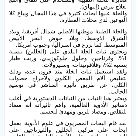
لعلاج مرض (البهاق).
والخلة عليها أبحاث كثيرة في هذا المجال ويباع كلا
النوعين لدى محلات العطارة.
والخلة الطبية موطنها الاصلي شمال أفريقيا، وبلاد
الشرق الاوسط، وبلاد حوض البحر الأبيض
المتوسط. كما تزرع في استراليا، وجنوب أمريكا.
ويحتوي نبات الخلة البلدي على (الخللين) بنسبة
1%، وفزناجين، وخلول جلوكوزيدي، وزيت طيار
بنسبة 2%، وفلافونيدات، وستيرولات.
ولقد استعمل نبات الخلة منذ قرون عدة، وذلك
لتقليص آلام المغص الكلوي ولاخراج حصوات
الكلي، عن طريق تأثيره المباشر في توسيع
الحالب.
ويعتبر هذا النبات من النباتات الدستورية في أغلب
دساتير الأدوية العالمية، وأهم تأثيراته أنه مضاد
للتقلص، ومضاد للربو، ومهدئ للجسم.
لقد قام البحاث المصريون في علوم الأدوية، بعمل
ابحاث على مركبي الخللين والفيزناجين على