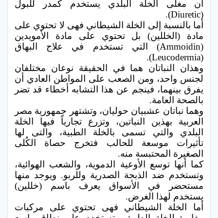
أن مغلى الخلة البلدي يستخدم كمدر للبول
(Diuretic).
أما بالنسبة إلى الخلة الشيطاني فهى لا تحتوي على
مادة (الخللين) بل تحتوي على مادة الأمويدين
(Ammoidin) التي تستخدم في علاج البهاق
(Leucodermia).
وهذان النباتان هما في الحقيقة نوعان مختلفان
لجنس واحد، ومن الصعب على المواطن العادي أن
يفرق بينهما، فينجم عن هذا التشابه أخطاء قد تضر
بالصحة العامة.
وهما نباتان عشبيان حوليان، وتشتهر جمهورية مصر
العربية بهذين النباتين، وتزرع تجارياً فيها الخلة
البلدي والتي تسمى بالخلة الطبية، والتى لها
تأثيرات موسعة للحالب فتخرج حصاة الكُلى
الصغيرة المحتبسة منه.
كما أنها توسع الأوعية الدموية، والشعب الهوائية،
وتستخدم ضد الذبحة الصدرية وللربو. ويوجد منها
مستحضر في الأسواق يعرف باسم (خللين)
يستخدم لهذا الغرض.
أما الخلة الشيطاني فهى تحتوي على مركبات
مغايرة للخلة الطبية، وتستخدم على نطاق واسع