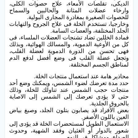
الديكى، تقلصات الأمعاء، علاج حصوات الكلى،
وارخاء عضلات المثانة والحالبين والسماح
للحصوات الصغيرة بمغادرة المجارى البولية.
وخارجيا، تستخدم الخلة فى علاج الجروح والتهابات
الجلد المختلفة، والعضات السامة.
فمادة الخللين تضاد تشنجات العضلات الملساء، فى
كل من الأوعية الدموية، والمسالك الهوائية، وبذلك
فهى تحسن من الدورة الدموية لعضلة القلب،
وتجعل عضلة القلب فى وضع أفضل لدفع الدم
لمناطق الجسم المختلفة.
محاذير هامة عند استعمال منتجات الخلة.
حدد مدة تعرضك لضوء الشمس، ويمكنك وضع أحد
منتجات حجب الشمس عند تناولك للخلة، وذلك
حتى لا يؤدى تعرضك إلى الشمس إلى الاصابة
بالحروق الجلدية.
بعض الأفراد قد يصابون بتلون الجلد، وصبغ بياض
العين باللون الأصفر.
الاستعمال الطويل لمستحضرات الخلة قد يؤدى إلى
شعور بالدوار أو الغثيان وفقد الشهية، وحدوث
الصداع، ومشاكل فى النوم.