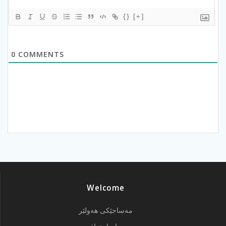
{}
[+]
0
COMMENTS
Welcome
مەساجێکی هەولێر