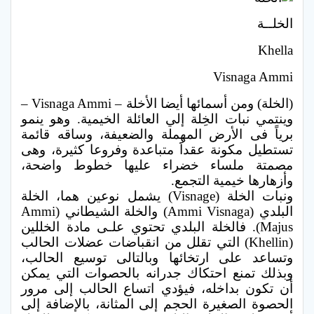
الخلــة
Khella
Visnaga Ammi
(الخلة) ومن أسمائها أيضا الأخلة – Visnaga Ammi –
وينتمي نبات الخِلة إلي العائلة الخيمية. وهو ينمو
برياً فى الأرض المهملة والضعيفة، وساقه قائمة
تستطيل مكونة عقداََ متباعدة وفروعا كثيرة، وهى
مصمتة ملساء خضراء عليها خطوط واضحة،
وأزهارها خيمية التجمع.
ونبات الخلة (Visnage) يشمل نوعين هما، الخلة
البلدي (Ammi Visnaga) والخلة الشيطاني (Ammi
Majus). فالخلة البلدي تحتوي علـى مادة الخللين
(Khellin) التي تقلل من انقباضات عضلات الحالب
وتساعد على ارتخائها وبالتالى توسيع الحالب،
وبذلك تمنع احتكاك جدرانه بالحصوات التي يمكن
أن تكون بداخله، فيؤدي اتساع الحالب إلى مرور
الحصوة الصغيرة الحجم إلى المثانة، بالإضافة إلى