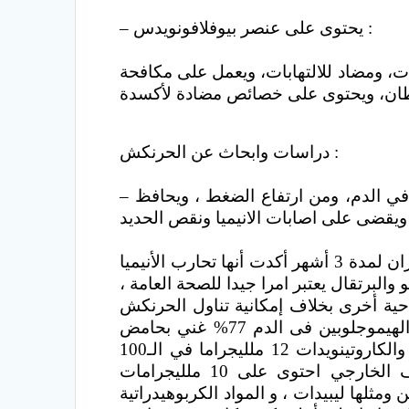
– يحتوى على عنصر بيوفلافونويدس :
ت، ومضاد للالتهابات، ويعمل على مكافحة
دراسات وابحاث عن الحرنكش :
– أثبتت دراسة علمية أن تناول 9 غرامات يومياً من الحرنكش، يمكن أن يقي من ارتفاع الكوليسترول في الدم، ومن ارتفاع الضغط ، ويحافظ
الحرنكش يعد من الثمار المهمة للغاية في محاربة أنيميا نقص الحديد فالتجارب التي اجريت على الفئران لمدة 3 أشهر أكدت أنها تحارب الأنيميا
والبرتقال يعتبر امرا جيدا للصحة العامة ،
حية أخرى بخلاف إمكانية تناول الحرنكش
الهيموجلوبين فى الدم
77% غني بحامض
الاسكورييك ، بما يعادل 120 ملليجراما في الـ100 جرام عصير، السكريات الكلية وصلت إلى 26% والكاروتينويدات 12 ملليجراما في الـ100
جرام، والغلاف الخارجي للثمار به 11% بكتن وقشرة الثمرة بها 21% بكتن أيضاً، بل أن الغلاف الخارجي احتوى على 10 ملليجرامات
القشرة 4 ملليجرامات فقط في الـ100 جرام، وأن البذور الداخلية بها 16% بروتين ومثلها ليبيدات ، و المواد الكربوهيدراتية