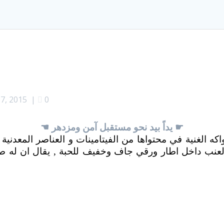
7, 2015
|
0
☛
يداً بيد نحو مستقبل آمن ومزدهر
☚
كه الغنية في محتواها من الفيتامينات و العناصر المعدنية 
 العنب داخل اطار ورقي جاف وخفيف للحبة , يقال ان له