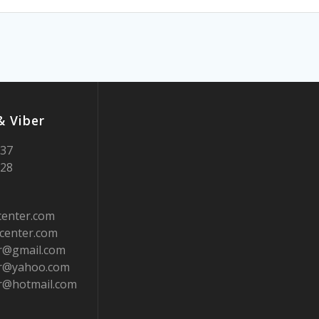
 Viber
937
728
center.com
center.com
er@gmail.com
er@yahoo.com
er@hotmail.com