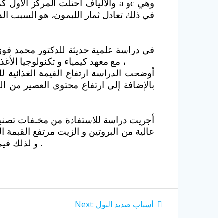
والألياف احتلت المركز الأول كمو
في ذلك تعادل ثمار الليمون، هو السبب 
مع معهد كيمياء و تكنولوجيا الأغذية بالجامعة التقنية ببرلين بألمانيا على ثمار الحرنكش و امكانية إدخالها في المنتجات الغذائية كالعصائر ،
أوضحت الدراسة ارتفاع القيمة الغذائية 
بالإضافة إلى ارتفاع محتوى العصير من ال
عالية من البروتين و الزيت مرتفع القيمة ا
و لذلك فيمكن استخدام هذا الزيت في العديد من الصناعات الغذائية و الدوائية و ممستحضرات التجميل المختلفة .
Next
أسباب صديد البول
Next:
post: