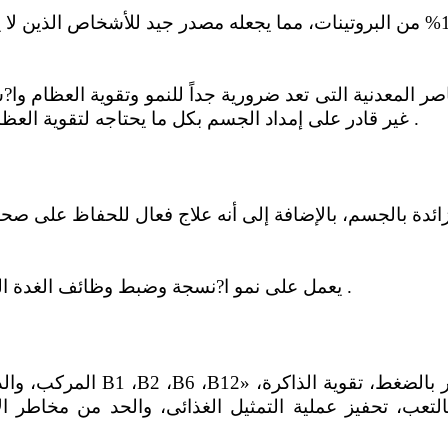
صر المعدنية التى تعد ضرورية جداً للنمو وتقوية العظام وا?
غير قادر على إمداد الجسم بكل ما يحتاجه لتقوية العظام وا?سنان، فيجب أن يكون معه الفسفور .
يعمل على نمو ا?نسجة وضبط وظائف الغدة الكظرية وصحة اللثة، وأيضاً التمثيل الغذائى .
لتعب، تحفيز عملية التمثيل الغذائى، والحد من مخاطر ال