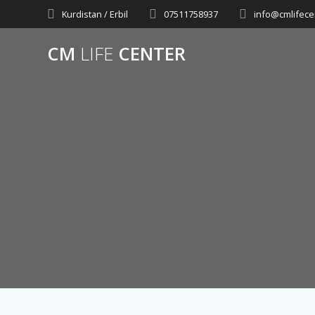
Skip
Kurdistan / Erbil
07511758937
info@cmlifece
to
content
CM
LIFE
CENTER