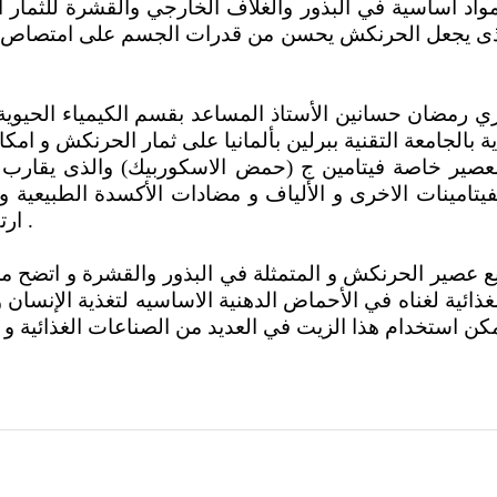
اد أساسية في البذور والغلاف الخارجي والقشرة للثمار احتوائه
الذى يجعل الحرنكش يحسن من قدرات الجسم على امتصاص ا
للعصير خاصة فيتامين ج (حمض الاسكوربيك) والذى يقارب ف
فيتامينات الاخرى و الألياف و مضادات الأكسدة الطبيعية و
ارتفاع الكولسترول في الدم و ارتفاع الضغط .
لغذائية لغناه في الأحماض الدهنية الاساسيه لتغذية الإنسان