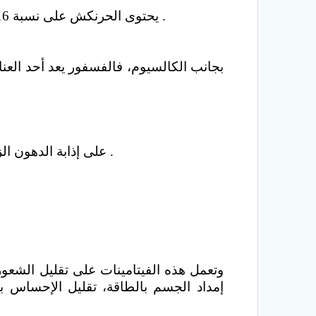
يحتوى الحرنكش على نسبة 16% من البروتينات، مما يجعله مصدر جيد للأشخاص الذين لا يأكلون اللحوم ولديهم نقص فى البروتينات .
بجانب الكالسيوم، فالفسفور يعد أحد العنا
يعمل فيتامين A» على إذابة الدهون الزائدة بالجسم، بالإضافة إلى أنه علاج فعال للحفاظ على صحة العين وترطيب البشرة .
إمداد الجسم بالطاقة، تقليل الإحساس با