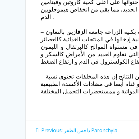
ا على أعلى كمية كاروتين وفيتامين a وc وهي
لحديد، مما يقي من انخفاض هيموجلوبين
الدم .
– في دراسة علمية حديثة للدكتور محمد فوزي رمضان حسانين الأستاذ المساعد بقسم الكيمياء الحيوية بكلية الزراعة جامعة الزقازيق بالتعاون
ى مستواه الموالح كالبرتقال و الليمون
التي تقاوم العديد من الأمراض كالسكر و
– أجريت دراسة للاستفادة من مخلفات تصنيع عصير الحرنكش و المتمثلة في البذور والقشرة و اتضح من النتائج إن هذه المخلفات تحتوى نسبة
 و غناه أيضا فى مضادات الأكسدة الطبيعية
Post
Previous
داحس الظفر Paronchyia
Previous:
post: