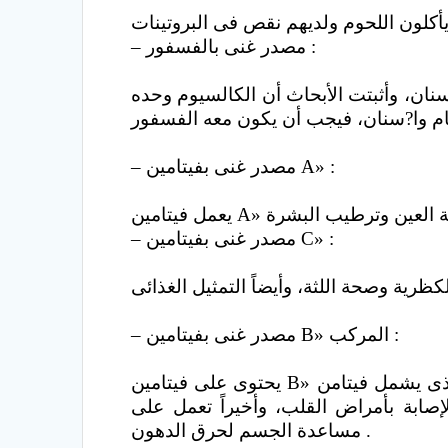
– مصدر غنى بالفسفور :
سنان، وأثبتت الأبحاث أن الكالسيوم وحده
– مصدر غنى بفيتامين A» :
– مصدر غنى بفيتامين C» :
– مصدر غنى بفيتامين B» المركب :
يحتوى على فيتامين B» المركب، والذى يشمل فيتامن B1 ،B2 ،B6 ،B12» وتعمل هذه الفيتامينات على تقليل الشعور بالضغط، تقوية الذاكرة،
إصابة بأمراض القلب، وأخيراً تعمل على
مساعدة الجسم لحرق الدهون .