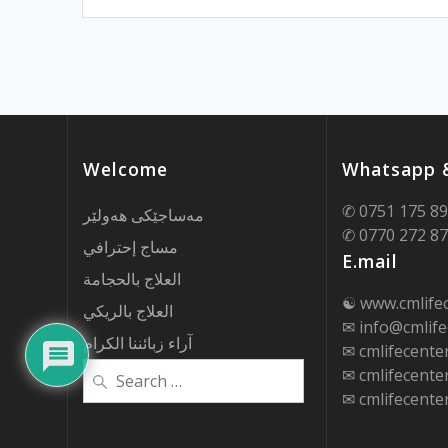
Welcome
Whatsapp &
✆ 0751 175 8
مەساجێکی هەولێر
✆ 0770 272 8
مساج إحترافي
E.mail
العلاج بالحجامة
☯ www.cmlife
العلاج بالريكي
✉ info@cmlife
آراء زبائننا الكرام
✉ cmlifecent
Search
✉ cmlifecent
for:
✉ cmlifecent