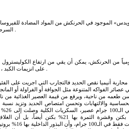
نويدس» الموجود في الحرنكش من المواد المضادة للفيروسا
السرطان، ويحتوى على خصائص مضادة لأكسدة .
على انزيمات الكبد ، ويقضى على اصابات الانيميا ونقص الحديد .
صائر الفواكه المتنوعة مثل الجوافة أو الفراولة أو المانجو 
ن طعمه من ناحية، ويرفع من قيمة العصير الغذائية من نا
لحساسية والالتهابات وتحسن امتصاص الحديد وتزيد نسبة 
كاروتينويدات مقارنة ب