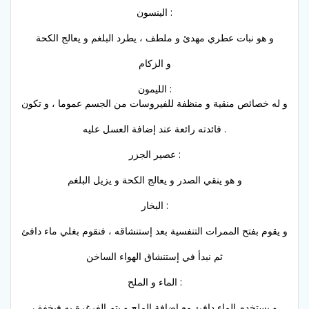
الينسون :
و هو نبات عطري مهدئ و ملطف ، يطرد البلغم و يعالج الكحة
و الزكام
الليمون :
و له خصائص منقية و منظفة للفيروسات من الجسم عموما ، و تكون
فائدته رائعة عند إضافة العسل عليه .
عصير الجزر :
و هو ينقي الصدر و يعالج الكحة و يزيل البلغم
البخار :
و يقوم بفتح الممرات التنفسية بعد إستنشاقه ، فنقوم بغلي ماء دافئ
ثم نبدأ في إستنشاق الهواء الساخن
الماء و الملح :
و يستخدم الماء دافئ مع إضافة الملح و يتم الغرغرة به فيخفف