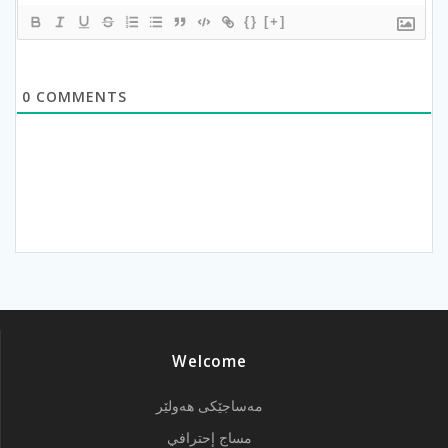
{}
[+]
0
COMMENTS
Welcome
مەساجێکی هەولێر
مساج إحترافي