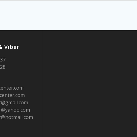
 Viber
937
728
center.com
center.com
er@gmail.com
er@yahoo.com
er@hotmail.com