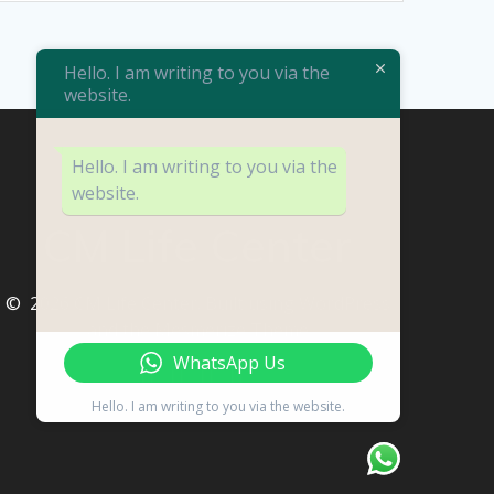
Hello. I am writing to you via the
website.
Hello. I am writing to you via the
website.
CM Life Center
© 2026 CM Life Center. Built using WordPress
and the
Mesmerize Theme
WhatsApp Us
Hello. I am writing to you via the website.