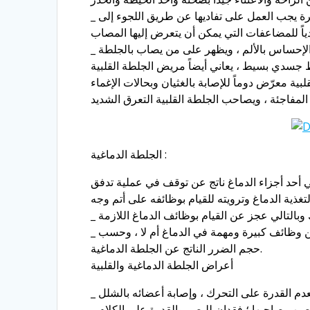
_ أما إذا كان الجزء المصاب من القلب نتيجة إنسداد شريان رئيسي ومسؤول كبير عن القلب فتكون هناك خطورة كبيرة يجب العمل على تفاديها عن طريق اللجوء إلى
_ إن مريض الجلطة القلبية يعاني من آلام شديدة تمتد في ذراعه اليسرى كاملة ، ويصاب أيضاً بآلام في صدره تجعله دائم الإحساس بالألم ، ويظهر على من يصاب بالجلطة
ط جسدي بسيط ، يعاني أيضاً مريض الجلطة القلبية
ة معرّض دوماً للإصابة بالغثيان وبحالات الإغماء
بية التعرق الشديد .
الجلطة الدماغية :
ي أحد أجزاء الدماغ ناتج عن توقف في عملية تدفق
_ إن الآثار الناتجة عن السكتة الدماغية والنتائج الضارّة به يتحدد حجمها حسب الجزء المصاب بالجلطة إن كان مسؤول عن وظائف كبيرة ومهمة في الدماغ أم لا ، وحسب
حجم الضرر الناتج عن الجلطة الدماغية.
أعراض الجلطة الدماغية والقلبية
 بعدم القدرة على التحرك ، وإصابة أعضائه بالشلل