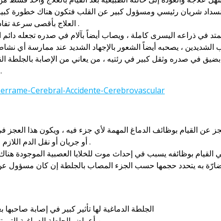
العلاج بأقصى سرعة تفادياً للمضاعفات التي يمكن أن يتعرض إليها المصاب .
 الشديدين ، يصحبه أيضاً الشعور بالإجهاد الشديد عند ممارسة أي نشا
يق في صدره وثقل كبير في رئتيه ، من يعاني من الإصابة بالجلطة القلبي
المفاجئة ، ويصاحب الجلطة القل
ز عن القيام بوظائف الدماغ المهمة لأي جزء فيه ، ويكون هذا العجز ف
أو جريان أو نقل الدم اللازم لتغذية الدماغ وترويته للقيام بوظائفه على أتم وجه .
_ الجلطة الدماغية لها تأثير كبير في إصابة صاحبها
_ من أعراض الجلطة الدماغية التي تصيب صاحبها ؛ فقدان للبصر والقدرة على الكلام .