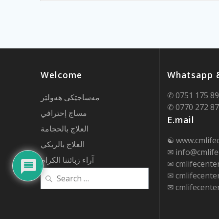
Welcome
Whatsapp &
✆ 0751 175 8
مەساجێکی هەولێر
✆ 0770 272 8
مساج إحترافي
E.mail
العلاج بالحجامة
☯ www.cmlife
العلاج بالريكي
✉ info@cmlife
آراء زبائننا الكرام
✉ cmlifecent
Search
✉ cmlifecent
for:
✉ cmlifecent