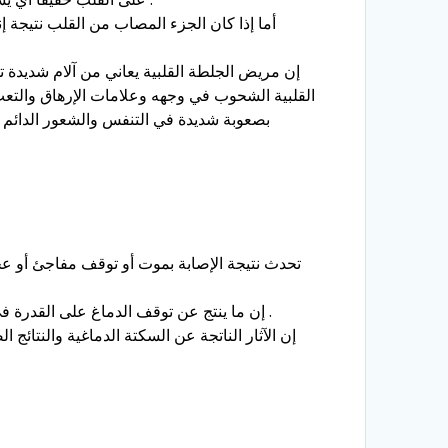
القلبية الشحوب في وجهه وعلامات الإرهاق والتعب
بصعوبة شديدة في التنفس والشعور الدائم بض
تحدث نتيجة الإصابة بموت أو توقف مفاجئ أو عج
_ إن ما ينتج عن توقف الدماغ على القدرة في القيام بوظائفه يسبب في إحداث موت للخلايا العصبية الموجودة هناك وبالتالي عجز عن القيام بوظائف الدماغ اللازمة .