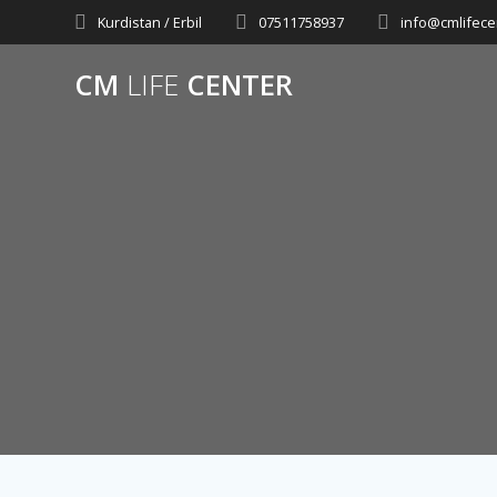
Skip
Kurdistan / Erbil
07511758937
info@cmlifece
to
content
CM
LIFE
CENTER