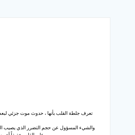
تعرف جلطة القلب بأنها ، حدوث موت جزئي لبعض 
على القلب خفيفاً أي يسهل علاجه والعودة إلى حالته الطبيعية بعد القيام بالعلاج وأخذ قسط من الراحة والاعتناء جيداً بصحته وأخذ الحيطة والحذر .