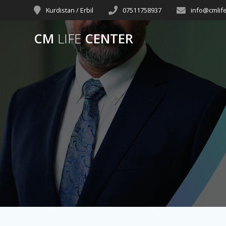
Skip
Kurdistan / Erbil
07511758937
info@cmlif
to
content
CM
LIFE
CENTER