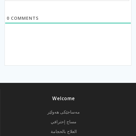
0
COMMENTS
Welcome
مەساجێکی هەولێر
مساج إحترافي
العلاج بالحجامة