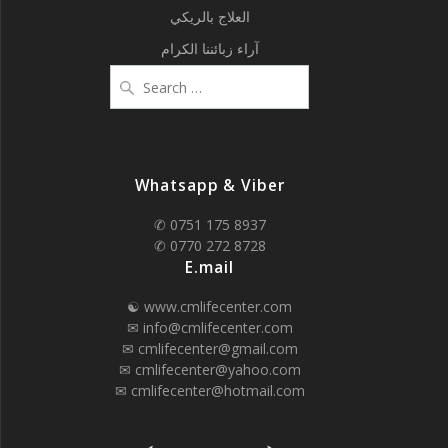
العلاج بالريكي
آراء زبائننا الكرام
Search
for:
Whatsapp & Viber
✆ 0751 175 8937
✆ 0770 272 8728
E.mail
☯ www.cmlifecenter.com
✉ info@cmlifecenter.com
✉ cmlifecenter@gmail.com
✉ cmlifecenter@yahoo.com
✉ cmlifecenter@hotmail.com