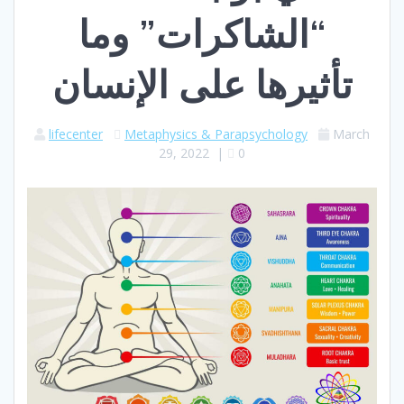
“الشاكرات” وما
تأثيرها على الإنسان
lifecenter
Metaphysics & Parapsychology
March
29, 2022
|
0