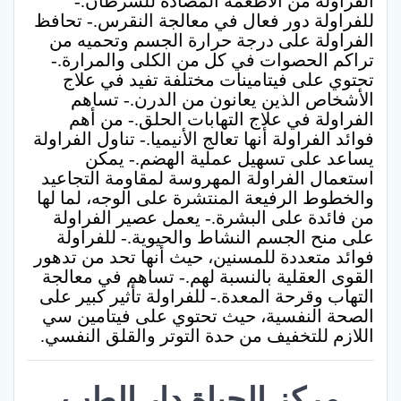
الفراولة من الأطعمة المضادة للسرطان.-
للفراولة دور فعال في معالجة النقرس.- تحافظ
الفراولة على درجة حرارة الجسم وتحميه من
تراكم الحصوات في كل من الكلى والمرارة.-
تحتوي على فيتامينات مختلفة تفيد في علاج
الأشخاص الذين يعانون من الدرن.- تساهم
الفراولة في علاج التهابات الحلق.- من أهم
فوائد الفراولة أنها تعالج الأنيميا.- تناول الفراولة
يساعد على تسهيل عملية الهضم.- يمكن
استعمال الفراولة المهروسة لمقاومة التجاعيد
والخطوط الرفيعة المنتشرة على الوجه، لما لها
من فائدة على البشرة.- يعمل عصير الفراولة
على منح الجسم النشاط والحيوية.- للفراولة
فوائد متعددة للمسنين، حيث أنها تحد من تدهور
القوى العقلية بالنسبة لهم.- تساهم في معالجة
التهاب وقرحة المعدة.- للفراولة تأثير كبير على
الصحة النفسية، حيث تحتوي على فيتامين سي
اللازم للتخفيف من حدة التوتر والقلق النفسي.
مركز الحياة دار الطب