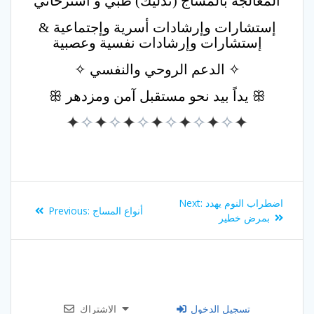
المعالجة بالمساج (تدليك) طبي و استرخائي
إستشارات وإرشادات أسرية وإجتماعية &
إستشارات وإرشادات نفسية وعصبية
✧ الدعم الروحي والنفسي ✧
ꕥ يداً بيد نحو مستقبل آمن ومزدهر ꕥ
✦
✧
✦
✧
✦
✧
✦
✧
✦
✧
✦
✧
✦
Post
Next
اضطراب النوم يهدد
Next:
Previous
أنواع المساج
Previous:
navigation
post:
بمرض خطير
post:
تسجيل الدخول
الاشتراك