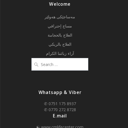
Welcome
مەساجێکی هەولێر
مساج إحترافي
العلاج بالحجامة
العلاج بالريكي
آراء زبائننا الكرام
Search
for:
Whatsapp & Viber
✆ 0751 175 8937
✆ 0770 272 8728
E.mail
☯ www.cmlifecenter.com