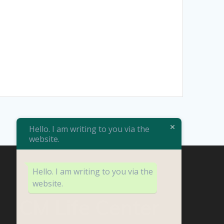
Hello. I am writing to you via the
website.
Hello. I am writing to you via the
website.
CM Life Center