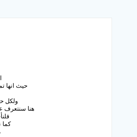
ا
حيث انها ت
ولكل حج
هنا سنتعرف على
فلنأ
كما 
م