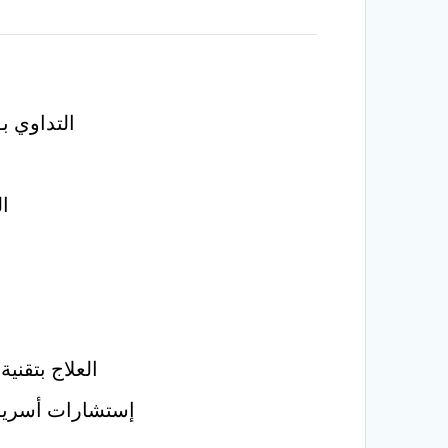
التداوي ب
ال
العلاج بتقنية EFT عبر الحقل الفكري وإزالة المشاعر السلبية من خلال طاقة ا
إستشارات أسرية 