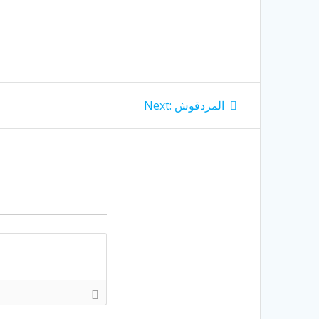
Next
المردقوش
Next:
post: