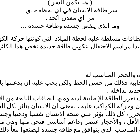
( هنا يكمن السر )
سر طاقه الانسان في أي لحظة خلق .
من اي معدن اتُخذ .
وما الذي ينقص جسده وطاقة جسده …
طاقات مسلطة عليه لحظة الميلاد التي كونتها حركة الكو
أ مراسم الاحتفال بتكوين طاقة جديدة تخص هذا الكائن 
والحجر المناسب له
يجابيه فذلك من حسن الحظ ولكن يجب عليه ان يدعمها بال
ديد بداخله .
 تعزز الطاقة الإيجابية لديه ومنها الطاقات النابعة من ا
ون وحركة الكواكب عليه ، بمعنى أن الانسان يتأثر بكل ا
جزر ، كل ذلك يؤثر علي صحه الانسان نفسيا وذهنيا وجسد
لأقل ، والأحجار عنصر وداعم أساسي فنحن منها وهي من
ناسب الذي يتوافق مع طاقه جسده ليصنعوا معاً ذلك ال