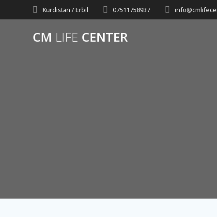
Skip
Kurdistan / Erbil
07511758937
info@cmlifece
to
content
CM
LIFE
CENTER