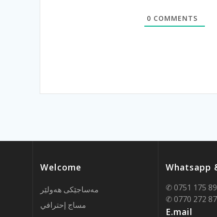
0
COMMENTS
Welcome
Whatsapp &
✆ 0751 175 8
مەساجێکی هەولێر
✆ 0770 272 8
مساج إحترافي
E.mail