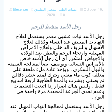
October 19,
تقنيات الطب الشعبي التقليدي
lifecenter
2020
|
0
رجل الأسد منشط للرحم
رجل الأسد نبات عشبي معمر يستعمل لعلاج
التهابات المبيض عند النساء وكذلك لعلاج
الاسهال والنزيف الداخلي ولعلاج الامراض
المهبلية وارتخاء الرحم والبطن بعد الولادة
والاجهاض المتكرر أي ان رجل الأسد خاص
بالأمراض النسائية ويوصف ايضاً لمعالجة السمنة
والبول السكري ، ويؤخذ عادة ملء ملعقة على
معلقة كوب ماء
مغلي ويترك لمدة عشر دقائق
ثم يصفى ويشرب والمدة العلاجية اربعة اسابيع
فقط ، وليس هناك اضرار إذا اتبعت التعليمات
وعدم تعدي الجرعة المحددة مرة واحدة في
اليوم .
رجل الأسد يستعمل لمعالجة التهاب المهبل عند
النساء ؛ بحمام مقعدي من مغلى رجل الأسد