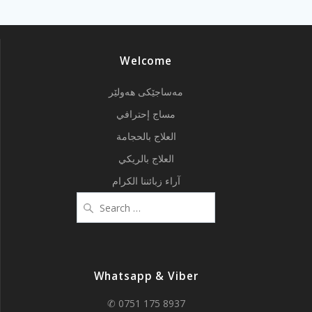
Welcome
مەساجێکی هەولێر
مساج إحترافي
العلاج بالحجامة
العلاج بالريكي
آراء زبائننا الكرام
Search
for:
Whatsapp & Viber
✆ 0751 175 8937