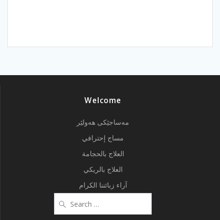
Welcome
مەساجێکی هەولێر
مساج إحترافي
العلاج بالحجامة
العلاج بالريكي
آراء زبائننا الكرام
Search
for: