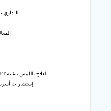
التداوي ب
المعال
العلاج باللمس بتقنية TFT & EFT عبر الحقل الفكري وإزالة المشاعر السلبية والعلاج من خلال طاقة اليد
إستشارات أسرية 