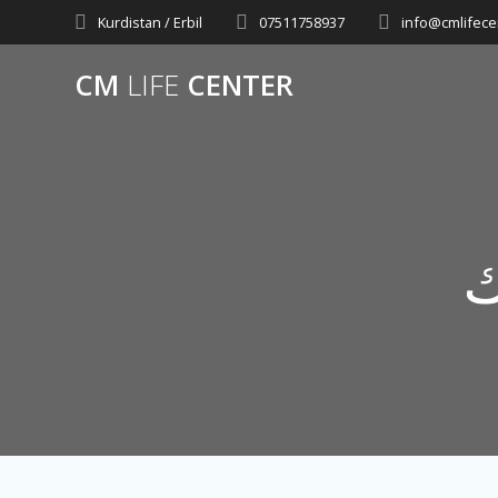
Skip
Kurdistan / Erbil
07511758937
info@cmlifece
to
content
CM
LIFE
CENTER
ك