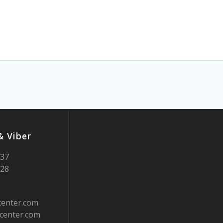
 Viber
937
728
center.com
center.com