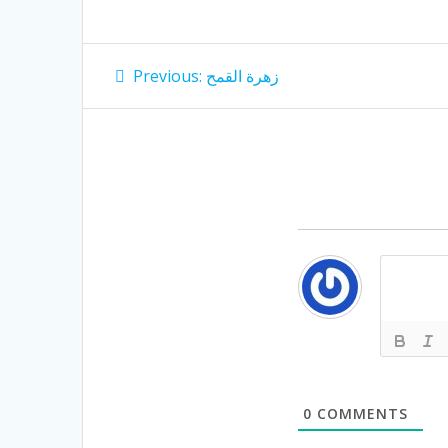
Post
Previous
زهرة القمح
Previous:
post:
navigation
0
COMMENTS