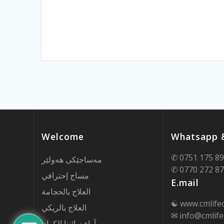
Welcome
Whatsapp &
✆ 0751 175 8
مەساجێکی هەولێر
✆ 0770 272 8
مساج إحترافي
E.mail
العلاج بالحجامة
☯ www.cmlife
العلاج بالريكي
✉ info@cmlife
آراء زبائننا الكرام