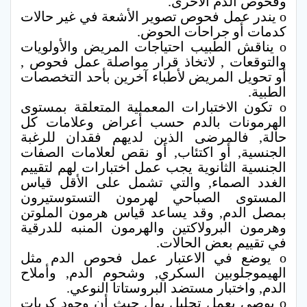
وفحوص الدم الأخرى.
o يندر عمل فحوص تصوير الأشعة في غير حالات
كدمات أو جراحات الحوض.
o يناقش الطبيب احتياجات المريض والأولويات
والتوقعات , لاتخاذ قرار مواصلة عمل فحوص ,
أو تحويل المريض لأطباء آخرين بأحد التخصصات
الطبية.
o تكون الاختبارات المعملية المتعلقة بمستوى
الهرمونات بالدم حسب أعراض وعلامات كل
حالة, فالمرضى الذين لديهم فقدان للرغبة
الجنسية, أو اكتئاب, أو نقص لعلامات الصفات
الجنسية الثانوية يجب عمل اختبارات لهم لتقييم
الغدد الصماء, والتي تشمل على الأقل قياس
المستوى الصباحي لهرمون التستوستيرون
بمصل الدم, وقد يساعد قياس هرمون الملوتن
وهرمون البرولاكتين والهرمون المنبه للدرقية
في تقييم بعض الحالات.
o يوضع في الاعتبار عمل فحوص الدم مثل
الهيموجلوبين السكري, وشحوم الدم, وأملاح
الدم, واختبار مستضد البروستاتا النوعي.
o يوصى بعمل تحليل بول حيث أن وجود كريات