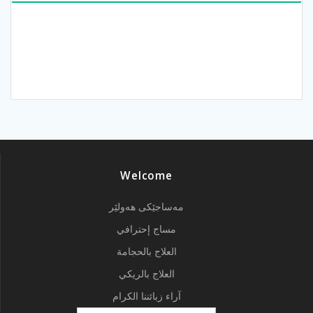
Welcome
مەساجێکی هەولێر
مساج إحترافي
العلاج بالحجامة
العلاج بالريكي
آراء زبائننا الكرام