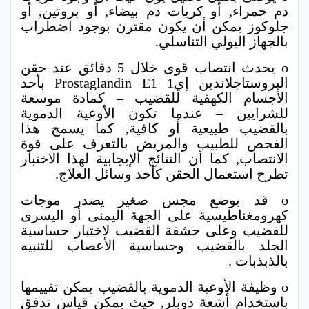
دم حمراء, أو كريات دم بيضاء, أو بروتين, أو
جلوكوز يمكن أن يكون مقترن بوجود اضطراب
بالجهاز البولي التناسلي.
o يحدث انتصاب قوى خلال 5 دقائق عند حقن
البروستاجلاندين إي1 Prostaglandin E1 بأحد
الأجسام الكهفية للقضيب – كمادة موسعة
للشرايين – عندما تكون الأوعية الدموية
بالقضيب طبيعية أو كافية, كما يسمح هذا
الفحص للطبيب والمريض بالتعرف على قوة
الانتصاب, كما أن النتائج الإيجابية لهذا الاختبار
تطرح استعمال الحقن كأحد وسائل العلاج.
o قد يوضع مجس صغير يصدر موجات
كهرومغناطيسية على الجهة اليمنى أو اليسرى
للقضيب وعلى حشفة القضيب لاختبار حساسية
الجلد بالقضيب وحساسية الأعصاب للتنبيه
بالذبذبات .
o وظيفة الأوعية الدموية بالقضيب يمكن تقييمها
باستخدام أشعة دوبلر, حيث يمكن قياس تدفق