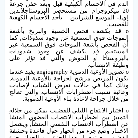
الدم في الأجسام الكهفية قبل وبعد حقن جرعة
20 ميكروجرام من مستحضر البروستاجلاندين
إي1- الموسع للشرايين – بأحد الأجسام الكهفية
للقضيب.
o قد يكشف فحص الخصية والبربخ بأشعة
الموجات فوق السمعية عن وجود شذوذات, كما
أن الفحص بأشعة الموجات فوق السمعية عبر
المستقيم قد يكشف عن وجود شذوذات
بالبروستاتا أو الحوض, والتي قد تؤثر على
وظيفة الانتصاب.
o تصوير الأوعية الدموية angiography يفيد عندما
يكون المريض مرشح لجراحة بالأوعية الدموية,
وذلك كما في حالات تعرض الشباب لإصابات
وعائية تسبب اضطرابات الانتصاب, والتي تعالج
من خلال جراحة لإعادة بناء الأوعية الدموية.
o اختبار الانتفاخ الليلي للقضيب يمكن من خلاله
التمييز بين اضطراب الانتصاب العضوي المنشأ
عن اضطراب الانتصاب النفسي المنشأ, ويشمل
الاختبار وضع جزء من الجهاز حول قاعدة وحشفة
القضيب مع توصيل هذا الجزء من الجهاز بجزء