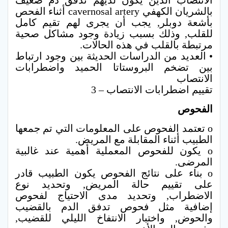
الانتصاب الذين يكون لديهم تدفق دم ضعيف
بالشريان الكهفي cavernosal artery أثناء الفحص
بأشعة دوبلر, يجب أن يجرى لهم تقيم كامل
للقلب, وذلك بسبب زيادة وجود مشاكل صحية
مرتبطة بالقلب في هذه الحالات.
• العديد من الدراسات الحديثة بين وجود ارتباط
بين تضخم البروستاتا الحميد واضطرابات
الانتصاب
تقييم اضطرابات الانتصاب – 3
الفحوص
o تعتمد الفحوص على المعلومات التي تم جمعها
الطبيب أثناء المقابلة مع المريض.
o يكون للفحوص المعملية أهمية عند غالبية
المرضى.
o بناء على نتائج الفحوص يكون الطبيب قادر
على تقييم حالة المريض, وتحديد نوع
الاضطراب, وتحديد مدى الاحتياج لفحوص
إضافية مثل فحوص تدفق الدم بالقضيب
والحوض, واختبار الانتفاخ الليلي للقضيب,