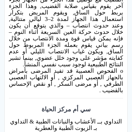
آخر يقوم بقياس صلابة القضيب, وهذا الجزء
يربط حول الساق, ويقوم المريض بتكرار
استعمال هذا الجهاز لمدة 2–3 ليالي متتالية,
وعند حدوث انتصاب – والذي يتوقع أن يكون
خلال حدوث حركة العين السريعة أثناء النوم –
فإنه يمكن قياس قوة ومدة الانتصاب من خلال
رسم بياني يقوم بعمله الجزء المربوط حول
الساق, ويكون غياب الانتصاب الليلي أو عدم
كفايته مؤشر على وجود خلل عضوي, بينما تشير
النتائج الطبيعية لوجود سبب نفسي المنشأ.
o الفحوص العصبية قد تفيد المرضى بأمراض
بالجهاز العصبي المركزي , أو الالتهاب العصبي
الطرفي , أو مرضى السكر , أو نقص الإحساس
بالقضيب .
سي أم مركز الحياة
التداوي بــ الأعشاب والنباتات الطبية & التداوي
بـ الزيوت الطبية والعطرية