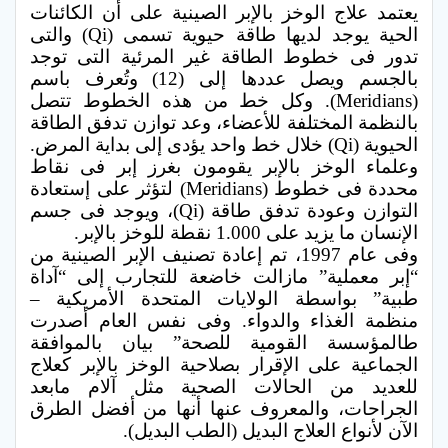
يعتمد علاج الوخز بالإبر الصينية على أن الكائنات
الحية يوجد لديها طاقة حيوية تسمى (Qi) والتى
تدور فى خطوط الطاقة غير المرئية التى توجد
بالجسم ويصل عددها إلى (12) وتُعرف باسم
(Meridians). وكل خط من هذه الخطوط تتصل
بالنظمة المختلفة للأعضاء، وعد توازن تدفق الطاقة
الحيوية (Qi) خلال خط واحد يؤدى إلى بداية المرض.
وعلماء الوخز بالإبر يقومون بغرز إبر فى نقاط
محددة فى خطوط (Meridians) لتؤثر على إستعادة
التوازن وعودة تدفق طاقة (Qi)، ويوجد فى جسم
الإنسان ما يزيد على 1.000 نقطة للوخز بالإبر.
وفى عام 1997، تم إعادة تصنيف الإبر الصينية من
“إبر معملية” مازالت خاضعة للتجارب إلى “آداة
طبية” بواسطة الولايات المتحدة الأمريكية –
منظمة الغذاء والدواء. وفى نفس العام أصدرت
طالمؤسسة القومية للصحة” بيان بالموافقة
الجماعية على الإقرار بصلاحية الوخز بالإبر كعلاج
للعديد من الحالات الصحية مثل آلام مابعد
الجراحات، والمعروف عنها أنها من أفضل الطرق
الآن لأنواع العلاج البديل (الطب البديل).