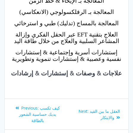
المعالجة بـ الإيحاء & خط الزمن
المعالجة بـ الرفلكسولوجي (الانعكاسي)
المعالجة بالمساج (تدليك) طبي و استرخائي
العلاج بتقنية EFT عبر الحقل الفكري وإزالة
المشاعر السلبية والعلاج من خلال طاقة اليد
إستشارات أسرية وإجتماعية & إستشارات
نفسية وعصبية & إستشارات تنموية وتطويرية
علاجات & وصفات & إستشارات & إرشادات
Post
Previous
كيف تكسب
Previous:
Next
العقل ما بين القيد
Next:
navigation
post:
يديك حساسية الشعور
post:
والابتكار
بالطاقة