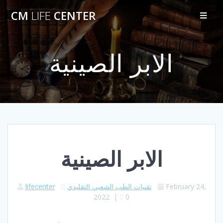
Skip
CM
LIFE
CENTER
to
content
الابر الصينية
الابر الصينية
February 24,
تقنيات الطب الشعبي التقليدي
lifecenter
2022
|
0