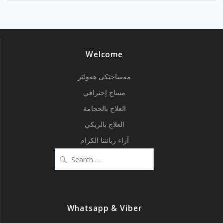
Welcome
مەساجێکی هەولێر
مساج إحترافي
العلاج بالحجامة
العلاج بالريكي
آراء زبائننا الكرام
Search
for:
Whatsapp & Viber