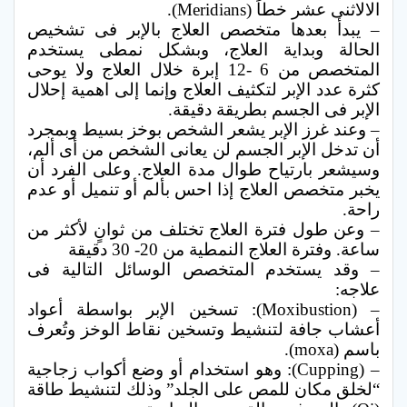
الالاثنى عشر خطاً (Meridians).
– يبدأ بعدها متخصص العلاج بالإبر فى تشخيص
الحالة وبداية العلاج، وبشكل نمطى يستخدم
المتخصص من 6 -12 إبرة خلال العلاج ولا يوحى
كثرة عدد الإبر لتكثيف العلاج وإنما إلى اهمية إحلال
الإبر فى الجسم بطريقة دقيقة.
– وعند غرز الإبر يشعر الشخص بوخز بسيط وبمجرد
أن تدخل الإبر الجسم لن يعانى الشخص من أى ألم،
وسيشعر بارتياح طوال مدة العلاج. وعلى الفرد أن
يخبر متخصص العلاج إذا احس بألم أو تنميل أو عدم
راحة.
– وعن طول فترة العلاج تختلف من ثوانٍ لأكثر من
ساعة. وفترة العلاج النمطية من 20- 30 دقيقة
– وقد يستخدم المتخصص الوسائل التالية فى
علاجه:
– (Moxibustion): تسخين الإبر بواسطة أعواد
أعشاب جافة لتنشيط وتسخين نقاط الوخز وتُعرف
باسم (moxa).
– (Cupping): وهو استخدام أو وضع أكواب زجاجية
“لخلق مكان للمص على الجلد” وذلك لتنشيط طاقة