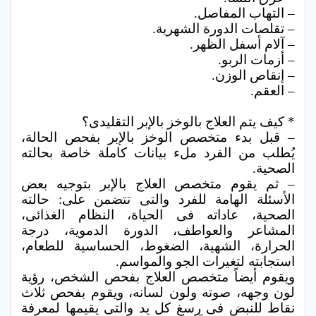
– التهاب المفاصل.
– تقلصات الدورة الشهرية.
– آلام أسفل الظهر.
– أزمات الربو.
– إنقاص الوزن.
– العقم.
* كيف يتم العلاج بالوخز بالإبر التقليدى؟
– قبل بدء متخصص الوخز بالإبر بفحص الحالة،
يُطلب من الفرد ملء بيانات كاملة خاصة بحالته
الصحية.
– ثم يقوم متخصص العلاج بالإبر بتوجيه بعض
الأسئلة الهامة للفرد والتى تتضمن على: حالته
الصحية، عاداته فى الحياة، النظام الغذائى،
المشاعر والعواطف، الدورة الدموية، درجة
الحرارة، الشهية، الضغوط، الحساسية للطعام،
استجابته لتغيرات الجو والمواسم.
ويقوم أيضاً متخصص العلاج بفحص الشخص، رؤية
لون وجهه، صوته ولون لسانه، ويقوم بفحص ثلاث
نقاط للنبض فى رسغ كل يد والتى يقيمها لمعرفة