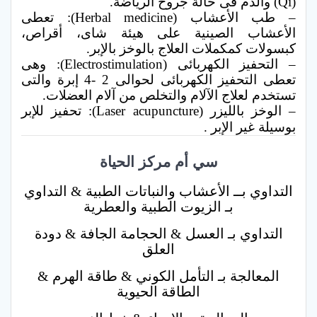
(Qi) والدم فى حالة جروح الرياضة.
– طب الأعشاب (Herbal medicine): تعطى
الأعشاب الصينية على هيئة شاى، أقراص،
كبسولات كمكملات العلاج بالوخز بالإبر.
– التحفيز الكهربائى (Electrostimulation): وهى
تعطى التحفيز الكهربائى لحوالى 2 -4 إبرة والتى
تستخدم لعلاج الآلام والتخلص من آلام العضلات.
– الوخز بالليزر (Laser acupuncture): تحفيز للإبر
بوسيلة غير الإبر .
سي أم مركز الحياة
التداوي بــ الأعشاب والنباتات الطبية & التداوي
بـ الزيوت الطبية والعطرية
التداوي بـ العسل & الحجامة الجافة & دودة
العلق
المعالجة بـ التأمل الكوني & طاقة الهرم &
الطاقة الحيوية