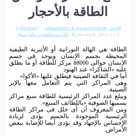
الطاقة بالأحجار
الأحجار
Metaphysics & Parapsychology
lifecenter
0
|
January 8, 2015
الكريمة والكوارتز والكريستال
الطاقة هي الهالة النورانية أو الأثيرية الطيفية
المحيطة بجسم الإنسان ويوجد في جسم
الإنسان حوالى 88000 مركز للطاقة أو ما يطلق
عليه «الشاكرا» عند الهنود
أما في الثقافة الصينية فيطلق عليها «الأكوا»
وهى المراكز التي يتم التعامل معها بالإبر
الصينية.
ويبلغ عدد المراكز الرئيسية للطاقة سبع مراكز
يسميها الصوفية «باللطائف السبع».
ومن المعروف أن أى خلل فى مراكز الطاقة
الرئيسية الموجودة بالجسم يؤدى لزيادة
الإحساس بالإجهاد وقد يؤدى أيضا للإصابة ببعض
الأمراض.