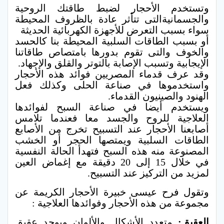
وتستخدم الأحجار لضبط طاقتك الروحية
والجسمانيةالتى تتأثر عادة بالظروف المحيطة
سواء بسبب التعرض للأجهزة الكهربائية الحديثة
أو بسبب الطاقات السلبية المحيطة بنا كالحسد
والخوف والتى تقوم بدورها بامتصاص طاقاتنا
الإيجابية وتسبب الإصابة بالتوتر والقلق والإجهاد.
وقد عرف قدماء المصريين فوائد هذه الأحجار
واستخدموها في صناعة الحلى وكذلك فعل
الهنود والصينيون القدماء.
ويستخدم أيضا في صناعة السبح لفوائدها
العلاجية للروح والجسد معا فعندما تلامس
أصابعنا الأحجار عند التسبيح تخرج من الأصابع
الطاقات السلبية ويمتصها الحجر أو الخشب
المصنوعة منه هذه السبح فتهدأ الحالة النفسية
في خلال 15 إلى 20 دقيقة مع إغماض العين
لمزيد من التركيز عند التسبيح.
وتقول فرح عيسى خبيرة الأحجار الكريمة عن
مجموعة من هذه الأحجار وفوائدها العلاجية :
العقيق:
متعدد الأشكال والألوان ويوجد عقيق