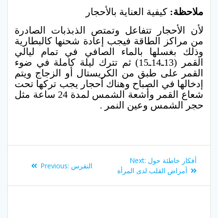
ملاحظة:
كيفية العناية بالأحجار
لأن الأحجار تتفاعل وتمتص الذبذبات الصادرة
من مراكز الطاقة فيجب إعادة شحنها كالبطارية
وذلك بغسلها بالماء الصافي في تمام ليالي
القمر (13ـ14ـ15) ثم تترك ليلة كاملة في ضوء
القمر على طبق من الكريستال أو الزجاج ويتم
إدخالها في الصباح وهناك أحجار يجب تركها تحت
شعاع القمر وأشعة الشمس لمدة 24 ساعة مثل
حجر الشمس وعين النمر .
Post
Next
أفكار خاطئة حول
Next:
Previous
النقرس
Previous:
navigation
post:
أمراض القلب لدى المرأة
post: