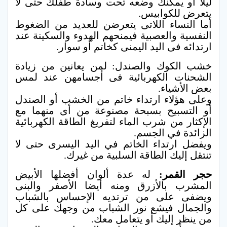
ليلا أو يمكنك وضعه تحت وسادة طفلك حتى لا
يتعرض للكوابيس.
أما النساء اللاتى يتعرضن للعديد من الضغوط
النفسية والعصبية فيمنحهم الهدوء والسكينة عند
ارتدائه فى اليد اليمنى كخاتم أو سوار.
خشب الكوك والصندل: لمن يعانين من زيادة
الشحنات الكهربائية فى أجسامهن عند لمس
بعض الأشياء.
وعلى هؤلاء ارتداء خاتم من الخشب أو الصندل
أو التسبيح بسبحة مصنوعة من أى منهما مع
الإكثار من شرب الماء لتفريغ الطاقة الكهربائية
الزائدة في الجسم.
ويفضل ارتداء الخاتم في اليد اليسرى حتى لا
تنتقل إليك الطاقة السلبية من غيرك.
حجر القمر:
له عدة ألوان أفضلها الأبيض
المشرب بالأزرق ومنه أيضا الأصفر والبنى
ويضفى على من ترتديه الإحساس بالشباب
والجمال فيشع نور الشباب من وجهك على كل
من ينظر إليك أو يتعامل معك.