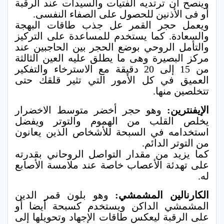
وينصح أن ترتديه الفتيات والسيدات عند الرقبة
أو فى الأذنين للحصول على الصفاء النفسى.
ويعمل حجر القمر عل جذب طاقات البهجة
والسعادة. كما يستخدم للمساعدة على التركيز
والتأمل الروحي بوضع الحجر بين الحاجبين عند
مركز البصيرة وهى ما يطلق عليه العين الثالثة
من 15 إلى 20 دقيقة مع الاسترخاء والتفكير
العميق في كل الأمور التي تثير قلقك حتى
تتخلصين منها.
الإيفنترين:
وهو حجر أخضر متوسط الاخضرار
يخلص القلب من الهموم والتوتر ويفضل
استخدامه في السبحة للأشخاص الذين يعانون
من التوتر الدائم.
كما يزيد من مقدار التواصل الروحاني بقدرته
على تهدئة الأعصاب خاصة عند ملامسة الأصابع
له.
الكارنالين المشمشي:
وهو بلون قمر الدين
المشمشي الداكن ويستخدم كسبحة أيضا أو
على الرقبة ليعكس طاقات الإجهاد وتحويلها إلى