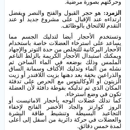
وحركتهم بصورة مرضية.
الزمرد:
هو حجر القبول والفتح والنصر ويفضل
ارتداءه عند الإقبال على مشروع جديد أو عند
التقدم للالتحاق بالوظائف.
وتستخدم الأحجار أيضا لتدليك الجسم مما
يساعد على استرخاء العضلات خاصة باستخدام
الأحجار البركانية للتخلص من حدة التوتر والإجهاد
ويمكنك استبدال الأحجار الكريمة بالزلط الناعم
الملمس وذلك بوضعه في الماء الساخن ثم
نشله من الماء وتدليك الأكتاف وسمانة الساق
والذراعين بخفة بعد دهنها بزيت اللافندر أو زيت
الزيتون أو الأوكالبتوس مع الحرص على تدفئة
المكان الذى تم تدليكه بفوطة دافئة لأن العضلة
تكون في وضع استرخاء.
كما تدلك عضلات الوجه بأحجار الاماتيست أو
الروز كوارتز والجاد الأخضر الفاتح لإخفاء
التجاعيد البسيطة وتنشيط طاقة البشرة
والعضلات في حركة دائرية من أسفل إلى أعلى
لمدة خمس دقائق.