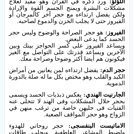
اللؤلؤ:
ورد ذكره في القرآن وهو مفيد لعلاج
مشكلات البشرة ويمنح الجسم القوة والإرادة
ولكن يفضل ارتداءه مع حجر آخر كالمرجان أو
الفيروز حتى لا يجلب الحزن والدموع لصاحبه.
الفيروز:
هو حجر الصراحة والوضوح وليس حجر
الحسد كما يدعى البعض.
ويساعد الفيروز على كسر الحواجز بينك وبين
الآخرين ويساعد قدرتك على التواصل مع الغير
فيكونون هم أيضا أكثر وضوحا وصراحة معك.
حجر الدم:
يفضل ارتداءه لمن يعانين من أمراض
الكبد والقلب وهو مختص بكل ما له صلة بالدورة
الدموية.
الجارنيت الهندي:
يعكس ذبذبات الحسد ويسمى
بحجر حلال المشكلات وفى الهند لا تتخلى عنه
الفتيات فى حليهن خاصة من ترغب منهن في
الزواج وهو حجر المواقف الصعبة.
الاماتيست البنفسجى:
حجر روحاني للهدوء
ولضبط المشاعر العاطفية.
ويجلب طاقات