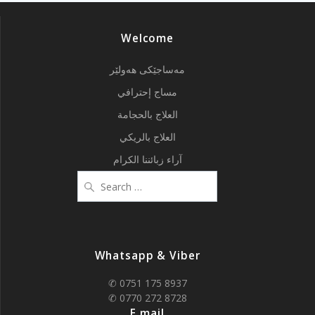
Welcome
مەساجێکی هەولێر
مساج إحترافي
العلاج بالحجامة
العلاج بالريكي
آراء زبائننا الكرام
Search
for:
Whatsapp & Viber
✆ 0751 175 8937
✆ 0770 272 8728
E.mail