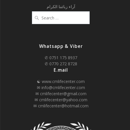
آراء زبائننا الكرام
Search
for:
Whatsapp & Viber
✆ 0751 175 8937
✆ 0770 272 8728
E.mail
☯ www.cmlifecenter.com
✉ info@cmlifecenter.com
✉ cmlifecenter@gmail.com
✉ cmlifecenter@yahoo.com
✉ cmlifecenter@hotmail.com