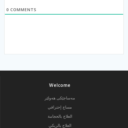
0
COMMENTS
Welcome
مەساجێکی هەولێر
مساج إحترافي
العلاج بالحجامة
العلاج بالريكي