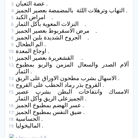
عضة الثعبان .
التهاب وترهلات اللثة بالمضمضة بعصير الجميز .
امراض الكبد .
النزلات المعوية بأكل الثمار .
مرض الاسقربوط بعصير الجميز .
الجروح الشديدة بلبن الجميز .
الم الطحال .
اوجاع المعدة .
القشعريرة بعصير الجميز .
آلام الصدر والسعال المزمن والربو بمطبوخ
الثمار .
الاسهال بشرب مطحون الاوراق على الريق .
القروح بذر رماد الحطب على القروح .
الامساك وانتفاخات البطن بشرب عصير
الجميزعلى الريق وأكل الثمار .
عسر الهضم بمطبوخ الجميز .
ضيق النفس بمطبوخ الجميز .
الحساسية .
الماليخوليا .