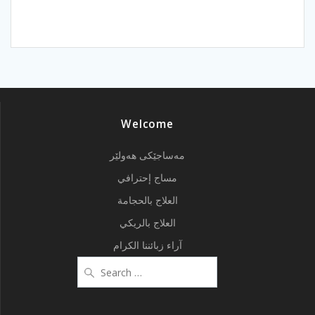
Welcome
مەساجێکی هەولێر
مساج إحترافي
العلاج بالحجامة
العلاج بالريكي
آراء زبائننا الكرام
Search
for: