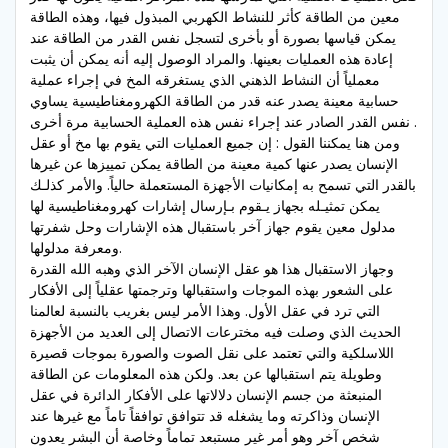
معين من الطاقة كأثر للنشاط الكهربي المبذول فيها، وهذه الطاقة
يمكن قياسها بصورة أو بأخرى لتسجل نفس القدر من الطاقة عند
إعادة هذه العمليات بعينها. والمراد الوصول إليه أنه يمكن أن يثبت
معملياً أن النشاط الذهني الذي يستغرقه المخ في إجراء عملية
حسابية معينة يصدر عنه قدر من الطاقة الكهرومغناطيسية يساوي
نفس القدر الصادر عند إجراء نفس هذه العملية الحسابية مرة أخرى .
ومن هنا يمكننا القول : إن جميع العمليات التي يقوم بها مخ أو عقل
الإنسان يصدر عنها كمية معينة من الطاقة يمكن تمييزها عن غيرها
بالقدر التي تسمح به إمكانيات الأجهزة المستعملة حالياً. والأمر كذلـك
يمكن تمثيـله بجهاز يـقوم بـإرسال إشارات كهرومغناطيسية لها
مدلول معين يقوم جهاز آخر باستقبال هذه الإشارات وحل شفرتها
ومعرفة مدلولها.
وجهاز الاستقبال هذا هو عقل الإنسان الآخر الذي وهبه الله القدرة
على الشعور بهذه الموجات واستقبالها وترجمتها عقلياً إلى الأفكار
التي ترد في عقل الأول. وهذا الأمر ليس بغريب بالنسبة لعالمنا
الحديث الذي وصلت فيه مخترعات الاتصال إلى العديد من الأجهزة
اللاسلكية والتي تعتمد على نقل الصوت والصورة بموجات قصيرة
وطويلة يتم استقبالها عن بعد. ولكن هذه المعلومات عن الطاقة
المنبعثة من جسم الإنسان دلالاتها على الأفكار الدائرة في عقل
الإنسان وذاكرته وما يشغله قد تتوافق توافقاً تاماً مع غيرها عند
شخص آخر وهو أمر غير مستبعد تماماً وخاصة أن البشر يعدون