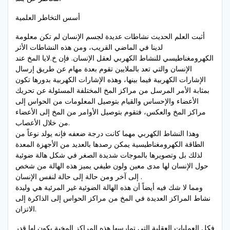
أسس التخاطر العلمية
أثبت العلم الحديث نشاطات عديدة لجسم الإنسان لم تكن معلومة
لدينا في الماضي القريب، ومن هذه النشاطات الأثر
الكهرومغناطيسي للنشاط الكهربي لعقل الإنسان. فإن خ.لايا المخ عند
الإنسان والتي تعد بالملايين تقوم بعدة مهام عن طريق إرسال
الإشارات الكهربية فيما بينها، وهذه الإشارات الكهربية بدورها تكون
بمثابة الأمر المرسل من مراكز المخ المختلفة المسئولة عن تحريك
الأعضاء والإحساس والقيام بتوصيل المعلومات من الحواس إلى
مراكز المخ والعكس، فتقوم بتوصيل الأوامر من المخ إلى الأعضاء
من خلال الأعصاب.
وهذا النشاط الكهربي مهما كانت درجة ضعفه فإنه يولد نوعاً من
الطاقة الكهرومغناطيسية يمكن رصدها بالعديد من الأجهزة المعدة
لذلك بل وتصويرها بالموجات شديدة الصغر في شكل هالة ضوئية
حول الإنسان لها مدى معين ولون طيفي يميز هذه الهالة من شخص
إلى آخر ومن حالة إلى حالة لنفس الإنسان .
ومما لا شك فيه أيضاً أن هذه الهالة الضوئية غير المرئية هي وليدة
نشاط المراكز العديدة في المخ من مراكز الحواس إلى الذاكرة إلى
الاتزان.
فكل العمليات العقلية التي تمارسها هذه المراكز المخية يكون لها قدر