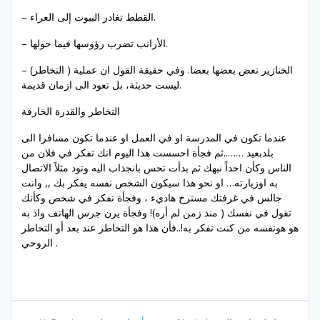
– القطط تغادر البيوت إلى العراء.
– الأرانب تضرب رؤوسها فيما حولها.
– الخنازير تعض بعضها بعضا. وفي حقيقة القول ان عملية ( التخاطر)
ليست حديثة، بل تعود الى ازمان قديمة.
التخاطر والقدرة الخارقة
عندما تكون في المدرسة او في العمل او عندما تكون مسافرا الى
بلدبعيد ……..ثم فجأة احسست هذا اليوم انك تفكر في فلان من
الناس وكأن احداً نبهك ثم بدأت تحس بانجذاب اليه وتود مثلاً الاتصال
به اوزيارته… او نحو هذا سيكون الشخص نفسه يفكر بك ,, وانت
جالس في غرفتك مسترخ هاديء ، وفجأة تفكر في شخص وكأنك
تقول في نفسك ( منذ زمن لم أره)! وفجأة يرن جرس الهاتف واذ به
هو هونفسه من كنت تفكر به!..فأن هذا هو التخاطر عند بعد أو التخاطر
الروحي .
Post