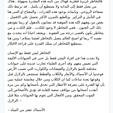
فالتخاطر غريزة فطرية فهناك من تأتيه هذه المقدرة بسهولة , هناك
من يصل فقط إلى البداية ولا يستطيع أن يكمل .. قد يرتبط ذلك
بصفاءه الروحي.. وبايمانه بوجود هذه القدرات , والمفتاح او السر هنا
في التأمل و التركيز ..وبالطبع بالتمرن الاكثر تحصل على الافضل ..
بعض من وهبهم الله هذه الموهبة قد يصابون بالذهول او ربما يقودهم
ذلك الى الجنون .. ففي التخاطر لا وجود للكذب .. فلِمَ الكذب و من
يتخاطر يكون باقصى درجة من العفوية .. ويعتقد احيانا انه يتحدث مع
نفسه ؟! ربما لو اصبح العالم يتصل بالتخاطر لعشنا بسلام..! ومن هنا
يستطيع المُخاطر ان يملك القدرة على قراءة الافكار..
التخاطر ليس فقط مع الإنسان
ولا يحدث هذا في افراد البشر فقط بل حتى في الحيوانات الاليفة
التي تعيش معهم. وقد أجرى العلماء تجارب عديدة على حيوانات
مختلفة للتنبؤ بالزلازل والفيضانات والكوارث التي تصيب الأرض
فوجدوا ان الأسماك والأبقار والكلاب والقطط تستشعر بالزلازل قبل
وقوعها بعدة ساعات كما ان الكلاب ومن خلال معايشة عملية تبين
بأن لها القدرة على معرفة الأخطار التي تحدق بأصحابها وكم من مرة
أنقذت أصحابها من مواقف صعبة للغاية قد تؤدي بالأشخاص إلى
الموت المحقق. ومن الأفعال التي تقوم بها الحيوانات مثلا قبل
الزلازل: –
– الأسماك تقفز من المياه.