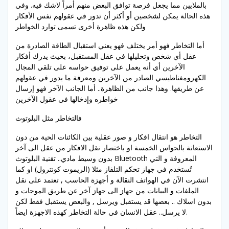
بالملايين مما يجعل فرصة توافق البعض منهم أمراً لاشك فيه. وفي
هذه الحالة يمكن لشخصين أو أكثر أن تدور في عقولهم نفس الأفكار
ولكن هذه ظاهرة أخرى تسمى توارد الخواطر
أما التخاطر فهو أمر يختلف فهو يعني استقبال الطاقة الصادرة من
عقل أي شخص وتحليلها في عقل المستقبل، بحيث يدرك أفكار
الآخرين أي أنه يعمل على توفيق حواسه على تلقي المجال
الكهرومغناطيسي الصادر من الآخرين ومعرفة ما يدور في عقولهم
عن طريقها. وهذا جانب من الظاهرة.. أما الجانب الآخر فهو إرسال
خواطره وإدخالها في عقول الآخرين
فالتخاطر مثل البلوتوث
التخاطر هو انتقال افكار و صور عقلية بين الكائنات الحية من دون
الاستعانة بالحواس الخمسة او باختصار نقل الافكار من عقل الى آخر
بدون وسيط مادي.. تقنية البلوتوث Bluetooth المعروفة و التي
تُستخدم في جهاز تحكم التلفاز مثلا (الريموت كونترول) او كما
انتشرت الآن في الهواتف النقالة و أجهزة الحاسب , تعتمد على نقل
الملفات و البيانات من جهاز الى جهاز آخر عن طريق الموجات و
بدون اسلاك .. بعضها قد يستقبل ويرسل , والبعض يستقبل فقط لكن
لا يرسل.. عقل الانسان في حالة التخاطر كهذه الاجهزة ايضاً.