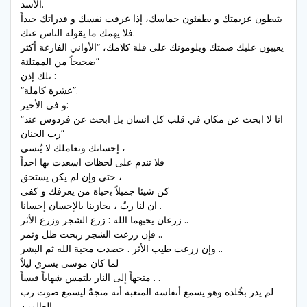
الأسد.
يثبطون عزيمتك و يطفئون حماسك، إذا عرفت نفسك و قدراتك جيداً
فلا يهمك ما يقوله الناس عنك.
يعيبون عليك صمتك ويلومونك على قلة كلامك، “الأواني الفارغة أكثر
ضجيجاً من الممتلئة”
تلك إذن :
“عشرة كاملة”.
و في الأخير:
“انا لا ابحث عن مكان في قلب كل انسان بل ابحث عن فردوس عند
رب الجنان”
إحسانك وتعاملك لا يُنسى ،
فلا تندم على لحظات اسعدت بها احداً
حتى وإن لم يكن يستحق ،
كن شيئا جميلاً ﺑحياة من يعرفك و كفى
ان لنا ربّ ، يجازينا بالإحسان إحسانا .
زرعان يحبهما الله : زرع الشجر وزرع الأثر ..
فإن زرعت الشجر ربحت ظل وثمر ..
وإن زرعت طيب الأثر . حصدت محبة الله ثم البشر ..
لما كان موسى يسري ليلاً
متجهاً إلى النار يلتمس شهاباً قبساً . .
لم يدر بخُلده وهو يسمع أنفاسه المتعبة أنه متجهٌ ليسمع صوت رب
العالمين