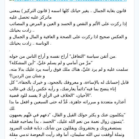
قانون بغاية الجمال .. يغير حياتك كلها اسمه ( قانون التركيز )
بمعنى
ماتركز عليه تحصل عليه
إذا ركزت على الألم و النقص و الحسد و العين و المرض و المصائب
زادت بحياتك ..
و العكس صحيح
اذا ركزت على الصحة و العافية و المال و الجمال و
زادت بحياتك .
الوناسة ..
.
من أتقن سياسة “التغافل” أراح نفسه و أراح الناس من حوله.
مرَّ من أمامي و لم يسلم عليَّ، “أين المشكلة؟”
سلمت عليه و لم يرد عليَّ، هناك ملك فوق رأسه يرد عليك بدلا منه،
و شتان بين الردين!؟
قابل إحسانك له بالإساءة، و معروفك بالجحود، و خيرك بالجفاء،” كل
إناء ينضح بما فيه”دائماً يعارضك، و رأيه عكس رأيك في غالب
الأحيان، “الخلاف في الرأي لا يفسد للود قضية”.
أعذاره متعددة و مبرراته جاهزة، عُدَّ له حتى السبعين و افعل ما بدا
لك.
يتكلمون عنك و يكثر حولك القيل و القال، “دعهم في غيِّهم يعمهون”
يتمنون زوال نعمة من نعم الله عليك، “الحسد ، بدأ بصاحبه فقتله”.
يستصغرونك و يحتقرونك ويقللون من شأنك، ذبابة قتلت النمرود
ونملة أوقفت نبي الله سليمان، أما وقد رأيت البعوضة تدمي مقلة