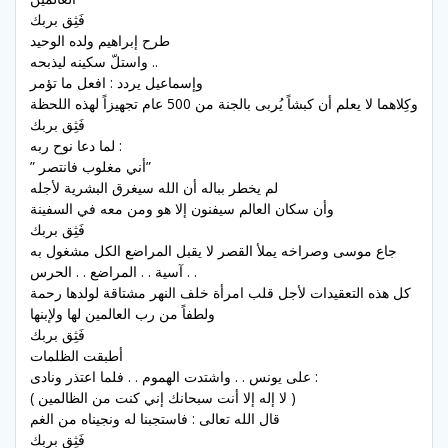
فَثِق بربك
طرح إبراهيم ولده الوحيد
واستلّ سكينه ليذبحه ..
وإسماعيل يردد : افعل ما تؤمر
وكِلاهما لا يعلم أن كبشاً يُربى بالجنة من 500 عام تجهيزاً لهذه اللحظة
فَثِق بربك
لما دعا نوح ربه :
” أني مغلوب فانتصر”
لم يخطر بباله أن الله سيغرق البشرية لأجله
وأن سكان العالم سيفنون إلا هو ومن معه في السفينة
فَثِق بربك
جاع موسى وصراخه يملأ القصر لا يقبل المراضع الكل مشغول به
آسية . . المراضع . . الحرس . .
كل هذه التعقيدات لأجل قلب امرأة خلف النهر مشتاقة لولدها رحمة
ولطفاً من رب العالمين لها ولإبنها
فَثِق بربك
أطبقت الظلمات
على يونس . . واشتدت الهموم . . فلما اعتذر ونادى :
( لا إله إلا أنت سبحانك إني كنت من الظالمين )
قال الله تعالى : فاستجبنا له ونجيناه من الغم
فَثِق بربك