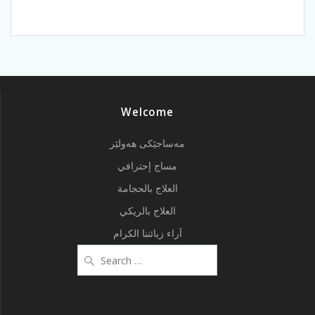
Welcome
مەساجێکی هەولێر
مساج إحترافي
العلاج بالحجامة
العلاج بالريكي
آراء زبائننا الكرام
Search
for: