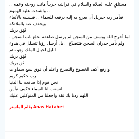
مستلقٍ عليه الصلاه والسلام في فراشه حزيناً ماتت زوجته وعمه . .
واشتدت عليه الهموم . .
فيأمر ربه جبريل أن يعرج به إليه يرفعه للسماء . . فيسليه بالأنبياء
ويخفف عنه بالملائكة
فَثِق بربك
لما أخرج الله يوسف من السجن لم يرسل صاعقة تخلع باب السجن .
. ولم يأمر جدران السجن فتتصدّع . . بل أرسل رؤيا تتسلل في هدوء
الليل لخيال الملك وهو نائم
فَثِق بربك
ثق بربك
وارفع أكف الخضوع والتضرع واعلم أن فوق سبع سماوات
رب حكيم كريم
نحن قوم إذا ضاقت بنا الدنيا
اتسعت لنا السماء فكيف نيأس
اللهم زدنا بك ثقة واجعلنا من المتوكلين عليك
بقلم الماستر Anas Hatahet
Post