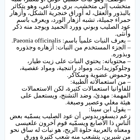
متخشب إلى متخشب، بري وزراعي، وهو يتكاثر
بالبذور والعقل، له أوراق خنجرية الشكل، وأزهار
حمراء جميلة، تشبه أزهار الورد، ويعرف باسم
عود الصليب وبوني وورد الحميد ويوجد منه ذكر
وأنثى.
– يعرف النبات علمياً باسم: Paeonia officinalis.
– الجزء المستخدم من النبات: أزهاره وجذوره
وبذوره.
– محتوياته: يحتوي النبات على زيت طيار،
وجلوكوزيدات، ومواد راتنجية، ومواد عفصية،
وحموض عضوية وسكاكر.
– من استعمالاته الطبية:
للفاوانيا استعمالات كثيرة، لكن الاستعمالات
المهمة: مهدئ، وضد التشنج، ويستعمل على
هيئة مغلي وعصير وصبغة.
– يقول ابن سينا:
زعم ديسقوريدوس أن عود الصليب يسمّيه بعض
الناس ذا الأصابع ويسمّيه قوم آخرون علعيسى
ومعناه بالعربية حلوة الريح، هو نبات له ساق نحو
من شبرين، يتشعب منه شعب كثيرة وورق