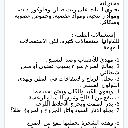
محتوياته :
يحتوي النبات على زيت طيار، وجلوكوزيدات،
ومواد راتنجية، ومواد عفصية، وحموض عضوية
وسكاكر.
– إستعمالاته الطبية :
للفاوانيا استعمالات كثيرة، لكن الاستعمالات
المهمة :
1- مهدئ للأعصاب وضد التشنج .
2- يعالج الصرع سواء بسبب عضوي أو مس
شيطاني .
3- يحلل الرياح والانتفاخات في البطن ويهدئ
القولون العصبي .
4- ويقوي الكبد والكلى ويفتح سددهما .
5- ينفع من الفالج وعرق النسا والرعشة .
6- يدر الطمث ويخرج الأخلاط اللزجة .
7- يجلو الاثار السود وآثار الجروح والحروق طلاءً
.
8- وهذه الشجرة بجملتها تنفع من الصرع