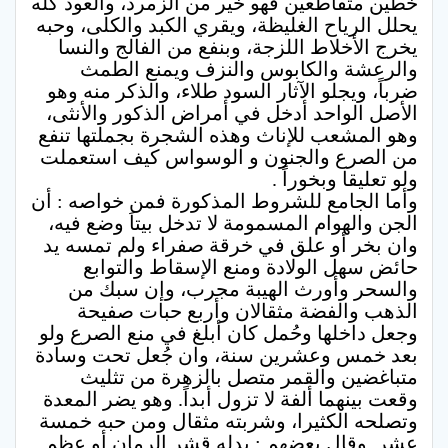
خطين متقاطعين فهو خير من الزمرد، والعود كله
يحلل الرياح الغليظة، ويقري الكبد والكلى، وحبه
يخرج الأخلاط اللزجة، وبنفع من الفالج والنسا
والرعشة والكابوس والنزف ويمنع الطمث
ضرباً، ويجلو الآثار السود طلاء، والذكر منه وهو
الأصل الواحد أدخل في أمراض الذكور والأنثى،
وهو المشعب للإناث وهذه الشجرة بجملتها تنفع
من الصرع والجنون و الوسواس كيف استعملت
ولو تعليقا وبخوراً .
وأما الجامع للشروط المذكورة فمن خواصه : أن
الجن والهوام المسمومة لا تدخل بيتاَ وضع فيه،
وان بخر أو علق في خرقة صفراء ولم تمسه يد
حائض سهل الولادة ومنع الإسقاط والتوابع
والسحر وأورث الهيبة مجرب، وإن سبك من
الذهب والفضة مثقالان وأربع حبات صفيحة
وجعل داخلها وحُمل كان أبلغ في منع الصرع ولو
بعد خمس وعشرين سنة، وان جُعل تحت وسادة
متباغضين والقمر متصل بالزهرة من تثليث
وقعت بينهما ألفة لا تزول أبداً. وهو يضر المعدة
وتصلحه الكثيرا، وشربته مثقال ومن حبه خمسة
عشر. وقال بعضهم : بدله قشر الرمان أو عظم