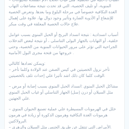
المنوية، أو تليف الخصية، التي قد تحدث نتيجة مضاعفات التهاب
الغدة النكافية خصوصاً في مرحلة البلوغ وما بعدها. وتعرض الخصية
للإشعاع أو الأدوية الضارة وتأثير وجود دوال بها، علاوة على إهمال
علاج حالات الخصية المعلقة في وقت مبكر.
أسباب انسدادية : نتيجة انسداد البربخ أو الحبل المنوي بسبب عوامل
خلقية، أو التهابات بالجهاز البولى التناسلى ، أو نتيجة لبعض التدخلات
الجراحية التي تؤثر على مرور الحيوانات المنوية من الخصية، وحتى
خروجها من فتحة مجرى البول الأمامية .
ويمكن تعدادها كالتالي:
– تأخر نزول الخصيتين في كيس الصفن عند الولادة وكلما تأخر
الوقت كلما كان ذلك اشد تأثيرا علي إحداث تلف بالخصيتين.
– مشاكل الحبل المنوي :انسداد الحبل المنوي بسبب إصابة أو مرض
مثل السيلان أو درن (سل) الجهاز التناسلي أو غياب الحبل المنوي
علي الجهتين.
– خلل في الهرمونات المسيطرة علي عملية تصنيع الحيوان المنوي
هرمونات الغدة النكافية وهرمون الذكورة أو زيادة في هرمون
البرولاكتين.
– الأمراض التي تنتقل عن طريق الجنس مثل السيلان والزهري.