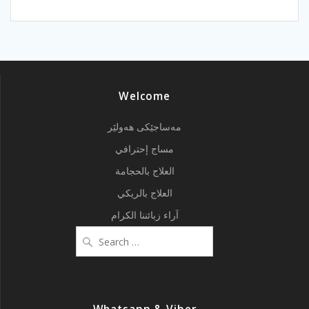
Welcome
مەساجێکی هەولێر
مساج إحترافي
العلاج بالحجامة
العلاج بالريكي
آراء زبائننا الكرام
Search
for: