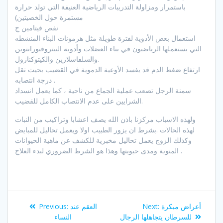
باستمرار ومزاولة التدريبات الرياضية العنيفة التي تولد حرارة
مستمرة حول الخصيتين)
نقص فيتامين ج
استعمال بعض الأدوية لفترة طويلة مثل هرمونات البناء المنشطه
التي يستعملها الرياضيون في بناء العضلات وأدوية النيتروفيورانتوين
والسلفاسلازين والكيتوكنازول.
ارتفاع ضغط الدم قد يفسد الأوعية الدموية في القضيب بحيث تقل
درجة انتصابه .
سمنة الرجل تصعب عملية الجماع من ناحية ، كما يعمل انسداد
الشرايين على عدم الانتصاب الكامل للقضيب.
ولهذه الاسباب مركزنا باذن الله يصف اعشابا وتراكيب من النبات
لهذه الحالات .بشرط ان يزور الطبيب اولا ويعمل تحاليل للمبايض
وكذلك الزوج يعمل تحاليل مخبرية للكشف عن ماهية الحيوانات
المنوية ومدى حيويتها وهذا هو الشرط الضروري لبدء العلاج .
Post
Previous
Next
أعراض مبكرة
Next:
العقم عند
Previous:
navigation
post:
post:
للسرطان يتجاهلها الرجال
النساء