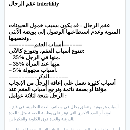
عقم الرجال Infertility
عقم الرجال : قد يكون بسبب خمول الحيونات
المنوية وعدم استطاعتها الوصول إلى بويضة الأنثى
وتخصيبها .
========أسباب العقم======
تتنوع أسباب العقم، وتتوزع كالآتي:
– 35% منها في الرجل.
– 35% منها عند المرأة.
– 5% أسباب مجهولة.
=========الذكر======
أسباب كثيرة تعمل علي إعاقة الرجل من الإنجاب
مؤقتا أو بصفة دائمة وترجع أسباب العقم عند
الرجل نتيجة لثلاثة عوامل :
– أسباب هرمونية: وتتعلق بخلل في وظائف الغدة النخامية، في قاع
المخ، أو الغدد الأخرى التي تؤثر على وظيفة الخصية مثل : الغدة
الدرقية والغدة فوق الكلوية والبنكرياس.
– أسباب داخلية في الخصية: مثل غياب الخلايا الأم المنتجة للحيوانات