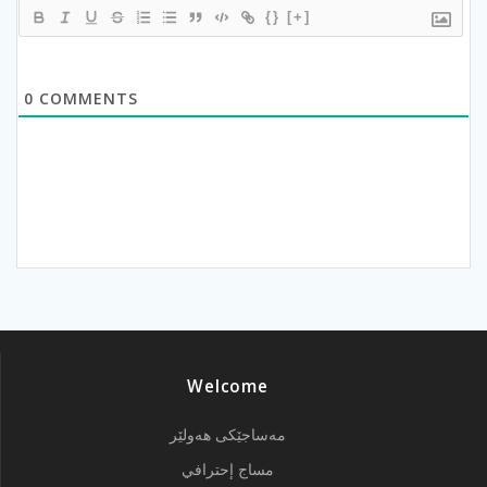
{}
[+]
0
COMMENTS
Welcome
مەساجێکی هەولێر
مساج إحترافي