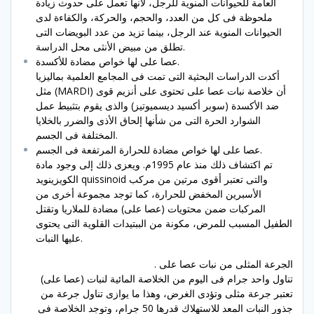
العامة للحيوانات المنوية للرجل، لأنها تعمل على حدوث زيادة
ملحوظة فى كل من العدد، والحجم، والحركة، والكفاءة لدى
الحيوانات المنوية عند الرجل، بينما تزيد من عدد البويضات التى
تطلق من مبيض الأنثى محل الدراسة.
عصا على لها خواص مضادة للأكسدة.
أكدت الدراسات البحثية التى تمت فى المجامع العلمية بماليزيا
مثل (MARDI) أن خلاصة نبات عصا على تحتوى على أنزيم قوى
ضد الأكسدة (سوبر أكسيد ديسميوتيز) والذى يقوم بتثبيط عمل
الشوارد الحرة التى من شأنها إلحاق الأذى والضرر بالخلايا
المختلفة فى الجسم.
عصا على لها خواص مضادة للحرارة المرتفعة فى الجسم.
تم اكتشاف ذلك منذ عام 1995م. ويعزى ذلك إلى وجود مادة
الكويزينويد quissinoid والتى تعتبر أقوى مرتين من مركب
الأسبرين المخفض للحرارة، كما توجد مجموعة أخرى من
المركبات ضمن محتويات (عصا على) مضادة للملاريا وتقتل
الطفيل المسبب للمرض، مكونة من الببتيدات القلوية التى يحتوى
عليها النبات.
الجرعة المثلى من نبات عصا على .
تناول واحد جرام فى اليوم من الخلاصة المائية لنبات (عصا على)
تعتبر جرعة مثلى وتؤدى الغرض، وهذا ما يوازى تناول جرعة من
جذور النبات المعد للاستهلاك قدرها 50 جرام، وتوجد الخلاصة فى