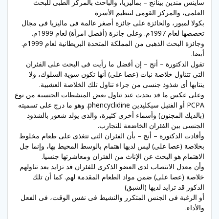
ساينس مندين بينانج – بماليزيا، والباحث بالمركز الطبى للبحث
العلمى، والمركز القومى لتنظيم الأسرة
بكولا لمبور، والحائزة على جائزة أصغر عالمة فى ماليزيا فى مجال
تخصصها لعام 1997م. وعلى جائزة (أفضل امرأة) لعام 1999م.
وجائزة البحث الذهبى من المملكة المتحدة البريطانية لعام 1999م.
أيضا.
تقول الدكتورة – أنج – إن أفضل ما رأيت فى البحث على الفئران
التى تتناول خلاصة نبات (عصا على) أنها تكون سوية السلوك، ولا
ينتابها أى شذوذ جنسى من جراء تناول تلك الخلاصة العشبية.
وعلى عكس ما قد يحدث عند تناول بعض المنشطات الجنسية من نوع
PCPA أو الفنيل سيكليدين phencyclidine. وهو ما درج على تسميته
(بالديك المجنون) وأسماء أخرى كثيرة، والذى يولد شعور بالشذوذ
الجنسى بين الفئران الخاضعة للتجارب.
وأفادت الدكتورة – أنج – بأن الفئران التى تتغذى على طعام مخلوط
بخلاصة (عصا على) ليس لديها اهتمام بالوسط المحيط بها، وإنما جل
الاهتمام هو البحث عن الإناث من الفئران ومعاشرتها جنسيا.
وأن معدل الانتصاب لدى العضو الذكرى للفئران قد تزايد بعد تناولهم
خلاصة (عصا على) ضمن مواد الطعام المقدمة لهم. كما أن تلك
الذكور قد تزايد لديها (الشبق)
أو الرغبة فى الجنس المتكرر والنشيط فى نفس الوقت، فى الفعل
والأداء.