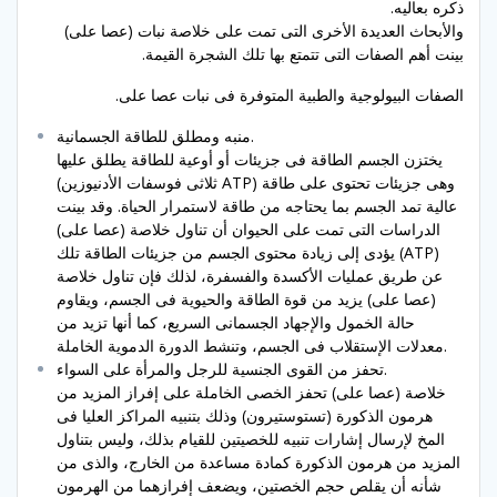
ذكره بعاليه.
والأبحاث العديدة الأخرى التى تمت على خلاصة نبات (عصا على)
بينت أهم الصفات التى تتمتع بها تلك الشجرة القيمة.
الصفات البيولوجية والطبية المتوفرة فى نبات عصا على.
منبه ومطلق للطاقة الجسمانية.
يختزن الجسم الطاقة فى جزيئات أو أوعية للطاقة يطلق عليها
(ثلاثى فوسفات الأدنيوزين ATP) وهى جزيئات تحتوى على طاقة
عالية تمد الجسم بما يحتاجه من طاقة لاستمرار الحياة. وقد بينت
الدراسات التى تمت على الحيوان أن تناول خلاصة (عصا على)
يؤدى إلى زيادة محتوى الجسم من جزيئات الطاقة تلك (ATP)
عن طريق عمليات الأكسدة والفسفرة، لذلك فإن تناول خلاصة
(عصا على) يزيد من قوة الطاقة والحيوية فى الجسم، ويقاوم
حالة الخمول والإجهاد الجسمانى السريع، كما أنها تزيد من
معدلات الإستقلاب فى الجسم، وتنشط الدورة الدموية الخاملة.
تحفز من القوى الجنسية للرجل والمرأة على السواء.
خلاصة (عصا على) تحفز الخصى الخاملة على إفراز المزيد من
هرمون الذكورة (تستوستيرون) وذلك بتنبيه المراكز العليا فى
المخ لإرسال إشارات تنبيه للخصيتين للقيام بذلك، وليس بتناول
المزيد من هرمون الذكورة كمادة مساعدة من الخارج، والذى من
شأنه أن يقلص حجم الخصتين، ويضعف إفرازهما من الهرمون