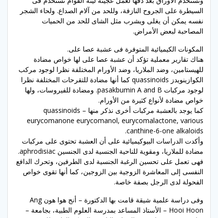
وتستخدم الأوراق بعد دقها لعمل عجينة لينة القوام تستخدم فى
السيطرة على الجروح النازفة، وللحد من آلام الصداع. ولحاء الشجر
نفسه يمكن أن يغلى ويشرب مثل الشاى للحد من الحميات
المصاحبة لبعض الأمراض.
المكونات الكيميائية المتوفرة فى عشبة عصا على.
هناك تقارير معملية تؤكد أن عشبة عصا على لها خواص مضادة
للهيستامين، وضد الملاريا، وضد الأورام المختلفة نظرا لوجود مركب
الكوازينويدز quassinoids كما أنها مضادة للتقرحات المختلفة نظرا
لوجود مركبات pasakbumin A and B. ومضادة للفيروسات، ولها
خواص مضادة لأنواع كثيرة من الأورام.
كما يوجد بالعشبة مركبات أخرى نذكر منها quassinoids –
eurycomanone eurycomanol, eurycomalactone, various
canthine-6-one alkaloids.
وأكدت الدراسات البيوكيميائية على أن العشبة تحتوى على مركبات
مضادة للملاريا، ومقوية للناحية الجنسية لدى الجنسين aphrodisiac.
فهى تعمل على تحسين الرغبة الجنسية لدى الطرفين، وتحرك الدافع
النفسى إلى المعاشرة الزوجية بين الزوجين، كما أنها تقوى خواص
الفحولة لدى الرجل بصفة خاصة.
وفى دراسة علمية شيقة قامت بها الدكتورة – أنج هوا هون Ang
Hooi Hoon – الأستاذ المساعد بمدرسة العلوم الطبية، بجامعة –