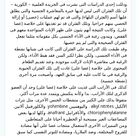
ودللت إحدى الدراسات التى نشرت فى الجريدة العلمية – الكورية –
أن تلك الفئران التى ليس لديها خبرة بالمعاشرة الجنسية والتى يطلق
عليها أسم (الفئران البلهاء) والتى قد تم لهم عمليات (خصى) أو إزالة
الخصي منهم جراحيا. وتلك الفئران قد تم تغذيتها على خلاصة (عصا
على)، وكانت النتيجة أنهم يثبون على ظهر الإناث المتواجدة معهم فى
القفص، ويبدون رغبة فى الأداء الجنسى بكل مقوماته مثلما تفعل
الفئران الصحيحة والتى لم يتم خصيها.
وقد طبقت تلك الدراسة على الفئران التى كانت فى شبابها نشطة
فى الأداء الجنسى، ولكن نظرا لكبر السن فقد هبط الأداء، ولكن
الرغبة فى معاشرة الإناث لازالت موجودة. وعند تقديم الطعام
المحتوى على خلاصة (عصا على) عادت إلى تلك الفئران الحيوية
والرغبة فى ما كانت عليه فى سابق العهد، وأصبحت مرة أخرى
(نشطة جنسية).
كذلك فى الأرانب التى غذيت على خلاصة (عصا على) وجد أن العضو
الذكرى لتلك الأرانب، بدا وكأنه ينكمش ويتمدد عدة مرات أكثر،
متفوقا بذلك على الكثير من منشطات الجنس الأخرى، مثل نترات
الألكيل alkyl nitrites . واليوهمبين yohimbine. والكلورفنيل آلانين
chlorophenylalanine. والأنافرانيل anafranil. وكلها لديها بعض
المضاعفات الغير مستحبة أو الخطيرة أحيانا على المتعاطين.
ومن المميزات الأخرى لاستعمال منتجات عصا على أنها مضادة
للقروح المختلفة، وضد الملاريا، ومضادة للتوتر النفسى كما سبق