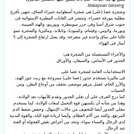
Malaysian Ginseng.
وشجرة عصا (على) هى شجرة أسطوانية حمراء الساق، تنتهى بأفرع
مظلية مورقة خضراء، وتنتشر فى الغابات المطيرة الإستوائية فى
جنوب شرق آسيا وفى جزر سومطره، وبورينو، والهند الصينية،
وبورما، ولاوس، وفيتنام، وكمبوديا، وتايلاند، وماليزيا. والشجرة تنمو
غالبا على ساق واحدة غير متفرعة، وقد يصل ارتفاع الشجرة إلى 5
أمتار فى الهواء.
والأجزاء المستعملة من الشجرة هى:
الجذور فى الأساس، والسيقان، والأوراق.
الاستخدامات العامة لشجرة عصا على.
فى ماليزيا تستخدم جذور (عصا على) ممزوجة مع زيت جوز الهند،
والأرز الخام، لعمل مرهم موضعى يخفف من أوجاع البطن، ومن
الحميات.
كما درج العرف على أن تغلى الجذور وتقدم للأمهات بعد الولادة،
وهذا من شأنه أن يكسبهن قوة التحمل لتبعات الولادة، كما يستخدم
مغلى الجذور أيضا للتخفيف من حالات الإسهال، وخفض ضغط الدم
المرتفع، والحد من آلام العظام، وأيضا لزيادة قوة الباه، والقوة البدنية
لدى الرجال والنساء سواء، وتحد من أعراض نقص الفحولة أو العنة
عند الرجال.