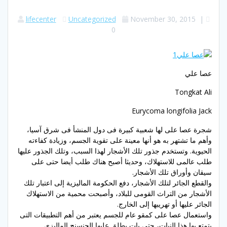
lifecenter
Uncategorized
November 30, 2015
|
0
عصا علي
Tongkat Ali
Eurycoma longifolia Jack
شجرة عصا على لها شعبية كبيرة فى دول المنشأ فى شرق آسيا،
وأهم ما تشتهر به هو أنها معينة على تقوية الجسم، وزيادة كفاءته
الحيوية. وتستخدم جذور تلك الأشجار لهذا السبب، وتلك الجذور عليها
طلب عالمى للاستهلاك، وحديثا أصبح هناك طلب أيضا حتى على
سيقان وأوراق تلك الأشجار.
والقطع الجائر لتلك الأشجار، دفع الحكومة الماليزية إلى اعتبار تلك
الأشجار من التراث القومى للبلاد، وأصبحت محمية من الاستهلاك
الجائر عليها أو تهريبها إلى الخارج.
واستعمال عصا على كمقو عام للجسم يعتبر من أهم التطبيقات التى
يتمتع بها هذا النبات، حتى بات يطلق عليها الجنسنج الماليزى