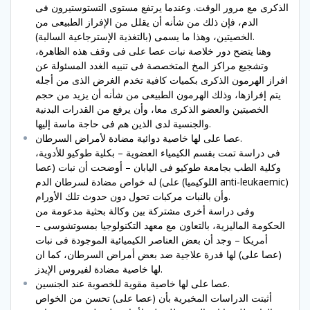
الذكرى مع مرور الوقت. وعندما يرتفع مستوى التستوستيرون فى
الدم، فإن ذلك من شأنه أن يقلل من الإفراز الطبيعى من
الخصيتين، وهذا ما يسمى (بالتغذية الإسترجاعية السالبة).
وهنا يتضح دور خلاصة نبات عصا على فى وقف هذه الظاهرة،
وتشجيع مراكز المخ المتخصصة فى تنبيه الغدد المسئولة عن
افراز الهرمون الذكرى بكميات كافية تخدم الغرض الذى من أجله
يتم إفرازها، وذلك الهرمون الطبيعى من شأنه أن يزيد من حجم
الخصيتين والعضو الذكرى معا، وأن يرفع من القدرات البدنية
والجنسية لدى الذين هم فى حاجة ماسة إليها.
عصا على لها خاصية دوائية مضادة لأمراض السرطان.
فى دراسة تمت بقسم الكيمياء العضوية – بكلية طوكيو للأدوية،
وكلية الطب بجامعة طوكيو فى اليابان – أوضحت أن نبات (عصا
على) له خواص مضادة لسرطان الدم (اللوكيميا anti-leukaemic)
وأن بالنبات مركبات تحول دون حدوث تلك الأورام.
وفى دراسة أخرى مشتركة بين وكالة بحثية مدعومة من
الحكومة الماليزية، بالتعاون مع معهد التكنولوجيا بمسوتشوسى –
أمريكا – وجد أن بعض العناصر الكيميائية الموجودة فى نبات
(عصا على) لها قدرة علاجية ضد بعض أمراض السرطان، كما ان
لها خاصية مضادة لفيروس الإيدز.
عصا على لها خاصية مقوية للخصوبة عند الجنسين.
أثبتت الدراسات المخبرية بأن (عصا على) تحسن من الخواص