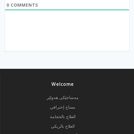
0
COMMENTS
Welcome
مەساجێکی هەولێر
مساج إحترافي
العلاج بالحجامة
العلاج بالريكي