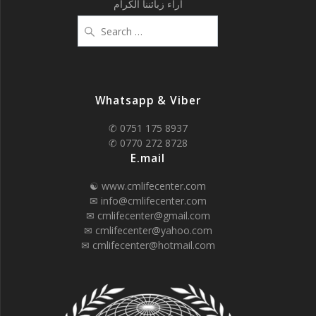
آراء زبائننا الكرام
Search
for:
Whatsapp & Viber
✆ 0751 175 8937
✆ 0770 272 8728
E.mail
☯ www.cmlifecenter.com
✉ info@cmlifecenter.com
✉ cmlifecenter@gmail.com
✉ cmlifecenter@yahoo.com
✉ cmlifecenter@hotmail.com