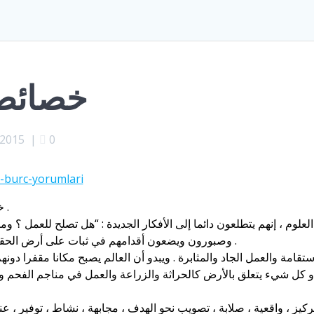
خصائص ا
 2015
|
0
خصائص الأبراج الترابية هي : الثور ، العذراء ، الجدي .
علوم ، إنهم يتطلعون دائما إلى الأفكار الجديدة : “هل تصلح للعمل ؟ وم
وصبورون ويضعون أقدامهم في ثبات على أرض الحقيقة . ويتعلمون من المرة الأولى التي يختبرون فيها .
تقامة والعمل الجاد والمثابرة . ويبدو أن العالم يصبح مكانا مقفرا دو
و كل شيء يتعلق بالأرض كالحراثة والزراعة والعمل في مناجم الفحم وغير