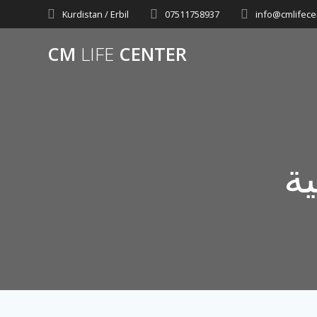
Skip
Kurdistan / Erbil
07511758937
info@cmlifece
to
content
CM
LIFE
CENTER
ة