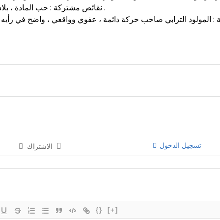
نقائص مشتركة : حب المادة ، بلادة ، استبداد ، عناد ، تمسك بالمبادئ ، تشبث بالرأي .
تسجيل الدخول
الاشتراك
{}
[+]