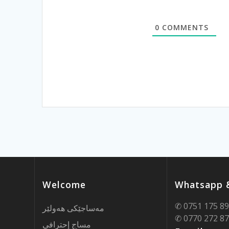
0
COMMENTS
Welcome
Whatsapp &
✆ 0751 175 8
مەساجێکی هەولێر
✆ 0770 272 8
مساج إحترافي