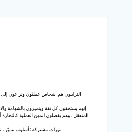
الترابيون هم أشخاص عمليّون ونزاعون إلى ال
إنهم يستحقون كل ثقة ويتميزون بالشهامة والاس
المتعقل . وهم يفضلون المهن العملية كالتجارة أ
ميزات مشتركة : أسلوب مميّز ، تركيز ، واقعية ، صلابة ، تصويب نحو الهدف ، مجابهة ، نشاط ، توفير ، عناد ، صبر ، توازن ، ثبات ، هدوء في التفكير ، وضوح .