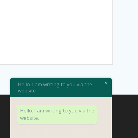
Hello. I am writing to you via the
website.
Hello. I am writing to you via the
website.
CM Life Center