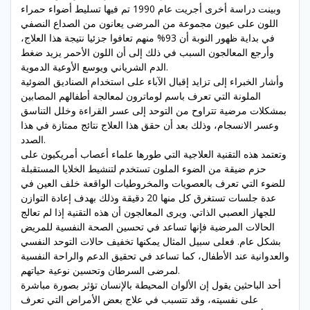
وبينت دراسة أخرى أجريت عام 1990 تم فيها تسليط أضواء حمراء
اللون على عيون مجموعة من المرضى يعانون من الصداع النصفي
في بداية ظهور النوبة أن 93% منهم تعافوا جزئيا نتيجة هذا العلاج،
وأرجع المعالجون السبب في ذلك إلى أن اللون الأحمر يزيد ضغط
الدم الشرياني ويوسع الأوعية الدموية.
وأشار الخبراء إلى تزايد إقبال الآباء على استخدام الصناديق الضوئية
الملونة التي تعرف باسم لوماترون لمعالجة أطفالهم المصابين
بمشكلات مرضية تتراوح من التوحد إلى عسر القراءة وخلل التناسق
وعسر الانسجام، وذلك بعد أن حقق هذا العلاج نتائج ممتازة في هذا
الصدد.
وتعتمد هذه التقنية العلاجية التي طورها علماء أعصاب أمريكيون على
حزم ضيقة من الضوء الملون تستخدم لتنشيط الخلايا المستقبلة
للضوء التي تعرف بالعصويات والمخروطيات الواقعة خلف العين في
عدة جلسات تستغرق كل منها 20 دقيقة وذلك بهدف إعادة التوازن
للجهاز العصبي الذاتي. ويرى المعالجون أن هذه التقنية إذا لم تعالج
الحالات المرضية فإنها تساعد في تحسين الصحة النفسية للمريض
بشكل عام. فعلى سبيل المثال يمكنها تخفيف حالات التوحد النفسي
والعدوانية عند الأطفال، كما تساعد في تحقيق الدعم والراحة النفسية
لمرضى السرطان وتحسين نوعية حياتهم.
أحد الباحثين يقول إن الألوان المحيطة بالإنسان تؤثر بصورة مباشرة
على نفسيته، وقد تتسبب في علاج بعض الأمراض التي تعرف