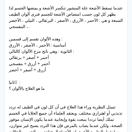
عندما تسقط الأشعة علة المنشور تنكسر الأشعة و يمتصها الجسم لذا
يظهر كل لون حسب امتصاص الأشعة للجسم فنرى ألوان الطيف
السبعة و هي : الأحمر ، الأزرق ، الأصفر ، البرتقالي ، النيلي ، الأخضر
، البنفسجي .
وهذه الألوان تقسم إلى قسمين :
أساسية : الأحمر ، الأصفر ، الأزرق
الثانوية : وهي ناتج مزج الألوان كالتالي :
أحمر + أصفر = برتقالي
أحمر + أزرق = بنفسجي
أزرق + أصفر = أخضر
ثانيا ً :
ما هو العلاج بالألوان ؟
تتمثل النظرية وراء هذا العلاج في أن كل لون في الطيف له تردد
تذبذبي أو اهتزازي مختلف. ويعتقد العلماء أن جميع الخلايا في الجسم
تملك أيضا ترددا ينبعث بقوة وإيجابية عندما يكون الإنسان موفور
الصحة، ولكن عندما يصاب بالمرض فإن هذا التردد يصبح غير متوازن،
بينما تقول النظرية الأخرى إن الأجزاء المختلفة من الجسم والحالات