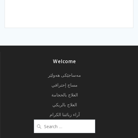
Welcome
مەساجێکی هەولێر
مساج إحترافي
العلاج بالحجامة
العلاج بالريكي
آراء زبائننا الكرام
Search
for: