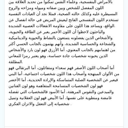
بالأمراض البنفسجية، وعلماء النفس تمكنوا من تحديد العلاقة بين
اللون المفضل للشخص وبين صفاته وميوله ومزاحه والروح
المسيطرة عليه وكذلك حالته الصحية، فمثلا نجد أن العيادات النفسية
تستخدم اللون البنفسجي الفاتح ليعيش المريض في حالة انفصال عن
الواقع، ويساعد هذا اللون على مقاومة الانفعالات العصبية الشديدة.
والباحثون لاحظوا أن اللون الأحمر يعبر عن الطاقة والحيوية،
والأشخاص الذين يفضلونه يتمتعون بالنشاط والحيوية والديناميكية
والشجاعة والحساسية الشديدة، وأنهم يهتمون بالجانب الحسي أكثر
من اهتمامهم بالجانب المعنوي، أما الأزرق فهو لون بارد والأشخاص
الذين يحبونه شخصيات جادة حساسة، وهو يعتبر رمزا للمعاني
المطلقة.
أما أصحاب اللون الأصفر فهم سعداء ومتفائلون، أما البرتقالي فهو
من الألوان المبتهجة وأصحاب هذا اللون شخصيات اجتماعية، أما البني
فيعبر عن الشخصية الصلبة المتماسكة والإرادة الحديدية، أما الأخضر
فهو لون الشخصيات المتسامحة المتفاهمة وهو لون الفنانين
والمبدعين والنفوس المرهفة، أما الأسود فالشخصيات التي تفضله
غامضة ومنطوية على نفسها، أما الأبيض فهو لون العقلانية وتميل
شخصياته إلى التعقل والاتزان الفكري .