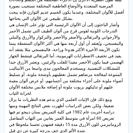
المرضية المتعددة والأوضاع العاطفية المختلفة تستجيب بصورة
أفضل للألوان المختلفة، وعندما يكون الجسم عديم التوازن فإنه يبحث
بشكل طبيعي عن الألوان التي يحتاجها.
وأشار الباحثون إلى أن الألوان الرئيسية التي تؤثر على الإنسان هي
التدرجات اللونية لقوس قزح من ألوان الطيف التي تشمل الأحمر
والأرجواني والبرتقالي والأصفر والأخضر والتركواز والأزرق والنيلي
والبنفسجي، ويُعتقد أن أول أربعة منها هي أكثر الألوان المنشطة بينما
تكون الأربعة الأخيرة الأكثر هدوءا وراحة، فالبنفسجي مثلا يعتقد أنه
يفيد في تخفيف الاضطرابات الهرمونية، أما البرتقالي فينشط الجهاز
الهضمي فيما يكون الأخضر مفيدا للقلب والرئتين، ويعتبر الأزرق جيدا
للمشكلات التنفسية. ويستخدم المعالجون مدى واسعا من الأساليب
المتنوعة لمعالجة مرضاهم تشمل تغطيتهم بأوشحة ملونة، أو تسليط
أضواء ملونة على أجزاء مختلفة من أجسامهم، أو عرض ألوان معينة
عليهم أو تدليكهم بزيوت ملونة أو إضافة ملابس مختلفة الألوان
لخزانة الثياب.
ومع ذلك فإن الإثبات العلمي الذي يدعم هذه النظريات ما يزال
ضعيفا، ولكن بعض الدراسات أظهرت بعض النتائج المهمة ومنها
دراسة أجريت عام 1982 في كلية التمريض بسان دييجو تم فيها
تعريض 60 امرأة في متوسط العمر يعانين من التهاب المفاصل
الروماتيزمي للون الأزرق مدة 15 دقيقة فشهدن تحسنا ملحوظا في
شدة الألم الذي خف بدرجة كبيرة عن ذي قبل.